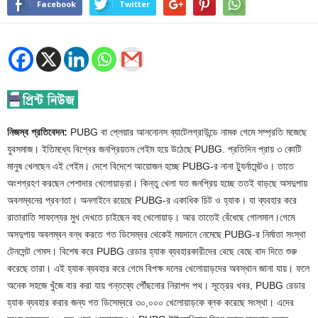
Facebook
Twitter
নিজস্ব প্রতিবেদন:
PUBG বা প্লেয়ার আননোনস ব্যাটেলগ্রাউন্ডে নামক গেমে সম্প্রতি মজেছে
যুবসমাজ। ইতিমধ্যে বিশ্বের জনপ্রিয়তম গেইম হয়ে উঠেছে PUBG. প্রতিদিন প্রায় ৩ কোটি
মানুষ খেলছেন এই গেইম। দেশে বিদেশে আয়োজন হচ্ছে PUBG-র নানা ট্যুর্নামেন্টও। তাতে
অংশগ্রহণ করছেন পেশাদার খেলোয়াড়রা। কিন্তু খেলা যত জনপ্রিয় হচ্ছে ততই বাড়ছে অসদুপায়
অবলম্বনের প্রবণতা। অনলাইনে রয়েছে PUBG-র একাধিক চিট ও হ্যাক। যা ব্যবহার করে
রাতারাতি সাফল্যের মুখ দেখতে চাইছেন বহু খেলোয়াড়। আর তাতেই বেঁধেছে গোলমাল।গেমে
অসদুপায় অবলম্বন বন্ধ করতে গত ডিসেম্বর থেকেই ময়দানে নেমেছে PUBG-র নির্মাতা সংস্থা
টেনসেন্ট গেমস। বিশেষ করে PUBG রেডার হ্যাক ব্যবহারকারীদের বেছে বেছে বাদ দিতে শুরু
করেছে তারা। এই হ্যাক ব্যবহার করে গেমে বিপক্ষ দলের খেলোয়াড়দের অবস্থান জানা যায়। ফলে
অনেক সহজে খুঁজে বার করা যায় গন্তব্যে পৌঁছনোর নিরাপদ পথ। সূত্রের খবর, PUBG রেডার
হ্যাক ব্যবহার করার জন্য গত ডিসেম্বরে ৩০,০০০ খেলোয়াড়কে ব্লক করেছে সংস্থা। এদের