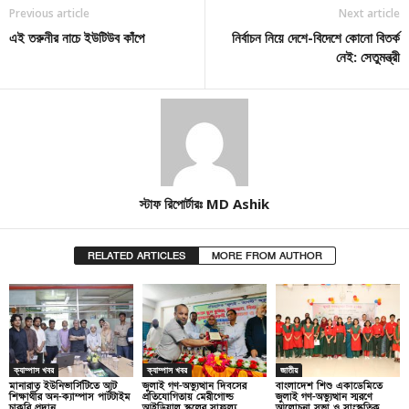
Previous article
Next article
এই তরুনীর নাচে ইউটিউব কাঁপে
নির্বাচন নিয়ে দেশে-বিদেশে কোনো বিতর্ক
নেই: সেতুমন্ত্রী
স্টাফ রিপোর্টারঃ MD Ashik
RELATED ARTICLES
MORE FROM AUTHOR
ক্যাম্পাস খবর
ক্যাম্পাস খবর
জাতীয়
মানারাত ইউনিভার্সিটিতে আট
জুলাই গণ-অভ্যুত্থান দিবসের
বাংলাদেশ শিশু একাডেমিতে
শিক্ষার্থীর অন-ক্যাম্পাস পার্টটাইম
প্রতিযোগিতায় মেরীগোল্ড
জুলাই গণ-অভ্যুত্থান স্মরণে
চাকরি প্রদান
আইডিয়াল স্কুলের সাফল্য
আলোচনা সভা ও সাংস্কৃতিক