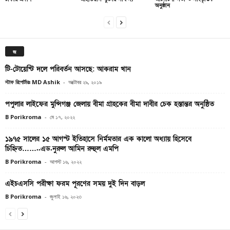
অনুষ্ঠান
জ
টি-টোয়েন্টি দলে পরিবর্তন আসছে: আকরাম খান
স্টাফ রিপোর্টারঃ MD Ashik
-
অক্টোবর ২৯, ২০১৯
পপুলার লাইফের মুন্সিগঞ্জ জেলায় বীমা গ্রাহকের বীমা দাবীর চেক হস্তান্তর অনুষ্ঠিত
B Porikroma
-
মে ১৭, ২০২২
১৯৭৫ সালের ১৫ আগস্ট ইতিহাসে নির্মমতার এক কালো অধ্যায় হিসেবে
চিহ্নিত……..এড.নুরুল আমিন রুহুল এমপি
B Porikroma
-
আগস্ট ১৬, ২০২২
এইচএসসি পরীক্ষা ফরম পূরণের সময় দুই দিন‌ বাড়ল
B Porikroma
-
জুলাই ১৬, ২০২৩