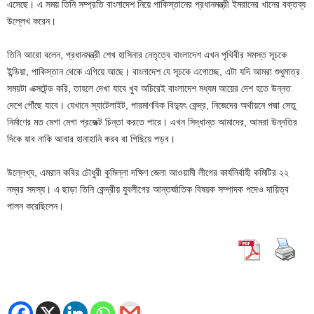
এসেছে। এ সময় তিনি সম্প্রতি বাংলাদেশ নিয়ে পাকিস্তানের প্রধানমন্ত্রী ইমরানের খানের বক্তব্য
উল্লেখ করেন।
তিনি আরো বলেন, প্রধানমন্ত্রী শেখ হাসিনার নেতৃত্বে বাংলাদেশ এখন পৃথিবীর সমস্ত সূচকে
ইন্ডিয়া, পাকিস্তান থেকে এগিয়ে আছে। বাংলাদেশ যে সূচকে এগোচ্ছে, এটা যদি আমরা শুধুমাত্র
সময়টা এক্সটেন্ড করি, তাহলে দেখা যাবে খুব অচিরেই বাংলাদেশ মধ্যম আয়ের দেশ হতে উন্নত
দেশে পৌঁছে যাবে। যেখানে স্যাটেলাইট, পারমাণবিক বিদ্যুৎ কেন্দ্র, নিজেদের অর্থায়নে পদ্মা সেতু
নির্মাণের মত মেগা মেগা প্রজেক্ট চিন্তা করতে পারে। এখন সিদ্ধান্ত আমাদের, আমরা উন্নতির
দিকে যাব নাকি আবার হানাহানি করব বা পিছিয়ে পড়ব।
উল্লেখ্য, এমরান কবির চৌধুরী কুমিল্লা দক্ষিণ জেলা আওয়ামী লীগের কার্যনির্বাহী কমিটির ২২
নম্বর সদস্য। এ ছাড়া তিনি কেন্দ্রীয় যুবলীগের আন্তর্জাতিক বিষয়ক সম্পাদক পদেও দায়িত্ব
পালন করেছিলেন।