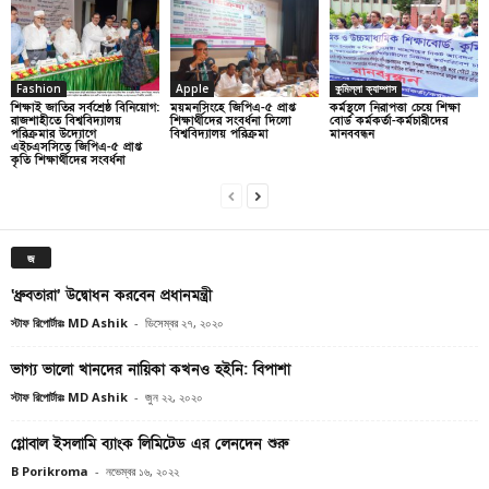
Fashion
Apple
কুমিল্লা ক্যাম্পাস
শিক্ষাই জাতির সর্বশ্রেষ্ঠ বিনিয়োগ:
ময়মনসিংহে জিপিএ-৫ প্রাপ্ত
কর্মস্থলে নিরাপত্তা চেয়ে শিক্ষা
রাজশাহীতে বিশ্ববিদ্যালয়
শিক্ষার্থীদের সংবর্ধনা দিলো
বোর্ড কর্মকর্তা-কর্মচারীদের
পরিক্রমার উদ্যোগে
বিশ্ববিদ্যালয় পরিক্রমা
মানববন্ধন
এইচএসসিতে জিপিএ-৫ প্রাপ্ত
কৃতি শিক্ষার্থীদের সংবর্ধনা
জ
‘ধ্রুবতারা’ উদ্বোধন করবেন প্রধানমন্ত্রী
স্টাফ রিপোর্টারঃ MD Ashik
-
ডিসেম্বর ২৭, ২০২০
ভাগ্য ভালো খানদের নায়িকা কখনও হইনি: বিপাশা
স্টাফ রিপোর্টারঃ MD Ashik
-
জুন ২২, ২০২০
গ্লোবাল ইসলামি ব্যাংক লিমিটেড এর লেনদেন শুরু
B Porikroma
-
নভেম্বর ১৬, ২০২২