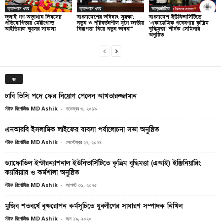
ক্যাম্পাস খবর
ক্যাম্পাস খবর
আন্তর্জাতিক
জুলাই গণ-অভ্যুত্থান দিবসের
বাংলাদেশের ভবিষ্যৎ সুরক্ষা:
বাংলাদেশ ইউনিভার্সিটিতে
প্রতিযোগিতায় মেরীগোল্ড
নতুন ও পরিবর্তনশীল যুগে জাতীয়
‘একাডেমিক গবেষণায় কৃত্রিম
আইডিয়াল স্কুলের সাফল্য
নিরাপত্তা নিয়ে নতুন ভাবনা”
বুদ্ধিমত্তা’ শীর্ষক সেমিনার
অনুষ্ঠিত
জ
ঢাবি ভিসি পদে ফের নিয়োগ পেলেন আখতারুজ্জামান
স্টাফ রিপোর্টারঃ MD Ashik
-
নভেম্বর ৩, ২০১৯
এনআরবি ইসলামিক লাইফের ব্যবসা পর্যালোচনা সভা অনুষ্ঠিত
স্টাফ রিপোর্টারঃ MD Ashik
-
সেপ্টেম্বর ২২, ২০২৪
ড্যাফোডিল ইন্টারন্যাশনাল ইউনিভার্সিটিতে কৃত্রিম বুদ্ধিমত্তা (এআই) ইঞ্জিনিয়ারিং
ক্যারিয়াার ও কর্মশালা অনুষ্ঠিত
স্টাফ রিপোর্টারঃ MD Ashik
-
আগস্ট ৩১, ২০২৫
মুজিব শতবর্ষে বৃক্ষরোপন কর্মসূচিতে যুবলীগের সাধারণ সম্পাদক নিখিল
স্টাফ রিপোর্টারঃ MD Ashik
-
জুন ১৯, ২০২০