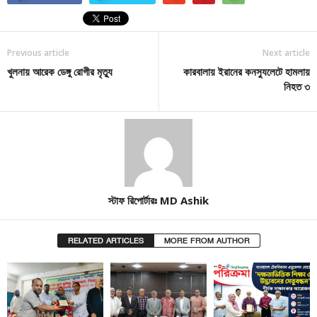
Previous article
Next article
খুলনায় আরেক ডেঙ্গু রোগীর মৃত্যু
কারবালায় ইরানের কনস্যুলেটে হামলায়
নিহত ৩
স্টাফ রিপোর্টারঃ MD Ashik
RELATED ARTICLES
MORE FROM AUTHOR