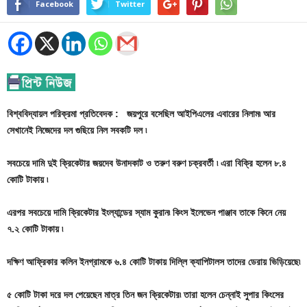
Facebook
Twitter
বিশ্ববিদ্যায়ল পরিক্রমা প্রতিবেদক : জয়পুরে বসেছিল আইপিএলের এবারের নিলাম৷ আর
সেখানেই নিজেদের দল গুছিয়ে নিল সবকটি দল ৷
সবচেয়ে দামি দুই ক্রিকেটার জয়দেব উনাদকাট ও তরুণ বরুণ চক্রবর্তী ৷ এরা বিক্রি হলেন ৮.৪
কোটি টাকায় ৷
এরপর সবচেয়ে দামি ক্রিকেটার ইংল্যান্ডের স্যাম কুরান৷ কিংস ইলেভেন পাঞ্জাব তাকে কিনে নেয়
৭.২ কোটি টাকায় ৷
দক্ষিণ আফ্রিকার কলিন ইনগ্রামকে ৬.৪ কোটি টাকায় দিল্লি ক্যাপিটালস তাদের ডেরায় ভিড়িয়েছে৷
৫ কোটি টাকা দরে দল পেয়েছেন মাত্র তিন জন ক্রিকেটার৷ তারা হলেন চেন্নাই সুপার কিংসের