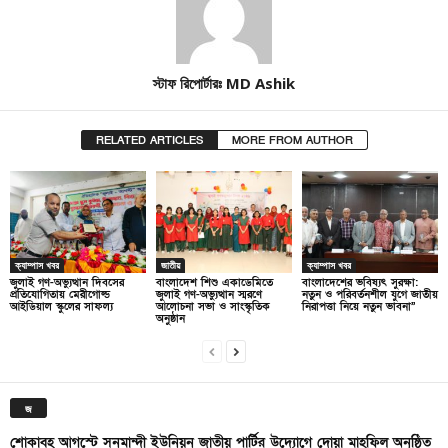
স্টাফ রিপোর্টারঃ MD Ashik
RELATED ARTICLES
MORE FROM AUTHOR
ক্যাম্পাস খবর
জাতীয়
ক্যাম্পাস খবর
জুলাই গণ-অভ্যুত্থান দিবসের
বাংলাদেশ শিশু একাডেমিতে
বাংলাদেশের ভবিষ্যৎ সুরক্ষা:
প্রতিযোগিতায় মেরীগোল্ড
জুলাই গণ-অভ্যুত্থান স্মরণে
নতুন ও পরিবর্তনশীল যুগে জাতীয়
আইডিয়াল স্কুলের সাফল্য
আলোচনা সভা ও সাংস্কৃতিক
নিরাপত্তা নিয়ে নতুন ভাবনা”
অনুষ্ঠান
জ
শোকাবহ আগস্টে সনমান্দী ইউনিয়ন জাতীয় পার্টির উদ্যোগে দোয়া মাহফিল অনুষ্ঠিত