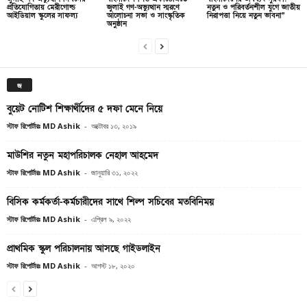
প্রতিযোগিতায় মেরীগোল্ড
জুলাই গণ-অভ্যুত্থান স্মরণে
নতুন ও পরিবর্তনশীল যুগে জাতীয়
আইডিয়াল স্কুলের সাফল্য
আলোচনা সভা ও সাংস্কৃতিক
নিরাপত্তা নিয়ে নতুন ভাবনা”
অনুষ্ঠান
জ
বুয়েট নোটিশ শিক্ষার্থীদের ৫ দফা মেনে নিয়ে
স্টাফ রিপোর্টারঃ MD Ashik
-
অক্টোবর ১৩, ২০১৯
মাউশির নতুন মহাপরিচালক নেহাল আহমেদ
স্টাফ রিপোর্টারঃ MD Ashik
-
জানুয়ারি ৩১, ২০২২
বিসিক কর্মকর্তা-কর্মচারীদের সাথে শিল্প সচিবের মতবিনিময়
স্টাফ রিপোর্টারঃ MD Ashik
-
এপ্রিল ৯, ২০২২
প্রাথমিক স্কুল পরিচালনায় আসছে গাইডলাইন
স্টাফ রিপোর্টারঃ MD Ashik
-
আগস্ট ১৮, ২০২০