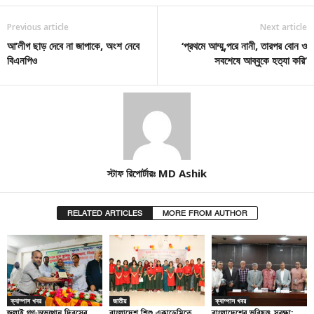
Previous article
Next article
আ’লীগ ছাড় দেবে না জাপাকে, অংশ নেবে
‘প্রথমে আম্মু,পরে নানী, তারপর বোন ও
বিএনপিও
সবশেষে আব্বুকে হত্যা করি’
স্টাফ রিপোর্টারঃ MD Ashik
RELATED ARTICLES
MORE FROM AUTHOR
ক্যাম্পাস খবর
জাতীয়
ক্যাম্পাস খবর
জুলাই গণ-অভ্যুত্থান দিবসের
বাংলাদেশ শিশু একাডেমিতে
বাংলাদেশের ভবিষ্যৎ সুরক্ষা: