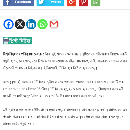
Facebook
Twitter
বিশ্ববিদ্যালয় পরিক্রমা ডেস্ক :
টানা দুই ম্যাচে লজ্জার হার। বৃষ্টিতে যে শ্রীলঙ্কার বিপক্ষে একটি
পয়েন্ট হাতছাড়া হয়েছে বলে বিশ্বকাপে আফসোস করেছিল বাংলাদেশ, সেই লঙ্কানদের সামনে এবার
দাঁড়াতেই পারছে না টাইগাররা। ইতিমধ্যেই সিরিজ হার নিশ্চিত হয়ে গেছে।
আজ (বুধবার) কলম্বোয় সিরিজের তৃতীয় ও শেষ ওয়ানডে খেলতে নামবে বাংলাদেশ। ম্যাচটি শুরু
হবে বাংলাদেশ সময় বিকেল তিনটায়। সিরিজ যেহেতু হাতে নেয়া হয়ে গেছে, শ্রীলঙ্কার জন্য এই
ম্যাচটি কেবলই আনুষ্ঠানিকতার। তবে তামিম ইকবালের দলের জন্য তেমনটা নয়।
এই ম্যাচেও হারলে হোয়াইটওয়াশের লজ্জায় পড়বে বাংলাদেশ। তার চেয়ে বড় কথা র‌্যাংকিংয়েও এর
প্রভাব পড়বে বেশ করে। বর্তমানে টাইগাররা আছে ওয়ানডে র‌্যাংকিংয়ের সাত নাম্বার অবস্থানে।
তাদের রেটিং পয়েন্ট ৯০।