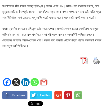
বাংলাদেশের ঠিক নিচেই আছে শ্রীলঙ্কা। যাদের রেটিং ৭৯। আজও যদি বাংলাদেশ হারে, তবে
মূল্যবান ৪টি রেটিং পয়েন্ট হারাবে। অপরদিকে লঙ্কানদের নামের পাশে যোগ হবে ৩টি রেটিং পয়েন্ট।
আর টাইগাররা যদি জেতেও, তবু রেটিং পয়েন্ট হারাতে হবে। তবে সেটা একটু কম, ২ পয়েন্ট।
অর্থাৎ র‌্যাংকিং হারানোর দুশ্চিন্তা নেই বাংলাদেশের। হোয়াইটওয়াশ হলেও র‌্যাংকিংয়ে অবস্থান
পরিবর্তন হবে না। তবে এক ধাপ নিচে থাকা শ্রীলঙ্কা ব্যবধান অনেকটাই কমিয়ে ফেলবে।
সেক্ষেত্রে সামনের সিরিজগুলোতে খারাপ করলে সাত নাম্বার থেকে পিছলে পড়ার সম্ভাবনা থাকবে
লাল সবুজ জার্সিধারীদের।
Facebook
Twitter