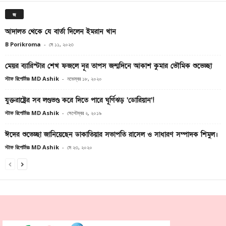
জ
আদালত থেকে যে বার্তা দিলেন ইমরান খান
B Porikroma
-
মে ১১, ২০২৩
মেয়র ব্যারিস্টার শেখ ফজলে নূর তাপস জন্মদিনে আকাশ কুমার ভৌমিক শুভেচ্ছা
স্টাফ রিপোর্টারঃ MD Ashik
-
নভেম্বর ১৮, ২০২০
যুক্তরাষ্ট্রের সব লণ্ডভণ্ড করে দিতে পারে ঘূর্ণিঝড় ‘ডোরিয়ান’!
স্টাফ রিপোর্টারঃ MD Ashik
-
সেপ্টেম্বর ২, ২০১৯
ঈদের শুভেচ্ছা জানিয়েছেন ডাকাতিয়ার সভাপতি রাসেল ও সাধারণ সম্পাদক শিমুল।
স্টাফ রিপোর্টারঃ MD Ashik
-
মে ২৩, ২০২০