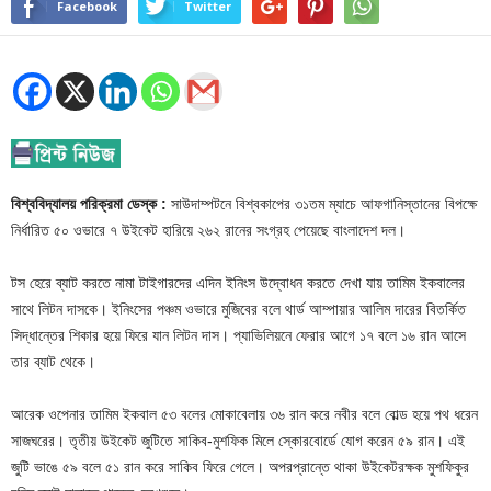
Facebook
Twitter
বিশ্ববিদ্যালয় পরিক্রমা ডেস্ক :
সাউদাম্পটনে বিশ্বকাপের ৩১তম ম্যাচে আফগানিস্তানের বিপক্ষে
নির্ধারিত ৫০ ওভারে ৭ উইকেট হারিয়ে ২৬২ রানের সংগ্রহ পেয়েছে বাংলাদেশ দল।
টস হেরে ব্যাট করতে নামা টাইগারদের এদিন ইনিংস উদ্বোধন করতে দেখা যায় তামিম ইকবালের
সাথে লিটন দাসকে। ইনিংসের পঞ্চম ওভারে মুজিবের বলে থার্ড আম্পায়ার আলিম দারের বিতর্কিত
সিদ্ধান্তের শিকার হয়ে ফিরে যান লিটন দাস। প্যাভিলিয়নে ফেরার আগে ১৭ বলে ১৬ রান আসে
তার ব্যাট থেকে।
আরেক ওপেনার তামিম ইকবাল ৫৩ বলের মোকাবেলায় ৩৬ রান করে নবীর বলে বোল্ড হয়ে পথ ধরেন
সাজঘরের। তৃতীয় উইকেট জুটিতে সাকিব-মুশফিক মিলে স্কোরবোর্ডে যোগ করেন ৫৯ রান। এই
জুটি ভাঙে ৫৯ বলে ৫১ রান করে সাকিব ফিরে গেলে। অপরপ্রান্তে থাকা উইকেটরক্ষক মুশফিকুর