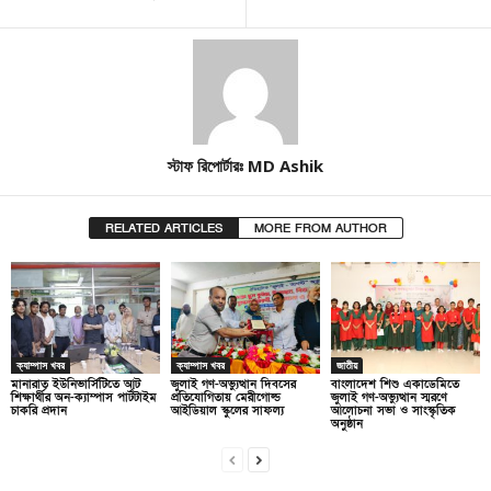
স্টাফ রিপোর্টারঃ MD Ashik
RELATED ARTICLES
MORE FROM AUTHOR
ক্যাম্পাস খবর
ক্যাম্পাস খবর
জাতীয়
মানারাত ইউনিভার্সিটিতে আট
জুলাই গণ-অভ্যুত্থান দিবসের
বাংলাদেশ শিশু একাডেমিতে
শিক্ষার্থীর অন-ক্যাম্পাস পার্টটাইম
প্রতিযোগিতায় মেরীগোল্ড
জুলাই গণ-অভ্যুত্থান স্মরণে
চাকরি প্রদান
আইডিয়াল স্কুলের সাফল্য
আলোচনা সভা ও সাংস্কৃতিক
অনুষ্ঠান