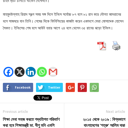
রহিম ব্যাট চালাতে থাকেন দেখেশুনে।
মাহমুদউল্লাহ রিয়াদ স্বল্প সময় সঙ্গ দিলে ইনিংস সর্বোচ্চ ৮৭ বলে ৮১ রান করে দৌলত জাদরানের
বলে সাজঘরে যান তিনি। শেষের দিকে ফিনিশিংয়ের কাজটা করেন একাদশে ফেরা মোসাদ্দেক হোসেন
সৈকত। ইনিংসের শেষ বলে আউট হবার আগে ২৪ বলে খেলেন ৩৫ রানের ঝড়ো ইনিংস।
Facebook
Twitter
Previous article
Next article
শিক্ষা সেবা সহজ করতে পদ্ধতিগত পরিবর্তণ
২০১৫ থেকে ২০১৯ : বিশ্বকাপে
করা হবে শিক্ষামন্ত্রী ডা. দীপু মনি এমপি
বাংলাদেশের ‘শত্রু’ আলিম দার!