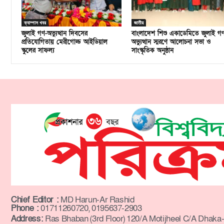
ক্যাম্পাস খবর
জাতীয়
জুলাই গণ-অভ্যুত্থান দিবসের
বাংলাদেশ শিশু একাডেমিতে জুলাই গ
প্রতিযোগিতায় মেরীগোল্ড আইডিয়াল
অভ্যুত্থান স্মরণে আলোচনা সভা ও
স্কুলের সাফল্য
সাংস্কৃতিক অনুষ্ঠান
Chief Editor :
MD Harun-Ar Rashid
Phone :
01711260720, 0195637-2903
Address:
Ras Bhaban (3rd Floor) 120/A Motijheel C/A Dhaka