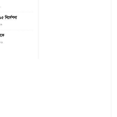
৯
 ১৫ নির্দেশনা
১৯
েকে
০২১