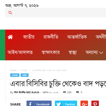
শুক্র, আগস্ট ৭, ২০২৬
জাতীয়
রাজনীতি
আন্তর্জাতিক
অর্থন
আইন/আদালত
স্বাক্ষাৎকার
স্বাস্থ্য
অন্যান্য
Home
খেলাধূলা
এবার বিসিবির চুক্তি থেকেও বাদ পড়ছেন সাকিব
খেলাধূলা
ব্রেকিং
এবার বিসিবির চুক্তি থেকেও বাদ পড়
By
স্টাফ রিপোর্টারঃ MD Ashik
-
অক্টোবর ৩০, ২০১৯
269
0
SHARE
Facebook
Twitter