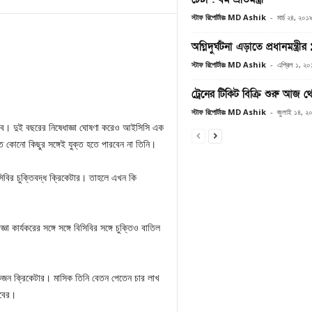
স্টাফ রিপোর্টারঃ MD Ashik
-
মার্চ ২৪, ২০১
অগ্নিদুর্ঘটনা এড়াতে প্রধানমন্ত্রীর
স্টাফ রিপোর্টারঃ MD Ashik
-
এপ্রিল ১, ২০
ট্রেনের টিকিট বিক্রি শুরু আজ থ
স্টাফ রিপোর্টারঃ MD Ashik
-
জুলাই ১৪, ২
কিব। দুই বছরের নিষেধাজ্ঞা ঘোষণা করেও আইসিসি এক
কোনো কিছুর সঙ্গেই যুক্ত হতে পারবেন না তিনি।
িবির চুক্তিবদ্ধ ক্রিকেটার। তাহলে এখন কি
কার্যকরের সঙ্গে সঙ্গে বিসিবির সঙ্গে চুক্তিও বাতিল
ত একজন ক্রিকেটার। মাসিক তিনি বেতন পেতেন চার লাখ
িবের।