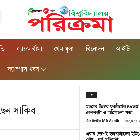
ীতি
ব্যাংক-বীমা
খেলাধূলা
বিনোদন
আইটি
ক্যাম্পাস খবর
জ
মতলব উত্তরে যুবলীগের ৪৮তম প্রত
ছেন সাকিব
কেককাটা ও আলোচনা সভা
স্টাফ রিপোর্টারঃ MD Ashik
-
নভেম্বর ১২,
এবার দেশেই হজযাত্রীদের ইমিগ্রে
চেষ্টা : ধর্ম প্রতিমন্ত্রী