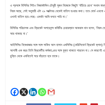
এ প্রসঙ্গে বিসিবির সিইও নিজামউদ্দিন চৌধুরী সুজন নিজেকে কিছুটা ‘বাঁচিয়ে রেখে’ সংবাদ 
নিয়ম আছে, সেই অনুযায়ী এটা ২৯ অক্টোবর থেকেই বাতিল হওয়ার কথা। তবে বোর্ড এখনো এ 
এখনই বাতিল হয়ে গেছে- এমনটা আমি বলতে পারি না।’
বিসিবির পরিচালক এবং ক্রিকেট অপারেশন্স কমিটির চেয়ারম্যান আকরাম খান বলেন, ‘নিয়ম তো ত
আর থাকছে না।’
আইসিসির নিষেধাজ্ঞার সঙ্গে সঙ্গে সাকিব আল হাসান এমসিসির (মেরিলিবোর্ন ক্রিকেট ক্লাব)
আগামী এক বছর তিনি ক্রিকেটীয় কর্মকাণ্ডের সঙ্গে যুক্ত থাকতে পারবেন না। সে কারণেই 
চুক্তি থেকে এমনিতেই সরে দাঁড়াতে হবে তাকে।