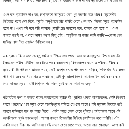
খেলছে, যেভাবে ৪-৫ উইকেটে জিতছে, এভাবে জিততে থাকলে আমার প্রয়োজন হবে না মনে হয়!’
এখন যদি প্রয়োজন নাও হয়, বিশ্বকাপে সাব্বিরের সেবা খুব দরকার হতে পারে। ত্রিদেশীয়
সিরিজের প্রায় শেষ দিকে, ব্যাটিং অনুশীলনে তাঁর ঘাটতি থেকে গেল না? ‘নিজের ম্যাচ প্রাকটিস
হচ্ছে না। এখন যদি মনে করি আমাকে (ব্যাটিংয়ে) নামতেই হবে, তাহলে তো হলো না। এখন
নামতে পারছি না, এখানে আমার করার কিছু নেই। অনুশীলন যা করার আমি করছি’—বোঝা গেল
সাব্বির এটা নিয়ে মোটেও চিন্তিত নন।
এক ম্যাচ বাকি থাকতে যেহেতু ফাইনাল নিশ্চিত হয়ে গেছে, কাল আয়ারল্যান্ডের বিপক্ষে ম্যাচটা
ইচ্ছেমতো পরীক্ষা-নিরীক্ষা করে নিতে পারে বাংলাদেশ। বিশ্বকাপের আগে এ পরীক্ষা-নিরীক্ষার
ম্যাচে কী কী পরিবর্তন আসতে পারে, সেটি অবশ্য বলতে পারলেন না সাব্বির, ‘পরিবর্তন নিয়ে বলতে
পারি না। তবে আমি যে নামতে পারছি না, এটা খুব ভালো দিক। আমাদের টপ অর্ডার শেষ করে
দিয়ে আসছে ম্যাচ। এটা বিশ্বকাপের আগে খুবই ভালো আমাদের জন্য।’
পরিবর্তনের কথা না বলতে পারুন,আয়ারল্যান্ড ম্যাচে কী প্রাপ্তি থাকবে বাংলাদেশের, সেটি নিশ্চয়ই
বলতে পারবেন? ‘এই ম্যাচ থেকে আত্মবিশ্বাস বাড়িয়ে নেওয়ার আছে। যদি ম্যাচটা জিততে পারি,
তাহলে ফাইনালে যাব সব ম্যাচ জিতে। একটা ম্যাচ ভেসে গেছে বৃষ্টিতে। ফাইনালের আগে এই
আত্মবিশ্বাস খুবই গুরুত্বপূর্ণ। আমরা কখনো ত্রিদেশীয় সিরিজে চ্যাম্পিয়ন হতে পারিনি। এটা
একটা ভালো দিক, সব ব্যাটসম্যান যদি ভালো খেলে যেতে পারে, ভালো তারা খেলছেও, আশা করি