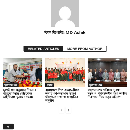
স্টাফ রিপোর্টারঃ MD Ashik
RELATED ARTICLES
MORE FROM AUTHOR
ক্যাম্পাস খবর
জাতীয়
ক্যাম্পাস খবর
জুলাই গণ-অভ্যুত্থান দিবসের
বাংলাদেশ শিশু একাডেমিতে
বাংলাদেশের ভবিষ্যৎ সুরক্ষা:
প্রতিযোগিতায় মেরীগোল্ড
জুলাই গণ-অভ্যুত্থান স্মরণে
নতুন ও পরিবর্তনশীল যুগে জাতীয়
আইডিয়াল স্কুলের সাফল্য
আলোচনা সভা ও সাংস্কৃতিক
নিরাপত্তা নিয়ে নতুন ভাবনা”
অনুষ্ঠান
জ