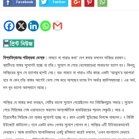
Facebook
Twitter
বিশ্ববিদ্যালয় পরিক্রমা ডেস্ক :
নামতে না পারার কথা’ বেশ কবার বললেন সাব্বির রহমান।
ব্যাটিংয়ে নামার সুযোগই হচ্ছে না তাঁর। সুযোগ না পেয়ে খেলোয়াড়েরা সাধারণত হতাশ হন। কিন্তু
সাব্বিরের মুখে সে হতাশার ছাপই নেয়। বরং নামতে না পারাও তাঁর কাছে একটা ‘আনন্দে’র ব্যাপার!
হবে না কেন,তাঁর নামার আগেই খেলা শেষ করে আসছেন দলের টপ অর্ডার ব্যাটসম্যানরা। এর অর্থ,
দল খুব ভালো অবস্থানে আছে।
সাব্বির যে নামার কথা বলছেন, সেটির ভালো সুযোগ পেয়েছিলেন গত নিউজিল্যান্ড সফরে। সুযোগ
পেয়ে সিরিজের শেষ ওয়ানডেতে করলেন আন্তর্জাতিক ক্যারিয়ারের প্রথম সেঞ্চুরি। আর এ
ত্রিদেশীয় সিরিজে তো নামার সুযোগই হচ্ছে না। কাল ওয়েস্ট ইন্ডিজের বিপক্ষে নামলেন। ৭ মিনিট
উইকেটে কাটালেন। তবে একটা বলও খেলার সুযোগ পেলেন না। সাব্বির এটি ইতিবাচকভাবেই
দেখছেন। আজ ডাবলিনে সাংবাদিকদের একটু রসিকতা করেই বললেন, ‘এখন বাংলাদেশ যেভাবে