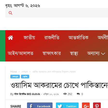
বৃহঃ, আগস্ট ৬, ২০২৬
জাতীয়
রাজনীতি
আন্তর্জাতিক
অর্থন
আইন/আদালত
স্বাক্ষাৎকার
স্বাস্থ্য
অন্যান্য
Home
খেলাধূলা
ওয়াসিম আকরামের চোখে পাকিস্তানের বিশ্বকাপ স্কোয়াড
খেলাধূলা
ব্রেকিং
ওয়াসিম আকরামের চোখে পাকিস্তানের 
By
স্টাফ রিপোর্টারঃ MD Ashik
-
এপ্রিল ১০, ২০১৯
292
0
SHARE
Facebook
Twitter