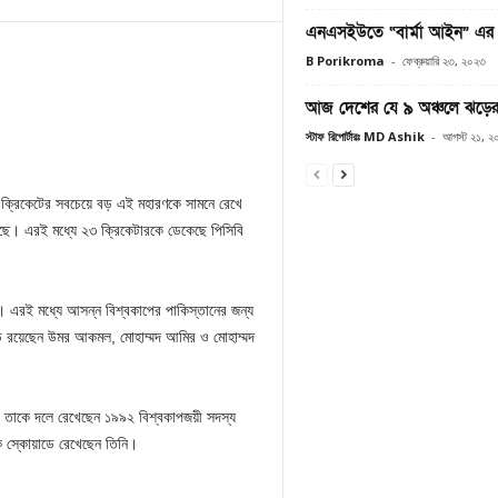
এনএসইউতে “বার্মা আইন” এর প
B Porikroma
-
ফেব্রুয়ারি ২৩, ২০২৩
আজ দেশের যে ৯ অঞ্চলে ঝড়ের প
স্টাফ রিপোর্টারঃ MD Ashik
-
আগস্ট ২১, ২
 ক্রিকেটের সবচেয়ে বড় এই মহারণকে সামনে রেখে
েছে। এরই মধ্যে ২৩ ক্রিকেটারকে ডেকেছে পিসিবি
া। এরই মধ্যে আসন্ন বিশ্বকাপের পাকিস্তানের জন্য
ে রয়েছেন উমর আকমল, মোহাম্মদ আমির ও মোহাম্মদ
 তাকে দলে রেখেছেন ১৯৯২ বিশ্বকাপজয়ী সদস্য
ে স্কোয়াডে রেখেছেন তিনি।