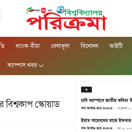
ীতি
ব্যাংক-বীমা
খেলাধূলা
বিনোদন
আইটি
ক্যাম্পাস খবর
জ
ঢাবি ক্যাম্পাসে জাতীয় কবিতা 
বিশ্বকাপ স্কোয়াড
স্টাফ রিপোর্টারঃ MD Ashik
-
ফেব্রুয়ারি ২
ইমাম সাহেবদের মাঝে ইফতার স
স্টাফ রিপোর্টারঃ MD Ashik
-
মার্চ ২৩, ২০২