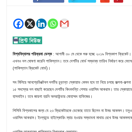
বিশ্ববিদ্যালয় পরিক্রমা ডেস্ক
: আগামী ৩০ মে থেকে শুরু হচ্ছে ২০১৯ বিশ্বকাপ ক্রিকেট।
এখনও দল ঘোষণা করেনি পাকিস্তান। তবে দেশটির বোর্ড সম্ভাব্য তারিখ নির্ধারণ করে ফেল
(পাকিস্তান ক্রিকেট বোর্ড)।
সব মিলিয়ে আনপ্রেডিক্টেবল দলটির চূড়ান্ত স্কোয়াড কেমন হবে তা নিয়ে চলছে জল্পনা-কল্পন
১৫ সদস্যের দল বাছাই করেছেন দেশটির কিংবদন্তি পেসার ওয়াসিম আকরাম। তার স্কোয়াড
হাসনাইন। তবে জায়গা হয়নি অলরাউন্ডার মোহাম্মদ হাফিজের।
পিসিবি বিশ্বকাপের জন্য যে ২৩ ক্রিকেটারকে ডেকেছে তাতে ছিলেন না উমর আকমল। তবুও
ওয়াসিম আকরাম। ইংল্যান্ডে হাইস্কোরিং ম্যাচ হওয়ার সম্ভাবনা মাথায় রেখে উমর আকমলক
ওয়াসিম আকরামের পাকিস্তান বিশ্বকাপ স্কোয়াড: