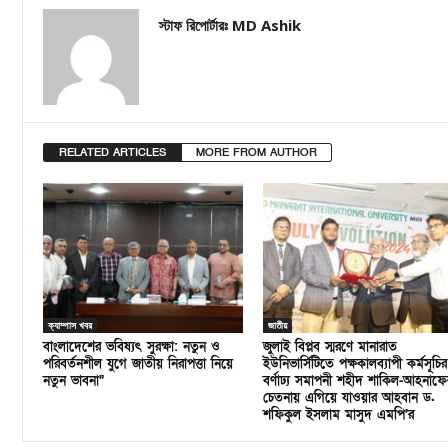
স্টাফ রিপোর্টারঃ MD Ashik
RELATED ARTICLES
MORE FROM AUTHOR
ক্যাম্পাস খবর
জাতীয়
বাংলাদেশের ভবিষ্যৎ সুরক্ষা: নতুন ও
জুলাই বিপ্লব স্মরণে মানারাত
পরিবর্তনশীল যুগে জাতীয় নিরাপত্তা নিয়ে
ইউনিভার্সিটিতে পক্ষকালব্যাপী কর্মসূচির
নতুন ভাবনা”
বর্ণাঢ্য সমাপনী শহীদ শাকিল-আহনাফে
চেতনায় এগিয়ে যাওয়ার আহবান ড.
শফিকুল ইসলাম মাসুদ এমপি’র