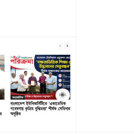
আন্তর্জাতিক
বাংলাদেশ ইউনিভার্সিটিতে ‘একাডেমিক
গবেষণায় কৃত্রিম বুদ্ধিমত্তা’ শীর্ষক সেমিনার
র
অনুষ্ঠিত