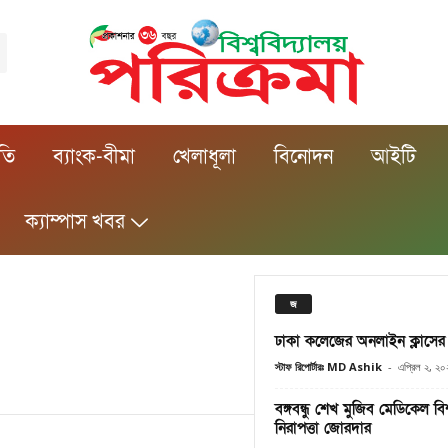
ীতি
ব্যাংক-বীমা
খেলাধূলা
বিনোদন
আইটি
ক্যাম্পাস খবর
জ
ঢাকা কলেজের অনলাইন ক্লাসের প্র
স্টাফ রিপোর্টারঃ MD Ashik
-
এপ্রিল ২, ২
বঙ্গবন্ধু শেখ মুজিব মেডিকেল বি
নিরাপত্তা জোরদার