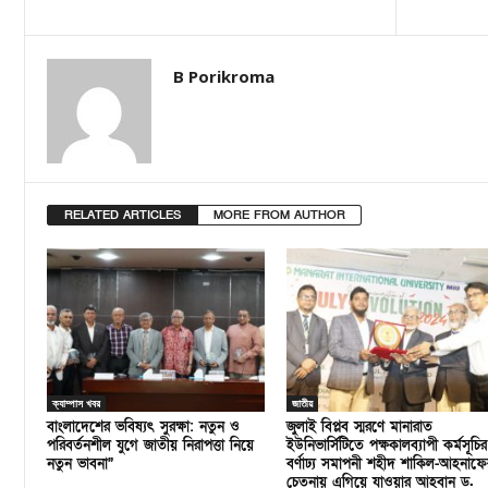
B Porikroma
RELATED ARTICLES
MORE FROM AUTHOR
ক্যাম্পাস খবর
জাতীয়
বাংলাদেশের ভবিষ্যৎ সুরক্ষা: নতুন ও
জুলাই বিপ্লব স্মরণে মানারাত
পরিবর্তনশীল যুগে জাতীয় নিরাপত্তা নিয়ে
ইউনিভার্সিটিতে পক্ষকালব্যাপী কর্মসূচির
নতুন ভাবনা”
বর্ণাঢ্য সমাপনী শহীদ শাকিল-আহনাফে
চেতনায় এগিয়ে যাওয়ার আহবান ড.