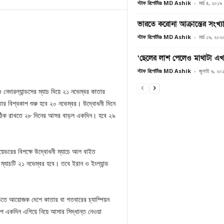
স্টাফ রিপোর্টারঃ MD Ashik
-
মার্চ ৪, ২০১৯
ভারতে করোনা আক্রান্তের সংখ্
স্টাফ রিপোর্টারঃ MD Ashik
-
মার্চ ১৯, ২০২
‘ছেলের লাশ পেলেও মাথাটা এখ
স্টাফ রিপোর্টারঃ MD Ashik
-
জুলাই ৬, ২০
নেদারল্যান্ডসের ম্যাচ দিয়ে ২১ নভেম্বর কাতার
ার বিশ্বকাপ শুরু হবে ২০ নভেম্বর। উদ্বোধনী দিনে
ূচি ঠিক রাখতে ২৮ দিনের আসর বাড়ল একদিন। হবে ২৯
েডরের বিপক্ষে উদ্বোধনী ম্যাচে আল বাইত
ের ম্যাচটি ২১ নভেম্বর হবে। তবে ইরান ও ইংল্যান্ড
ূচিতে আয়োজক দেশে কাতার বা গতবারের চ্যাম্পিয়ন
কাপ একদিন এগিয়ে নিয়ে আসার সিদ্ধান্ত নেওয়া