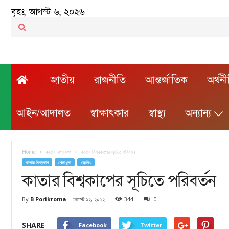
বৃহঃ, আগস্ট ৬, ২০২৬
জাতীয়
রাজনীতি
আন্তর্জাতিক
অর্থন
আইন/আদালত
স্বাক্ষাৎকার
স্বাস্থ্য
অন্যান্য
Home
কাত‍ার বিশ্বকাপ
কাতার বিশ্বকাপের সূচিতে পরিবর্তন
কাত‍ার বিশ্বকাপ
খেলাধূলা
ব্রেকিং
কাতার বিশ্বকাপের সূচিতে পরিবর্তন
By
B Porikroma
-
আগস্ট ১২, ২০২২
344
0
SHARE
Facebook
Twitter