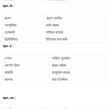
গ্রুপ
–
ডি
:
ফ্রান্স
হুগো লোরিস
অস্ট্রেলিয়া
ম্যাট রায়ান
ডেনমার্ক
সাইমন কায়ের
তিউনিশিয়া
ইউসেফ মাসাকনি
গ্রুপ
–
ই
:
স্পেন
সার্জিও বুস্কেটস
কোস্টা রিকা
ব্রায়ান রুইজ
জার্মানি
ম্যানুয়েল নয়্যার
জাপান
মায়া ইওশিদা
গ্রুপ
–
এফ
: