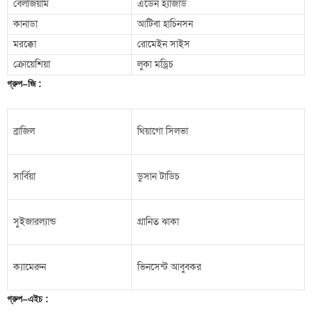
বেলজিয়াম
এডেন হ্যাজার্ড
কানাডা
আটিবা হাচিনসন
মরক্কো
রোমেইন সাইস
ক্রোয়েশিয়া
লুকা মড্রিচ
গ্রুপ
–
জি
:
ব্রাজিল
থিয়াগো সিলভা
সার্বিয়া
ডুসান টাডিচ
সুইজারল্যান্ড
গ্রানিত ঝাকা
ক্যামেরুন
ভিনসেন্ট আবুবকর
গ্রুপ
–
এইচ
: