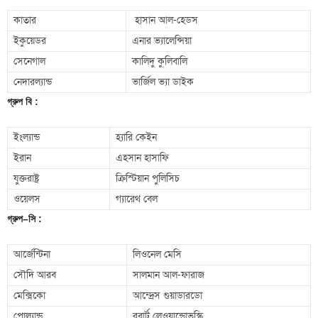
কাতার
হাসান আল-হেডস
ইকুয়েডর
এনার ভ্যালেন্সিয়া
সেনেগাল
কালিদু কুলিবালি
নেদারল্যান্ড
ভার্জিল ভ্যা ডাইক
গ্রুপ
বি
:
ইংল্যান্ড
হ্যারি কেইন
ইরান
এহসান হাসাফি
যুক্তরাষ্ট্র
ক্রিস্টিয়ান পুলিসিচ
ওয়েলস
গ্যারেথ বেল
গ্রুপ
–
সি
:
আর্জেন্টিনা
লিওনেল মেসি
সৌদি আরব
সালমান আল-ফারাজ
মেক্সিকো
আন্দ্রেস গুয়াডারডো
পোল্যান্ড
রবার্ট লেওয়ান্ডোভস্কি