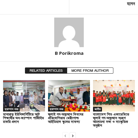
হলেন
B Porikroma
RELATED ARTICLES
MORE FROM AUTHOR
ক্যাম্পাস খবর
ক্যাম্পাস খবর
জাতীয়
মানারাত ইউনিভার্সিটিতে আট
জুলাই গণ-অভ্যুত্থান দিবসের
বাংলাদেশ শিশু একাডেমিতে
শিক্ষার্থীর অন-ক্যাম্পাস পার্টটাইম
প্রতিযোগিতায় মেরীগোল্ড
জুলাই গণ-অভ্যুত্থান স্মরণে
চাকরি প্রদান
আইডিয়াল স্কুলের সাফল্য
আলোচনা সভা ও সাংস্কৃতিক
অনুষ্ঠান