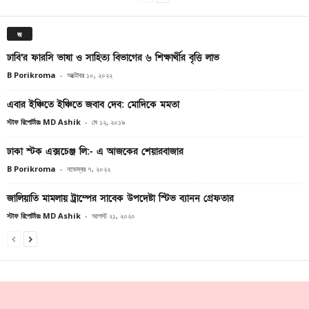
জ
ঢাবি’র ফারসি ভাষা ও সাহিত্য বিভাগের ৬ শিক্ষার্থীর বৃত্তি লাভ
B Porikroma
-
অক্টোবর ১০, ২০২২
এবার ইঞ্চিতে ইঞ্চিতে জবাব দেব: মোদিকে মমতা
স্টাফ রিপোর্টারঃ MD Ashik
-
মে ১২, ২০১৯
ঢাকা স্টক এক্সচেঞ্জ লি:- এ আজকের শেয়ারবাজার
B Porikroma
-
নভেম্বর ৭, ২০২২
জালিয়াতি মামলায় ট্রাম্পের সাবেক উপদেষ্টা স্টিভ ব্যানন গ্রেফতার
স্টাফ রিপোর্টারঃ MD Ashik
-
আগস্ট ২১, ২০২০