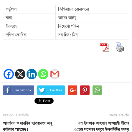
পর্তুগাল
ক্রিশ্চিয়ানো রোনালদো
ঘানা
আন্দ্রে আইয়ু
উরুগুয়ে
ডিয়েগো গডিন
দক্ষিণ কোরিয়া
সন হিউং মিন
Facebook
Twitter
Previous article
Next article
আদর্শবান ও মানবিক ছাত্রনেতা আবু
এম ইসফাক আহসান আওয়ামী লীগের
কাউসার আহমেদ।
২২তম সম্মেলন দপ্তর উপকমিটির সদস্য