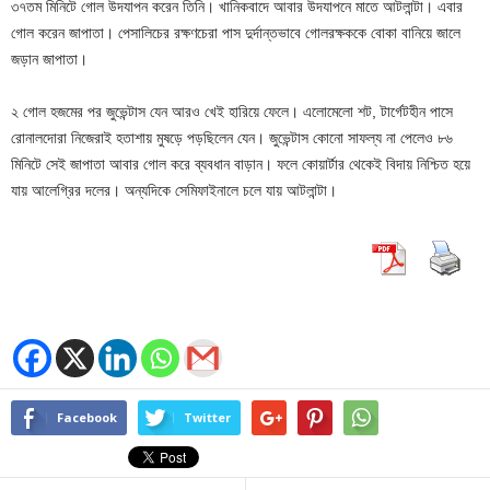
৩৭তম মিনিটে গোল উদযাপন করেন তিনি। খানিকবাদে আবার উদযাপনে মাতে আটলান্টা। এবার
গোল করেন জাপাতা। পেসালিচের রক্ষণচেরা পাস দুর্দান্তভাবে গোলরক্ষককে বোকা বানিয়ে জালে
জড়ান জাপাতা।
২ গোল হজমের পর জুভেন্টাস যেন আরও খেই হারিয়ে ফেলে। এলোমেলো শট, টার্গেটহীন পাসে
রোনালদোরা নিজেরাই হতাশায় মুষড়ে পড়ছিলেন যেন। জুভেন্টাস কোনো সাফল্য না পেলেও ৮৬
মিনিটে সেই জাপাতা আবার গোল করে ব্যবধান বাড়ান। ফলে কোয়ার্টার থেকেই বিদায় নিশ্চিত হয়ে
যায় আলেগ্রির দলের। অন্যদিকে সেমিফাইনালে চলে যায় আটলান্টা।
Facebook
Twitter