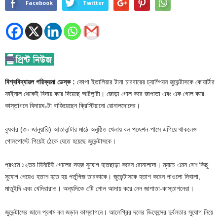
Facebook
Twitter
বিশ্ববিদ্যায়ল পরিক্রমা ডেস্ক :
কোপা ইতালিয়ার টানা চারবারের চ্যাম্পিয়ন জুভেন্টাসকে কোয়ার্টার
ফাইনাল থেকেই বিদায় করে দিয়েছে আটলান্টা। জোড়া গোল করে জাপাতা এবং এক গোল করে
কাস্তাগনে বিদায়ঘণ্টা বাজিয়েছেন ক্রিস্টিয়ানো রোনালদোদের।
বুধবার (৩০ জানুয়ারি) আতালান্টার মাঠে অনুষ্ঠিত খেলায় বল পজেশন-পাসে এগিয়ে থাকলেও
গোলপোস্টে গিয়েই ঠেকে যেতে হয়েছে জুভেন্টাসকে।
প্রথমে ১২তম মিনিটেই গোলের সহজ সুযোগ হাতছাড়া করেন রোনালদো। ম্যাচে এমন বেশ কিছু
সুযোগ পেয়েও হতাশ হতে হয় পর্তুগিজ তারকাকে। জুভেন্টাসকে হতাশ করেন পাওলো দিবালা,
মাতুইদি এবং খেদিরারাও। অন্যদিকে ৩টি গোল আদায় করে নেন জাপাতা-কাস্তাগনেরা।
জুভেন্টাসের জালে প্রথম বল জড়ান কাস্তাগনে। আলেগ্রির দলের ডিফেন্সের দুর্বলতার সুযোগ নিয়ে