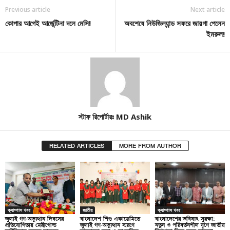
Previous article
Next article
কোপার আগেই আর্জেন্টিনা দলে মেসি!
অবশেষে নিউজিল্যান্ড সফরে জায়গা পেলেন
ইমরুল!
স্টাফ রিপোর্টারঃ MD Ashik
RELATED ARTICLES
MORE FROM AUTHOR
ক্যাম্পাস খবর
জাতীয়
ক্যাম্পাস খবর
জুলাই গণ-অভ্যুত্থান দিবসের
বাংলাদেশ শিশু একাডেমিতে
বাংলাদেশের ভবিষ্যৎ সুরক্ষা:
প্রতিযোগিতায় মেরীগোল্ড
জুলাই গণ-অভ্যুত্থান স্মরণে
নতুন ও পরিবর্তনশীল যুগে জাতীয়