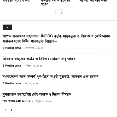
আইডিয়াল স্কুলের সাফল্য
আলোচনা সভা ও সাংস্কৃতিক
নিরাপত্তা নিয়ে নতুন ভাবনা”
অনুষ্ঠান
জ
জাপান সরকারের সহায়তায় UNODC কর্তৃক মাদকদ্রব্য ও প্রিকারসর কেমিক্যালস্
সনাক্তকরণের কিটস্ মাদকদ্রব্য নিয়ন্ত্রণ...
B Porikroma
-
সেপ্টেম্বর ৮, ২০২২
প্রিমিয়ার ব্যাংকের এমডি ও সিইও মোহাম্মদ আবু জাফর
B Porikroma
-
এপ্রিল ২৫, ২০২৪
‌বাংলাদেশের সঙ্গে সম্পর্ক পুনর্গঠনে আগ্রহী যুক্তরাষ্ট্র: সালমান এফ রহমান
B Porikroma
-
মে ১৫, ২০২৪
নুসরাতকে হত্যাচেষ্টায় সেই অধ্যক্ষ ৭ দিনের রিমান্ডে
স্টাফ রিপোর্টারঃ MD Ashik
-
এপ্রিল ১০, ২০১৯