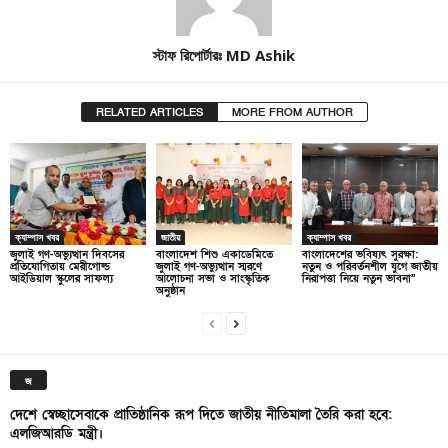
স্টাফ রিপোর্টারঃ MD Ashik
RELATED ARTICLES
MORE FROM AUTHOR
ক্যাম্পাস খবর
জাতীয়
ক্যাম্পাস খবর
জুলাই গণ-অভ্যুত্থান দিবসের
বাংলাদেশ শিশু একাডেমিতে
বাংলাদেশের ভবিষ্যৎ সুরক্ষা:
প্রতিযোগিতায় মেরীগোল্ড
জুলাই গণ-অভ্যুত্থান স্মরণে
নতুন ও পরিবর্তনশীল যুগে জাতীয়
আইডিয়াল স্কুলের সাফল্য
আলোচনা সভা ও সাংস্কৃতিক
নিরাপত্তা নিয়ে নতুন ভাবনা”
অনুষ্ঠান
জ
দেশে স্বেচ্ছাসেবাকে প্রাতিষ্ঠানিক রূপ দিতে জাতীয় নীতিমালা তৈরি করা হবে:
এলজিআরডি মন্ত্রী।