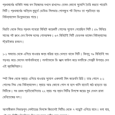
প্রথমার্ধের বাকিটা সময় বল নিজেদের দখলে রাখলেও তেমন কোনো সুযোগি তৈরি করতে পারেনি
সিটি। প্রথমার্ধের অন্তিম মুহূর্তে ডেভিড সিলভার গোলমুখে শট নিলেও তা প্রতিহত হয়
নিউক্যাসেল ডিফেন্ডারের গায়ে।
বিরতি থেকে ফিরে প্রথম পনেরো মিনিটে কয়েকটি গোলের সুযোগ পেয়েছিল সিটি। ৫৯ মিনিয়ে
সানের শট রুখে দেন বিপক্ষ দলের গোলরক্ষক। ৬৭ মিনিটেই সিটি ডেডলক ভাঙ্গেন নিউক্যাসের
স্ট্রাইকার রনডন।
১-১ সমতায় থেকে এগিয়ে যাওয়ার জন্য মরিয়া হয়ে খেলতে থাকে সিটি। কিন্তু ৭৯ মিনিটেই সব
গড়বড় করে ফেলেন ফার্নানদিনহো। লংস্টাফকে ডি বক্সে ফাউল করে দলটিকে পেনাল্টি উপহার দেন
এই ব্রাজিলিয়ান।
স্পট কিক থেকে ম্যাচে এগিয়ে যাওয়ার সুযোগ একদমই মিস করেননি রিচি। তার গোলে ২-১
গোলের লিড নেয় নিউক্যাসেল। ম্যাচে আর কোনো গোল না হলে খালি হাতেই মাঠ ছাড়তে হয়
সিটিকে। সব রকম প্রতিযোগিতায় ২২ ম্যাচ পর ম্যান সিটির বিপক্ষে জয়ের মুখ দেখল রাফা
বেনিতেজের দল।
আগামীকাল লিভারপুল লেস্টারের বিপক্ষে জিতলেই সিটির থেকে ৭ পয়েন্টে এগিয়ে যাবে। বলা যায়,