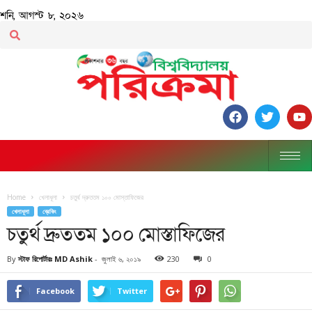
শনি, আগস্ট ৮, ২০২৬
Home
খেলাধূলা
চতুর্থ দ্রুততম ১০০ মোস্তাফিজের
খেলাধূলা
ব্রেকিং
চতুর্থ দ্রুততম ১০০ মোস্তাফিজের
By
স্টাফ রিপোর্টারঃ MD Ashik
-
জুলাই ৬, ২০১৯
230
0
Facebook
Twitter