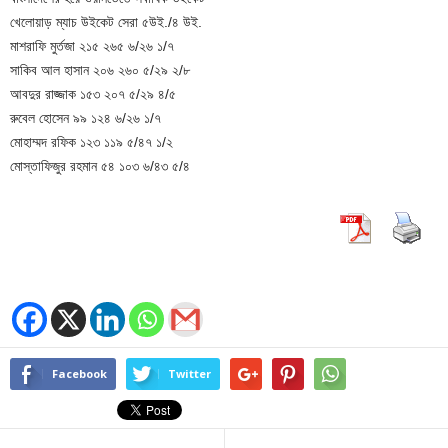
খেলোয়াড় ম্যাচ উইকেট সেরা ৫উই./৪ উই.
মাশরাফি মুর্তজা ২১৫ ২৬৫ ৬/২৬ ১/৭
সাকিব আল হাসান ২০৬ ২৬০ ৫/২৯ ২/৮
আবদুর রাজ্জাক ১৫৩ ২০৭ ৫/২৯ ৪/৫
রুবেল হোসেন ৯৯ ১২৪ ৬/২৬ ১/৭
মোহাম্মদ রফিক ১২৩ ১১৯ ৫/৪৭ ১/২
মোস্তাফিজুর রহমান ৫৪ ১০৩ ৬/৪৩ ৫/৪
Facebook
Twitter