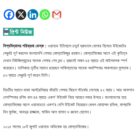
বিশ্ববিদ্যালয় পরিক্রমা ডেস্ক :
ওয়ানডে ইতিহাসে চতুর্থ দ্রুততম বোলার হিসেবে উইকেটের
সেঞ্চুরি পূর্ণ করলেন বাংলাদেশি পেসার মোস্তাফিজুর রহমান। মোস্তাফিজের আগে এই কৃতিত্ব
দেখান নিউজিল্যান্ডের সাবেক পেসার শেন বন্ড। দুজনেই সমান ৫৪ ম্যাচে এই মাইলফলক স্পর্শ
করেছেন। তালিকায় তৃতীয় স্থানে রয়েছেন পাকিস্তানের সাবেক অফস্পিনার সাকলায়েন মুশতাক।
৫৩ ম্যাচে সেঞ্চুরি পূর্ণ করেন তিনি।
দ্বিতীয় স্থানে থাকা অস্ট্রেলিয়ার বাঁহাতি পেসার মিচেল স্টার্কের লেগেছে ৫২ ম্যাচ। আর আফগান
লেগস্পিনার রশিদ খান ৪৪ ম্যাচে একশ’ উইকেট নিয়ে আছেন সবার উপরে। বাংলাদেশের হয়ে
মোস্তাফিজের আগে ওয়ানডেতে একশ’র বেশি উইকেট নিয়েছেন কেবল মোহাম্মদ রফিক, মাশরাফি
বিন মুর্তজা, আবদুর রাজ্জাক, সাকিব আল হাসান ও রুবেল হোসেন।
২০১৫ সালের ১৮ই জুলাই ওয়ানডে অভিষেক হয় মোস্তাফিজের।