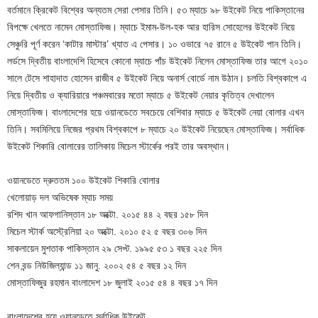
বর্তমানে ক্রিকেট বিশ্বের অন্যতম সেরা পেসার তিনি। ৫৩ ম্যাচে ৯৮ উইকেট নিয়ে পাকিস্তানের
বিপক্ষে খেলতে নামেন মোস্তাফিজ। ম্যাচে ইমাম-উল-হক আর হারিস সোহেলের উইকেট নিয়ে
সেঞ্চুরি পূর্ণ করেন ‘কাটার মাস্টার’ খ্যাত এ পেসার। ১০ ওভারে ৭৫ রানে ৫ উইকেট পান তিনি।
লর্ডসে দ্বিতীয় বাংলাদেশি হিসেবে কোনো ম্যাচে পাঁচ উইকেট নিলেন মোস্তাফিজ তার আগে ২০১০
সালে টেসে শাহাদাত হোসেন রাজীব ৫ উইকেট নিয়ে অনার্স বোর্ডে নাম উঠান। চলতি বিশ্বকাপে এ
নিয়ে দ্বিতীয় ও ক্যারিয়ারে পঞ্চমবারের মতো ম্যাচে ৫ উইকেট নেয়ার কৃতিত্ব দেখালেন
মোস্তাফিজ। বাংলাদেশের হয়ে ওয়ানডেতে সবচেয়ে বেশিবার ম্যাচে ৫ উইকেট নেয়া বোলার এখন
তিনি। সবমিলিয়ে নিজের প্রথম বিশ্বকাপে ৮ ম্যাচে ২০ উইকেট নিয়েছেন মোস্তাফিজ। সর্বাধিক
উইকেট শিকারি বোলারের তালিকায় মিচেল স্টার্কের পরই তার অবস্থান।
ওয়ানডেতে দ্রুততম ১০০ উইকেট শিকারি বোলার
খেলোয়াড় দল অভিষেক ম্যাচ সময়
রশিদ খান আফগানিস্তান ১৮ অক্টো. ২০১৫ ৪৪ ২ বছর ১৫৮ দিন
মিচেল স্টার্ক অস্ট্রেলিয়া ২০ অক্টো. ২০১০ ৫২ ৫ বছর ৩০৬ দিন
সাকলায়েন মুশতাক পাকিস্তান ২৯ সেপ্ট. ১৯৯৫ ৫৩ ১ বছর ২২৫ দিন
শেন বন্ড নিউজিল্যান্ড ১১ জানু. ২০০২ ৫৪ ৫ বছর ১২ দিন
মোস্তাফিজুর রহমান বাংলাদেশ ১৮ জুলাই ২০১৫ ৫৪ ৪ বছর ১৭ দিন
বাংলাদেশের হয়ে ওয়ানডেতে সর্বাধিক উইকেট