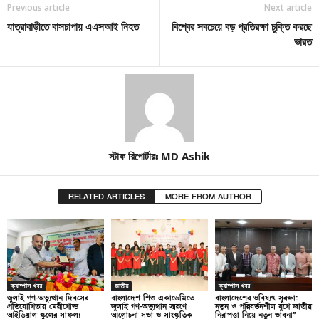
Previous article
Next article
যাত্রাবাড়ীতে বাসচাপায় এএসআই নিহত
বিশ্বের সবচেয়ে বড় প্রতিরক্ষা চুক্তি করছে
ভারত
স্টাফ রিপোর্টারঃ MD Ashik
RELATED ARTICLES
MORE FROM AUTHOR
ক্যাম্পাস খবর
জাতীয়
ক্যাম্পাস খবর
জুলাই গণ-অভ্যুত্থান দিবসের
বাংলাদেশ শিশু একাডেমিতে
বাংলাদেশের ভবিষ্যৎ সুরক্ষা:
প্রতিযোগিতায় মেরীগোল্ড
জুলাই গণ-অভ্যুত্থান স্মরণে
নতুন ও পরিবর্তনশীল যুগে জাতীয়
আইডিয়াল স্কুলের সাফল্য
আলোচনা সভা ও সাংস্কৃতিক
নিরাপত্তা নিয়ে নতুন ভাবনা”