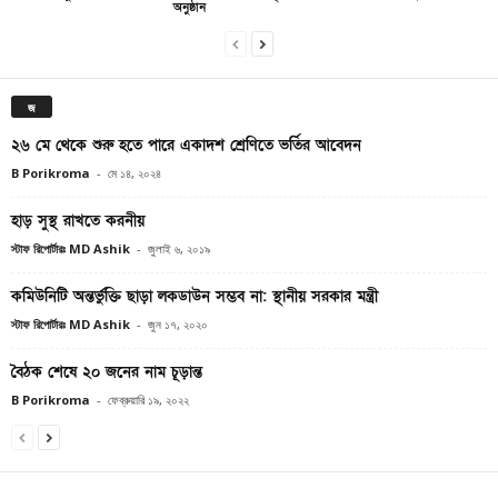
অনুষ্ঠান
জ
২৬ মে থেকে শুরু হতে পারে একাদশ শ্রেণিতে ভর্তির আবেদন
B Porikroma
-
মে ১৪, ২০২৪
হাড় সুস্থ রাখতে করনীয়
স্টাফ রিপোর্টারঃ MD Ashik
-
জুলাই ৬, ২০১৯
কমিউনিটি অন্তর্ভুক্তি ছাড়া লকডাউন সম্ভব না: স্থানীয় সরকার মন্ত্রী
স্টাফ রিপোর্টারঃ MD Ashik
-
জুন ১৭, ২০২০
বৈঠক শেষে ২০ জনের নাম চূড়ান্ত
B Porikroma
-
ফেব্রুয়ারি ১৯, ২০২২