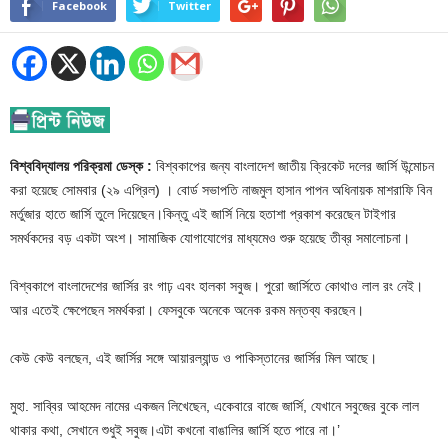
Facebook
Twitter
বিশ্ববিদ্যালয় পরিক্রমা ডেস্ক :
বিশ্বকাপের জন্য বাংলাদেশ জাতীয় ক্রিকেট দলের জার্সি উন্মোচন
করা হয়েছে সোমবার (২৯ এপ্রিল) । বোর্ড সভাপতি নাজমুল হাসান পাপন অধিনায়ক মাশরাফি বিন
মর্তুজার হাতে জার্সি তুলে দিয়েছেন।কিন্তু এই জার্সি নিয়ে হতাশা প্রকাশ করেছেন টাইগার
সমর্থকদের বড় একটা অংশ। সামাজিক যোগাযোগের মাধ্যমেও শুরু হয়েছে তীব্র সমালোচনা।
বিশ্বকাপে বাংলাদেশের জার্সির রং গাঢ় এবং হালকা সবুজ। পুরো জার্সিতে কোথাও লাল রং নেই।
আর এতেই ক্ষেপেছেন সমর্থকরা। ফেসবুকে অনেকে অনেক রকম মন্তব্য করছেন।
কেউ কেউ বলছেন, এই জার্সির সঙ্গে আয়ারল্যান্ড ও পাকিস্তানের জার্সির মিল আছে।
মুহা. সাব্বির আহমেদ নামের একজন লিখেছেন, একেবারে বাজে জার্সি, যেখানে সবুজের বুকে লাল
থাকার কথা, সেখানে শুধুই সবুজ।এটা কখনো বাঙালির জার্সি হতে পারে না।’