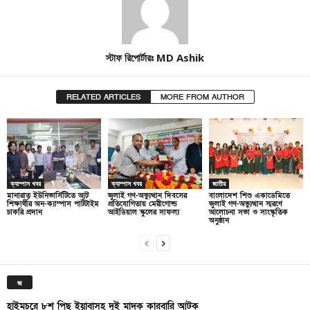
স্টাফ রিপোর্টারঃ MD Ashik
RELATED ARTICLES
MORE FROM AUTHOR
ক্যাম্পাস খবর
ক্যাম্পাস খবর
জাতীয়
মানারাত ইউনিভার্সিটিতে আট
জুলাই গণ-অভ্যুত্থান দিবসের
বাংলাদেশ শিশু একাডেমিতে
শিক্ষার্থীর অন-ক্যাম্পাস পার্টটাইম
প্রতিযোগিতায় মেরীগোল্ড
জুলাই গণ-অভ্যুত্থান স্মরণে
চাকরি প্রদান
আইডিয়াল স্কুলের সাফল্য
আলোচনা সভা ও সাংস্কৃতিক
অনুষ্ঠান
জ
হাইমচরে ৮শ পিছ ইয়াবাসহ দুই মাদক কারবারি আটক