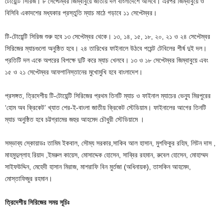
টোয়েন্টি সিরিজ। ৮ সেপ্টেম্বর জিম্বাবুয়ে জাতীয় দল বাংলাদেশে আসবে। এরপর জিম্বাবুয়ে ও
বিসিবি একাদশের মধ্যকার প্রস্তুতি ম্যাচ মাঠে গড়াবে ১১ সেপ্টেম্বর।
টি-টোয়েন্টি সিরিজ শুরু হবে ১৩ সেপ্টেম্বর থেকে। ১৩, ১৪, ১৫, ১৮, ২০, ২১ ও ২৪ সেপ্টেম্বর
সিরিজের ম্যাচগুলো অনুষ্ঠিত হবে। ২৪ তারিখের ফাইনালে উঠবে পয়েন্ট টেবিলের শীর্ষ দুই দল।
প্রতিটি দল একে অপরের বিপক্ষে দুটি করে ম্যাচ খেলবে। ১৩ ও ১৮ সেপ্টেম্বর জিম্বাবুয়ে এবং
১৫ ও ২১ সেপ্টেম্বর আফগানিস্তানের মুখোমুখি হবে বাংলাদেশ।
প্রসঙ্গত, ত্রিদেশীয় টি-টোয়েন্টি সিরিজের প্রথম তিনটি ম্যাচ ও ফাইনাল ম্যাচের ভেন্যু মিরপুরের
‘হোম অব ক্রিকেট’ খ্যাত শের-ই-বাংলা জাতীয় ক্রিকেট স্টেডিয়াম। ফাইনালের আগের তিনটি
ম্যাচ অনুষ্ঠিত হবে চট্টগ্রামের জহুর আহমেদ চৌধুরী স্টেডিয়ামে ।
সম্ভাব্য স্কোয়াডঃ তামিম ইকবাল, সৌম্য সরকার,সাকিব আল হাসান, মুশফিকুর রহিম, লিটন দাস ,
মাহমুদুল্লাহ রিয়াদ ,ইমরুল কায়েস, মোসাদ্দেক হোসেন, সাব্বির রহমান, রুবেল হোসেন, মোহাম্মদ
সাইফউদ্দিন, মেহেদী হাসান মিরাজ, মাশরাফি বিন মুর্তজা (অধিনায়ক), তাসকিন আহমেদ,
মোস্তাফিজুর রহমান।
ত্রিদেশীয় সিরিজের সময় সূচিঃ