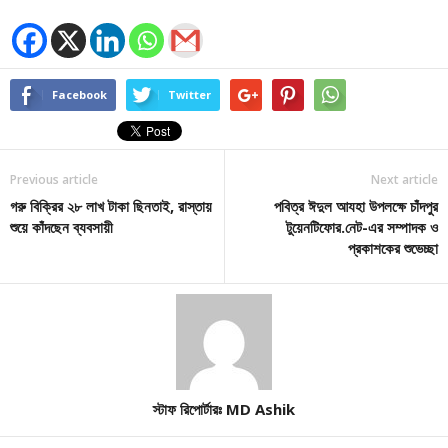
Facebook
Twitter
Previous article
Next article
গরু বিক্রির ২৮ লাখ টাকা ছিনতাই, রাস্তায়
পবিত্র ঈদুল আযহা উপলক্ষে চাঁদপুর
শুয়ে কাঁদছেন ব্যবসায়ী
টুয়েনটিফোর.নেট-এর সম্পাদক ও
প্রকাশকের শুভেচ্ছা
স্টাফ রিপোর্টারঃ MD Ashik