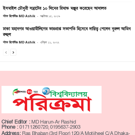
ইসমাইল চৌধুরী সম্রাটের ১০ দিনের রিমান্ড মঞ্জুর করেছেন আদালত
স্টাফ রিপোর্টারঃ MD Ashik
-
অক্টোবর ১৫, ২০১৯
ঢাকা মহানগর আওয়ামীলিগের ভারপ্রাপ্ত সভাপতি হিসেবে দায়িত্ব পেলেন নুরুল আমিন
রুহুল
স্টাফ রিপোর্টারঃ MD Ashik
-
এপ্রিল ১১, ২০২২
Chief Editor :
MD Harun-Ar Rashid
Phone :
01711260720, 0195637-2903
Address:
Ras Bhaban (3rd Floor) 120/A Motijheel C/A Dhaka-