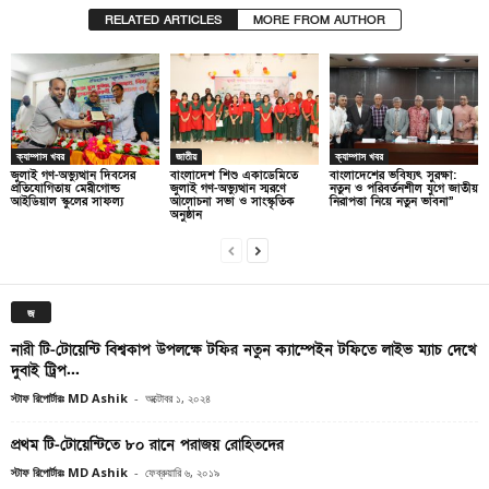
RELATED ARTICLES
MORE FROM AUTHOR
ক্যাম্পাস খবর
জাতীয়
ক্যাম্পাস খবর
জুলাই গণ-অভ্যুত্থান দিবসের
বাংলাদেশ শিশু একাডেমিতে
বাংলাদেশের ভবিষ্যৎ সুরক্ষা:
প্রতিযোগিতায় মেরীগোল্ড
জুলাই গণ-অভ্যুত্থান স্মরণে
নতুন ও পরিবর্তনশীল যুগে জাতীয়
আইডিয়াল স্কুলের সাফল্য
আলোচনা সভা ও সাংস্কৃতিক
নিরাপত্তা নিয়ে নতুন ভাবনা”
অনুষ্ঠান
জ
নারী টি-টোয়েন্টি বিশ্বকাপ উপলক্ষে টফির নতুন ক্যাম্পেইন টফিতে লাইভ ম্যাচ দেখে
দুবাই ট্রিপ...
স্টাফ রিপোর্টারঃ MD Ashik
-
অক্টোবর ১, ২০২৪
প্রথম টি-টোয়েন্টিতে ৮০ রানে পরাজয় রোহিতদের
স্টাফ রিপোর্টারঃ MD Ashik
-
ফেব্রুয়ারি ৬, ২০১৯