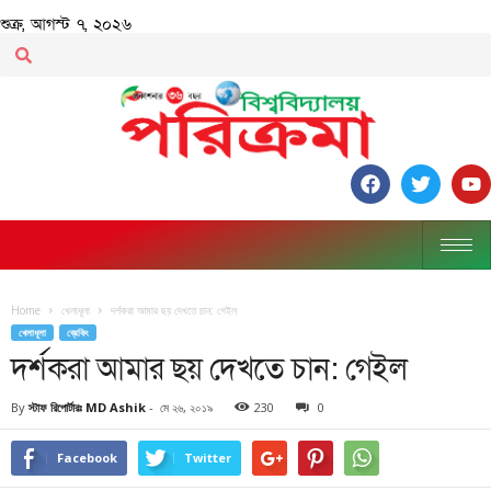
শুক্র, আগস্ট ৭, ২০২৬
Home
খেলাধূলা
দর্শকরা আমার ছয় দেখতে চান: গেইল
খেলাধূলা
ব্রেকিং
দর্শকরা আমার ছয় দেখতে চান: গেইল
By
স্টাফ রিপোর্টারঃ MD Ashik
-
মে ২৬, ২০১৯
230
0
Facebook
Twitter