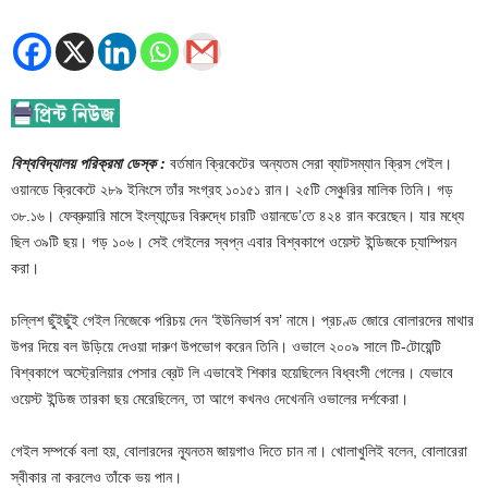
বিশ্ববিদ্যালয় পরিক্রমা ডেস্ক :
বর্তমান ক্রিকেটের অন্যতম সেরা ব্যাটসম্যান ক্রিস গেইল।
ওয়ানডে ক্রিকেটে ২৮৯ ইনিংসে তাঁর সংগ্রহ ১০১৫১ রান। ২৫টি সেঞ্চুরির মালিক তিনি। গড়
৩৮.১৬। ফেব্রুয়ারি মাসে ইংল্যান্ডের বিরুদ্ধে চারটি ওয়ানডে’তে ৪২৪ রান করেছেন। যার মধ্যে
ছিল ৩৯টি ছয়। গড় ১০৬। সেই গেইলের স্বপ্ন এবার বিশ্বকাপে ওয়েস্ট ইন্ডিজকে চ্যাম্পিয়ন
করা।
চল্লিশ ছুঁইছুঁই গেইল নিজেকে পরিচয় দেন ‘ইউনিভার্স বস’ নামে। প্রচণ্ড জোরে বোলারদের মাথার
উপর দিয়ে বল উড়িয়ে দেওয়া দারুণ উপভোগ করেন তিনি। ওভালে ২০০৯ সালে টি-টোয়েন্টি
বিশ্বকাপে অস্ট্রেলিয়ার পেসার ব্রেট লি এভাবেই শিকার হয়েছিলেন বিধ্বংসী গেলের। যেভাবে
ওয়েস্ট ইন্ডিজ তারকা ছয় মেরেছিলেন, তা আগে কখনও দেখেননি ওভালের দর্শকেরা।
গেইল সম্পর্কে বলা হয়, বোলারদের ন্যূনতম জায়গাও দিতে চান না। খোলাখুলিই বলেন, বোলারেরা
স্বীকার না করলেও তাঁকে ভয় পান।