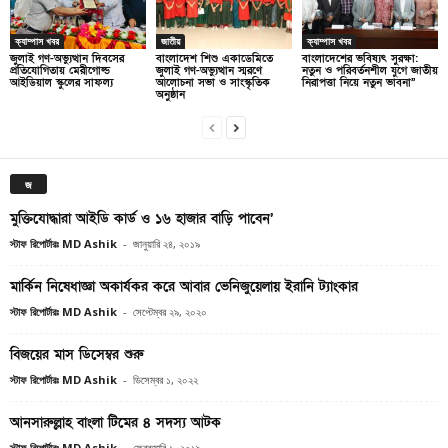
ক্যাম্পাস খবর
জাতীয়
ক্যাম্পাস খবর
জুলাই গণ-অভ্যুত্থান দিবসের
বাংলাদেশ শিশু একাডেমিতে
বাংলাদেশের ভবিষ্যৎ সুরক্ষা:
প্রতিযোগিতায় মেরীগোল্ড
জুলাই গণ-অভ্যুত্থান স্মরণে
নতুন ও পরিবর্তনশীল যুগে জাতীয়
আইডিয়াল স্কুলের সাফল্য
আলোচনা সভা ও সাংস্কৃতিক
নিরাপত্তা নিয়ে নতুন ভাবনা”
অনুষ্ঠান
জ
মুক্তিযোদ্ধারা আইডি কার্ড ও ১৬ হাজার বাড়ি পাবেন’
স্টাফ রিপোর্টারঃ MD Ashik
-
জানুয়ারি ২৪, ২০১৯
মার্কিন নিষেধাজ্ঞা অকার্যকর করে আবার ভেনিজুয়েলায় ইরানি ট্যাংকার
স্টাফ রিপোর্টারঃ MD Ashik
-
সেপ্টেম্বর ২৯, ২০২০
বিজয়ের মাস ডিসেম্বর শুরু
স্টাফ রিপোর্টারঃ MD Ashik
-
ডিসেম্বর ১, ২০২২
আনসারুল্লাহ বাংলা টিমের ৪ সদস্য আটক
স্টাফ রিপোর্টারঃ MD Ashik
-
ফেব্রুয়ারি ১, ২০১৯