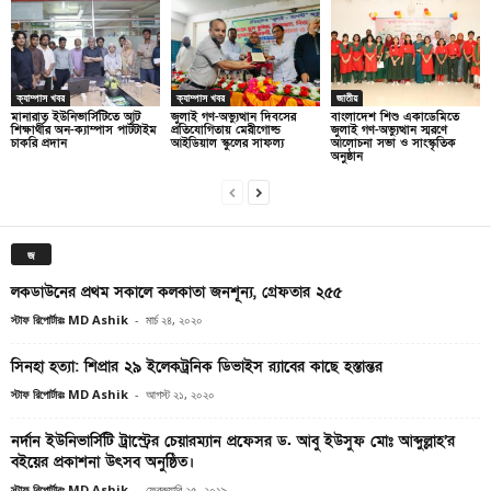
ক্যাম্পাস খবর
ক্যাম্পাস খবর
জাতীয়
মানারাত ইউনিভার্সিটিতে আট
জুলাই গণ-অভ্যুত্থান দিবসের
বাংলাদেশ শিশু একাডেমিতে
শিক্ষার্থীর অন-ক্যাম্পাস পার্টটাইম
প্রতিযোগিতায় মেরীগোল্ড
জুলাই গণ-অভ্যুত্থান স্মরণে
চাকরি প্রদান
আইডিয়াল স্কুলের সাফল্য
আলোচনা সভা ও সাংস্কৃতিক
অনুষ্ঠান
জ
লকডাউনের প্রথম সকালে কলকাতা জনশূন্য, গ্রেফতার ২৫৫
স্টাফ রিপোর্টারঃ MD Ashik
-
মার্চ ২৪, ২০২০
সিনহা হত্যা: শিপ্রার ২৯ ইলেকট্রনিক ডিভাইস র‌্যাবের কাছে হস্তান্তর
স্টাফ রিপোর্টারঃ MD Ashik
-
আগস্ট ২১, ২০২০
নর্দান ইউনিভার্সিটি ট্রাস্ট্রের চেয়ারম্যান প্রফেসর ড. আবু ইউসুফ মোঃ আব্দুল্লাহ’র
বইয়ের প্রকাশনা উৎসব অনুষ্ঠিত।
স্টাফ রিপোর্টারঃ MD Ashik
-
ফেব্রুয়ারি ২৫, ২০১৯