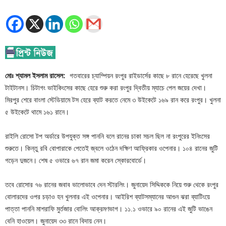
মোঃ শ্যামল ইসলাম রাসেল:
গতবারের চ্যাম্পিয়ন রংপুর রাইডার্সের কাছে ৮ রানে হেরেছে খুলনা
টাইটানস। চিটাগং ভাইকিংসের কাছে হেরে শুরু করা রংপুর দ্বিতীয় ম্যাচে পেল জয়ের দেখা।
মিরপুর শেরে বাংলা স্টেডিয়ামে টস হেরে ব্যাট করতে নেমে ৩ উইকেটে ১৬৯ রান করে রংপুর। খুলনা
৫ উইকেটে থামে ১৬১ রানে।
রাইলি রোসো টপ অর্ডারে উপযুক্ত সঙ্গ পাননি বলে রানের চাকা সচল ছিল না রংপুরের ইনিংসের
শুরুতে। কিন্তু রবি বোপারাকে পেতেই জ্বলে ওঠেন দক্ষিণ আফ্রিকার ওপেনার। ১০৪ রানের জুটি
গড়েন দুজনে। শেষ ৫ ওভারে ৬৭ রান জমা করেন স্কোরবোর্ডে।
তবে রোসোর ৭৬ রানের জবাব ভালোভাবে দেন স্টারলিং। জুনায়েদ সিদ্দিককে নিয়ে শুরু থেকে রংপুর
বোলারদের ওপর চড়াও হন খুলনার এই ওপেনার। আইরিশ ব্যাটসম্যানের আগুন ঝরা ব্যাটিংয়ে
পাত্তা পাননি মাশরাফি মুর্তজার বোলিং আক্রমণভাগ। ১১.১ ওভারে ৯০ রানের এই জুটি ভাঙেন
বেনি হাওয়েল। জুনায়েদ ৩৩ রানে বিদায় নেন।