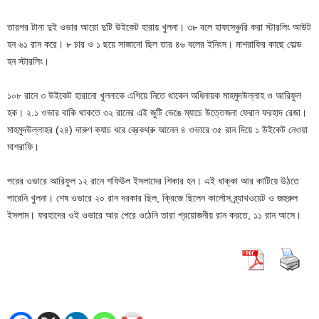
তারপর টানা দুই ওভার আরো দুটি উইকেট হারায় খুলনা। ৩৮ বলে হাফসেঞ্চুরি করা স্টারলিং আউট
হন ৬১ রান করে। ৮ চার ও ১ ছয়ে সাজানো ছিল তার ৪৬ বলের ইনিংস। মাশরাফির কাছে বোল্ড
হন স্টারলিং।
১০৮ রানে ৩ উইকেট হারানো খুলনাকে এগিয়ে নিতে থাকেন অধিনায়ক মাহমুদউল্লাহ ও আরিফুল
হক। ২.১ ওভার বাকি থাকতে ৩২ রানের এই জুটি ভেঙে ম্যাচে উত্তেজনা ফেরান ফরহাদ রেজা।
মাহমুদউল্লাহর (২৪) দারুণ ক্যাচ ধরে ব্রেকথ্রু আনেন ৪ ওভারে ৩৫ রান দিয়ে ১ উইকেট নেওয়া
মাশরাফি।
পরের ওভারে আরিফুল ১২ রানে শফিউল ইসলামের শিকার হন। এই ধাক্কা আর কাটিয়ে উঠতে
পারেনি খুলনা। শেষ ওভারে ২০ রান দরকার ছিল, ক্রিজে ছিলেন কার্লোস ব্র্যাথওয়েট ও জহুরুল
ইসলাম। ফরহাদের ওই ওভারে আর পেরে ওঠেনি তারা প্রয়োজনীয় রান করতে, ১১ রান আসে।