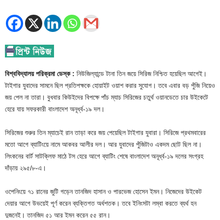
বিশ্ববিদ্যালয় পরিক্রমা ডেস্ক :
নিউজিল্যান্ডে টানা তিন জয়ে সিরিজ নিশ্চিত হয়েছিল আগেই।
টাইগার যুবাদের সামনে ছিল প্রতিপক্ষকে হোয়াইট ওয়াশ করার সুযোগ। তবে এবার বড় পুঁজি নিয়েও
জয় পেল না তারা। বুধবার কিউইদের বিপক্ষে পাঁচ ম্যাচ সিরিজের চতুর্থ ওয়ানডেতে চার উইকেটে
হেরে যায় সফরকারী বাংলাদেশ অনূর্ধ্ব-১৯ দল।
সিরিজের শুরুর তিন ম্যাচেই রান তাড়া করে জয় পেয়েছিল টাইগার যুবারা। সিরিজে প্রথমবারের
মতো আগে ব্যাটিংয়ে নামে আকবর আলীর দল। আর যুবাদের পুঁজিটাও একদম ছোট ছিল না।
লিংকনের বার্ট সাটক্লিফ মাঠে টস হেরে আগে ব্যাটিং শেষে বাংলাদেশ অনূর্ধ্ব-১৯ দলের সংগ্রহ
দাঁড়ায় ২৯৫/৮-এ।
ওপেনিংয়ে ৭১ রানের জুটি গড়েন তানজিদ হাসান ও পারভেজ হোসেন ইমন। নিজেদের উইকেট
দেয়ার আগে উভয়েই পূর্ণ করেন ব্যক্তিগত অর্ধশতক। তবে ইনিংসটা লম্বা করতে ব্যর্থ হন
দুজনেই। তানজিদ ৫১ আর ইমন করেন ৫৫ রান।