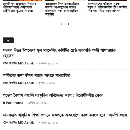
জুলাই গণ-অভ্যুত্থান দিবসের
বাংলাদেশ শিশু একাডেমিতে
বাংলাদেশের ভবিষ্যৎ সুরক্ষা:
প্রতিযোগিতায় মেরীগোল্ড
জুলাই গণ-অভ্যুত্থান স্মরণে
নতুন ও পরিবর্তনশীল যুগে জাতীয়
আইডিয়াল স্কুলের সাফল্য
আলোচনা সভা ও সাংস্কৃতিক
নিরাপত্তা নিয়ে নতুন ভাবনা”
অনুষ্ঠান
জ
মতলব উত্তর উপজেলা স্কুল ম্যানেজিং কমিটির শ্রেষ্ঠ সভাপতি গাজী শাখাওয়াত
হোসেন
স্টাফ রিপোর্টারঃ MD Ashik
-
নভেম্বর ২৮, ২০১৯
সাকিবের জন্য ভীষণ খারাপ লাগছে মাশরাফির
স্টাফ রিপোর্টারঃ MD Ashik
-
জুলাই ৬, ২০১৯
পহেলা বৈশাখ বাঙালি সংস্কৃতির অবিচ্ছেদ্য অংশ : বিরোধীদলীয় নেতা
B Porikroma
-
এপ্রিল ১৪, ২০২৩
মানসম্মত আধুনিক শিক্ষা প্রদানে সকলকে একযোগে কাজ করতে হবে : এমপি রুহুল
স্টাফ রিপোর্টারঃ MD Ashik
-
জানুয়ারি ২৫, ২০২০