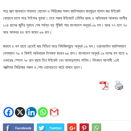
পরে অল্প ব্যবধানে শাহদাত হোসেন ও সিরিজের সফল ব্যাটসম্যান মাহমুদুল হাসান জয় উইকেট
খোয়ালে চাপে পড়ে টাইগার যুবারা। তবে পঞ্চম উইকেটে তৌহিদ হৃদয় ও অধিনায়ক আকবর আলীর
১০৪ রানের জুটির সুবাদে শেষ পর্যন্ত বড় পুঁজিই পায় বাংলাদেশ অনূর্ধ্ব-১৯ দল। হৃদয় ৭৭ বলে ৭৩
আর আকবর ৪৪ বলে করেন ৬৬ রান।
জবাবে ৫ বল হাতে রেখেই জয় নিশ্চিত করে নিউজিল্যান্ড অনূর্ধ্ব-১৯ দল। ওয়ানডাউন ব্যাটসম্যান
লেলম্যান ৭৬ ও কিউই অধিনায়ক টাশকফ করেন ৬৬ রান। বাংলাদেশ অনূর্ধ্ব-১৯ দলের বল হাতে ৯
ওভারের স্পেলে ৭৮ রান ব্যয়ে তিন উইকেট নেন আসাদুল্লাহ গালিব। লিংকনে আগামী ১৩ই
অক্টোবর সিরিজের পঞ্চম ও শেষ ওয়ানডেতে মাঠে নামবে দুদল।
Facebook
Twitter