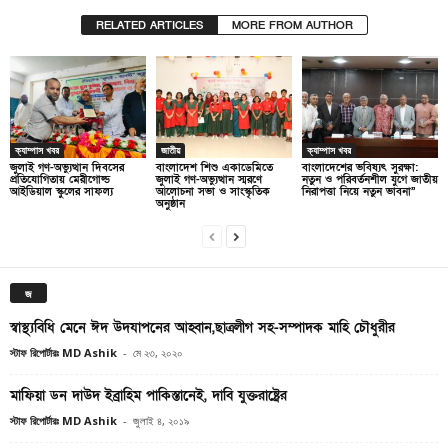
RELATED ARTICLES
MORE FROM AUTHOR
ক্যাম্পাস খবর
জাতীয়
ক্যাম্পাস খবর
জুলাই গণ-অভ্যুত্থান দিবসের
বাংলাদেশ শিশু একাডেমিতে
বাংলাদেশের ভবিষ্যৎ সুরক্ষা:
প্রতিযোগিতায় মেরীগোল্ড
জুলাই গণ-অভ্যুত্থান স্মরণে
নতুন ও পরিবর্তনশীল যুগে জাতীয়
আইডিয়াল স্কুলের সাফল্য
আলোচনা সভা ও সাংস্কৃতিক
নিরাপত্তা নিয়ে নতুন ভাবনা”
অনুষ্ঠান
জ
স্বাস্থ্যবিধি মেনে ঈদ উদযাপনের আহ্বান,ছাত্রলীগ সহ-সম্পাদক মাহি চৌধুরীর
স্টাফ রিপোর্টারঃ MD Ashik
-
মে ২৩, ২০২০
মাফিয়া ডন দাউদ ইব্রাহিম পাকিস্তানেই, দাবি যুক্তরাষ্ট্রের
স্টাফ রিপোর্টারঃ MD Ashik
-
জুলাই ৪, ২০১৯