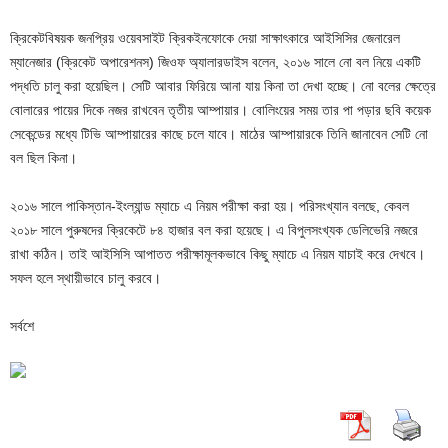
ক্রিকেটবিষয়ক জনপ্রিয় ওয়েবসাইট ক্রিকইনফোকে দেয়া সাক্ষাৎকারে আইসিসির জেনারেল
ম্যানেজার (ক্রিকেট অপারেশনস) জিওফ অ্যালারডাইস বলেন, ২০১৬ সালে নো বল নিয়ে একটি
পদ্ধতি চালু করা হয়েছিল। সেটি আবার ফিরিয়ে আনা যায় কিনা তা দেখা হচ্ছে। নো বলের ক্ষেত্রে
বোলারের পায়ের দিকে নজর রাখবেন তৃতীয় আম্পায়ার। বোলিংয়ের সময় তার পা পড়ার ছবি কয়েক
সেকেন্ডের মধ্যে টিভি আম্পায়ারের কাছে চলে যাবে। মাঠের আম্পায়ারকে তিনি জানাবেন সেটি নো
বল ছিল কিনা।
২০১৬ সালে পাকিস্তান-ইংল্যান্ড ম্যাচে এ নিয়ম পরীক্ষা করা হয়। পরিসংখ্যান বলছে, কেবল
২০১৮ সালে পুরুষদের ক্রিকেটে ৮৪ হাজার বল করা হয়েছে। এ বিপুলসংখ্যক ডেলিভেরি নজরে
রাখা কঠিন। তাই আইসিসি আপাতত পরীক্ষামূলকভাবে কিছু ম্যাচে এ নিয়ম যাচাই করে দেখবে।
সফল হলে স্থায়ীভাবে চালু করবে।
সর্বশে