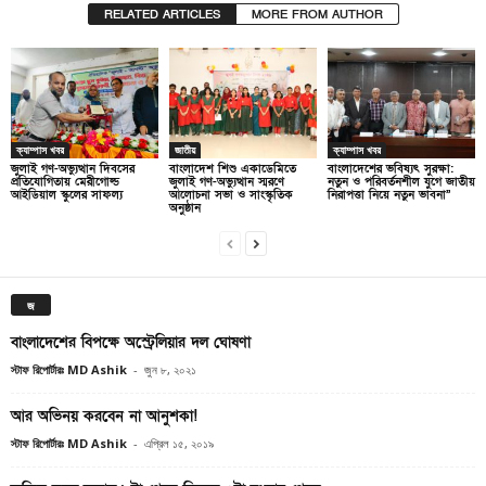
RELATED ARTICLES
MORE FROM AUTHOR
ক্যাম্পাস খবর
জাতীয়
ক্যাম্পাস খবর
জুলাই গণ-অভ্যুত্থান দিবসের
বাংলাদেশ শিশু একাডেমিতে
বাংলাদেশের ভবিষ্যৎ সুরক্ষা:
প্রতিযোগিতায় মেরীগোল্ড
জুলাই গণ-অভ্যুত্থান স্মরণে
নতুন ও পরিবর্তনশীল যুগে জাতীয়
আইডিয়াল স্কুলের সাফল্য
আলোচনা সভা ও সাংস্কৃতিক
নিরাপত্তা নিয়ে নতুন ভাবনা”
অনুষ্ঠান
জ
বাংলাদেশের বিপক্ষে অস্ট্রেলিয়ার দল ঘোষণা
স্টাফ রিপোর্টারঃ MD Ashik
-
জুন ৮, ২০২১
আর অভিনয় করবেন না আনুশকা!
স্টাফ রিপোর্টারঃ MD Ashik
-
এপ্রিল ১৫, ২০১৯