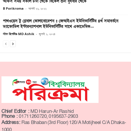
অফিস সময় সকাল ৮টা থেকে বিকেল ৩টা বুধবার থেকে
B Porikroma
-
আগস্ট ২২, ২০২২
পাথওয়েস টু গ্লেবাল কোলাবোরেশন ঃ জেআইএস ইউনিভার্সিটির ৪র্থ সমাবর্তনে
ড্যাফোডিল ইন্টারন্যাশনাল ইউনিভার্সিটির সাথে একাডেমিক...
স্টাফ রিপোর্টারঃ MD Ashik
-
জুলাই ১, ২০২৪
Chief Editor :
MD Harun-Ar Rashid
Phone :
01711260720, 0195637-2903
Address:
Ras Bhaban (3rd Floor) 120/A Motijheel C/A Dhaka-
1000