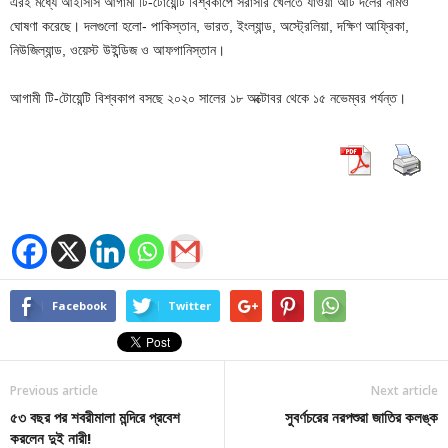
এরই মধ্যে আইসিসি আগামী টি-টোয়েন্টি বিশ্বকাপে সরাসরি খেলতে যাওয়া আট দলের নামও
ঘোষণা করেছে। দলগুলো হলো- পাকিস্তান, ভারত, ইংল্যান্ড, অস্ট্রেলিয়া, দক্ষিণ আফ্রিকা,
নিউজিল্যান্ড, ওয়েস্ট উইন্ডিজ ও আফগানিস্তান।
আগামী টি-টোয়েন্টি বিশ্বকাপ বসছে ২০২০ সালের ১৮ অক্টোবর থেকে ১৫ নভেম্বর পর্যন্ত।
Facebook
Twitter
Previous article
Next article
৫৩ বছর পর শবরীমালা মন্দিরে প্রবেশ
সুবর্ণচরের নরপশুরা জাতির কলঙ্ক
করলেন দুই নারী!