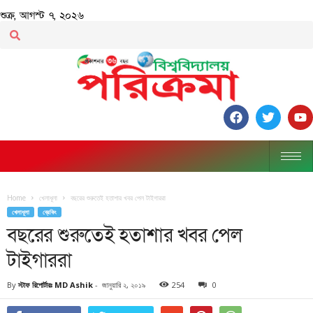
শুক্র, আগস্ট ৭, ২০২৬
Home
খেলাধূলা
বছরের শুরুতেই হতাশার খবর পেল টাইগাররা
খেলাধূলা
ব্রেকিং
বছরের শুরুতেই হতাশার খবর পেল
টাইগাররা
By
স্টাফ রিপোর্টারঃ MD Ashik
-
জানুয়ারি ২, ২০১৯
254
0