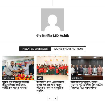
স্টাফ রিপোর্টারঃ MD Ashik
RELATED ARTICLES
MORE FROM AUTHOR
ক্যাম্পাস খবর
জাতীয়
ক্যাম্পাস খবর
জুলাই গণ-অভ্যুত্থান দিবসের
বাংলাদেশ শিশু একাডেমিতে
বাংলাদেশের ভবিষ্যৎ সুরক্ষা:
প্রতিযোগিতায় মেরীগোল্ড
জুলাই গণ-অভ্যুত্থান স্মরণে
নতুন ও পরিবর্তনশীল যুগে জাতীয়
আইডিয়াল স্কুলের সাফল্য
আলোচনা সভা ও সাংস্কৃতিক
নিরাপত্তা নিয়ে নতুন ভাবনা”
অনুষ্ঠান