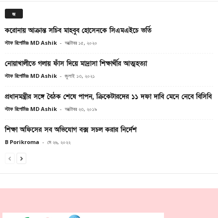
জ
করোনায় আক্রান্ত সচিব মাহবুব হোসেনকে সিএমএইচে ভর্তি
স্টাফ রিপোর্টারঃ MD Ashik
-
অক্টোবর ১৫, ২০২০
নোয়াখালীতে গলায় ফাঁস দিয়ে মাদ্রাসা শিক্ষার্থীর আত্মহত্যা
স্টাফ রিপোর্টারঃ MD Ashik
-
জুলাই ১৩, ২০২১
প্রধানমন্ত্রীর সঙ্গে বৈঠক শেষে পাপন, ক্রিকেটারদের ১১ দফা দাবি মেনে নেবে বিসিবি
স্টাফ রিপোর্টারঃ MD Ashik
-
অক্টোবর ২৩, ২০১৯
শিক্ষা অফিসের সব অভিযোগ বক্স সচল করার নির্দেশ
B Porikroma
-
মে ২৬, ২০২২