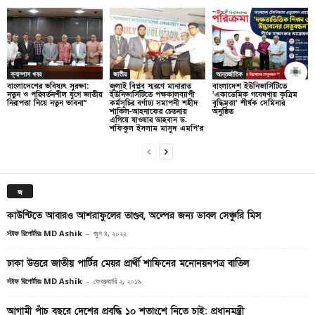
ক্যাম্পাস খবর
জাতীয়
আন্তর্জাতিক
বাংলাদেশের ভবিষ্যৎ সুরক্ষা:
জুলাই বিপ্লব স্মরণে মানারাত
বাংলাদেশ ইউনিভার্সিটিতে
নতুন ও পরিবর্তনশীল যুগে জাতীয়
ইউনিভার্সিটিতে পক্ষকালব্যাপী
‘একাডেমিক গবেষণায় কৃত্রিম
নিরাপত্তা নিয়ে নতুন ভাবনা”
কর্মসূচির বর্ণাঢ্য সমাপনী শহীদ
বুদ্ধিমত্তা’ শীর্ষক সেমিনার
শাকিল-আহনাফের চেতনায়
অনুষ্ঠিত
এগিয়ে যাওয়ার আহবান ড.
শফিকুল ইসলাম মাসুদ এমপি’র
জ
কাউন্টিতে আবারও আশরাফুলের তাণ্ডব, অল্পের জন্য ডাবল সেঞ্চুরি মিস
স্টাফ রিপোর্টারঃ MD Ashik
-
জুন ৪, ২০২২
ঢাকা উত্তরে জাতীয় পার্টির মেয়র প্রার্থী শাফিনের মনোনয়নপত্র বাতিল
স্টাফ রিপোর্টারঃ MD Ashik
-
ফেব্রুয়ারি ২, ২০১৯
আগামী পাঁচ বছরে দেশের প্রবৃদ্ধি ১০ শতাংশে নিতে চাই: প্রধানমন্ত্রী