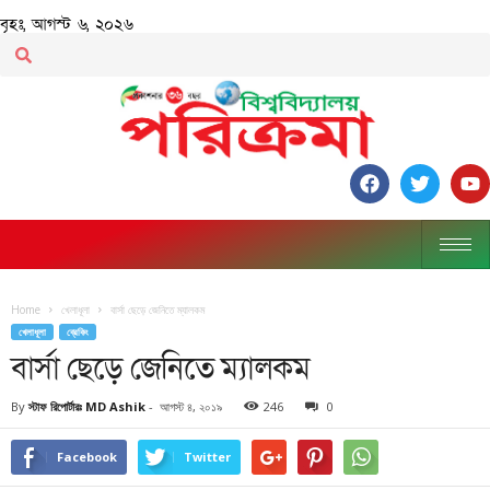
বৃহঃ, আগস্ট ৬, ২০২৬
Home
খেলাধূলা
বার্সা ছেড়ে জেনিতে ম্যালকম
খেলাধূলা
ব্রেকিং
বার্সা ছেড়ে জেনিতে ম্যালকম
By
স্টাফ রিপোর্টারঃ MD Ashik
-
আগস্ট ৪, ২০১৯
246
0
Facebook
Twitter