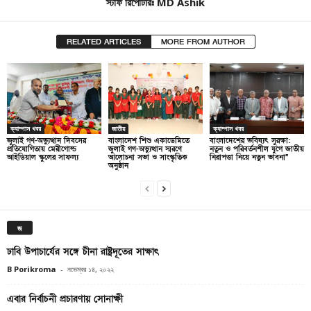
স্টাফ রিপোর্টারঃ MD Ashik
RELATED ARTICLES
MORE FROM AUTHOR
ক্যাম্পাস খবর
জাতীয়
ক্যাম্পাস খবর
জুলাই গণ-অভ্যুত্থান দিবসের
বাংলাদেশ শিশু একাডেমিতে
বাংলাদেশের ভবিষ্যৎ সুরক্ষা:
প্রতিযোগিতায় মেরীগোল্ড
জুলাই গণ-অভ্যুত্থান স্মরণে
নতুন ও পরিবর্তনশীল যুগে জাতীয়
আইডিয়াল স্কুলের সাফল্য
আলোচনা সভা ও সাংস্কৃতিক
নিরাপত্তা নিয়ে নতুন ভাবনা”
অনুষ্ঠান
জ
ঢাবি উপাচার্যের সঙ্গে চীনা রাষ্ট্রদূতের সাক্ষাৎ
B Porikroma
-
নভেম্বর ১৪, ২০২২
এবার নির্বাচনী প্রচারণায় সোনাক্ষী