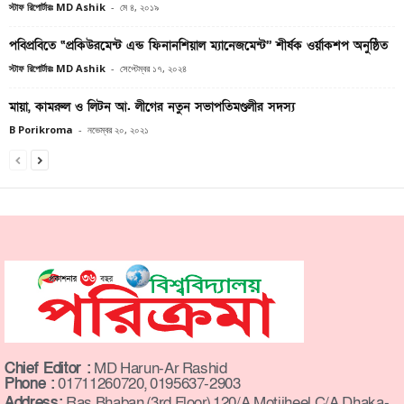
স্টাফ রিপোর্টারঃ MD Ashik
-
মে ৪, ২০১৯
পবিপ্রবিতে “প্রকিউরমেন্ট এন্ড ফিনানশিয়াল ম্যানেজমেন্ট’’ শীর্ষক ওর্য়াকশপ অনুষ্ঠিত
স্টাফ রিপোর্টারঃ MD Ashik
-
সেপ্টেম্বর ১৭, ২০২৪
মায়া, কামরুল ও লিটন আ. লীগের নতুন সভাপতিমণ্ডলীর সদস্য
B Porikroma
-
নভেম্বর ২০, ২০২১
Chief Editor :
MD Harun-Ar Rashid
Phone :
01711260720, 0195637-2903
Address:
Ras Bhaban (3rd Floor) 120/A Motijheel C/A Dhaka-