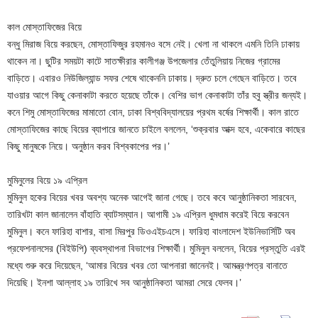
কাল মোস্তাফিজের বিয়ে
বন্ধু মিরাজ বিয়ে করছেন, মোস্তাফিজুর রহমানও বসে নেই। খেলা না থাকলে এমনি তিনি ঢাকায়
থাকেন না। ছুটির সময়টা কাটে সাতক্ষীরার কালীগঞ্জ উপজেলার তেঁতুলিয়ায় নিজের গ্রামের
বাড়িতে। এবারও নিউজিল্যান্ড সফর শেষে থাকেননি ঢাকায়। দ্রুত চলে গেছেন বাড়িতে। তবে
যাওয়ার আগে কিছু কেনাকাটা করতে হয়েছে তাঁকে। বেশির ভাগ কেনাকাটা তাঁর হবু স্ত্রীর জন্যই।
কনে শিমু মোস্তাফিজের মামাতো বোন, ঢাকা বিশ্ববিদ্যালয়ের প্রথম বর্ষের শিক্ষার্থী। কাল রাতে
মোস্তাফিজের কাছে বিয়ের ব্যাপারে জানতে চাইলে বললেন, ‘শুক্রবার আক্দ হবে, একেবারে কাছের
কিছু মানুষকে নিয়ে। অনুষ্ঠান করব বিশ্বকাপের পর।’
মুমিনুলের বিয়ে ১৯ এপ্রিল
মুমিনুল হকের বিয়ের খবর অবশ্য অনেক আগেই জানা গেছে। তবে কবে আনুষ্ঠানিকতা সারবেন,
তারিখটা কাল জানালেন বাঁহাতি ব্যাটসম্যান। আগামী ১৯ এপ্রিল ধুমধাম করেই বিয়ে করবেন
মুমিনুল। কনে ফারিহা বাশার, বাসা মিরপুর ডিওএইচএসে। ফারিহা বাংলাদেশ ইউনিভার্সিটি অব
প্রফেশনালসের (বিইউপি) ব্যবস্থাপনা বিভাগের শিক্ষার্থী। মুমিনুল বললেন, বিয়ের প্রস্তুতি এরই
মধ্যে শুরু করে দিয়েছেন, ‘আমার বিয়ের খবর তো আপনারা জানেনই। আমন্ত্রণপত্র বানাতে
দিয়েছি। ইনশা আল্লাহ ১৯ তারিখে সব আনুষ্ঠানিকতা আমরা সেরে ফেলব।’