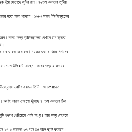
্কে ছুঁয়ে ফেলেছে জুটির রান। ৪৬তম ওভারের তৃতীয়
বারের মতো হলো শতরান। ১৯৮৭ সালে নিউজিল্যান্ডের
তিনি। দলের অন্য ব্যাটসম্যানরা যেখানে রান তুলতে
রে।
 করে চার ও ছয় মেরেছেন। ৪২তম ওভারে জিমি নিশামের
লে ৫৪ রানে উইকেটে আছেন। জয়ের জন্য ৫ ওভারে
রেসুস্থে ব্যাটিং করছেন তিনি। অন্যপ্রান্তে
। অর্থাৎ ভারত দেড়শো ছুঁয়েছে ৪০তম ওভারের ঠিক
ুটি পঞ্চাশ পেরিয়েছে এরই মধ্যে। তার জন্য লেগেছে
লে ২৭ ও জাদেজা ৩৭ বলে ৪৫ রানে ব্যাট করছেন।