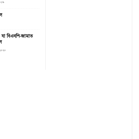
২০১৯
ডল
% যা বিএনপি-জামাত
ল
 ২০২০