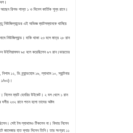
৭ বল।
ছেন রিশভ পান্ত ১ ও দিনেশ কার্তিক শূন্য রানে।
নিউজিল্যান্ডের এই অভিজ্ঞ ব্যাটসম্যানকে থামিয়ে
নামে নিউজিল্যান্ড। বাকি থাকা ২৩ বলে মাত্র ২৮ রান
ক কেন উইলিয়ামসন ৯৫ বলে করেছিলেন ৬৭ রান।ভারতের
ম ১২, ডি গ্র্যান্ডহোম ১৬, ল্যাথাম ১০, স্যান্টনার
াল ১/৬৩)।
র। নিলেন ম্যাট হেনরির উইকেট। ২ বল খেলে ১ রান
ের দলীয় ২৩২ রানে পতন হলো তাদের অষ্টম
 ছিলেন। সেই টম ল্যাথামও টিকলেন না। বিদায় নিলেন
ে জাদেজার হাত ক্যাচ দিলেন তিনি। তার সংগ্রহ ১১