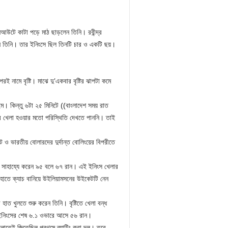
নআউটে কাটা পড়ে মাঠ ছাড়লেন তিনি। রবীন্দ্র
ন তিনি। তার ইনিংসে ছিল তিনটি চার ও একটি ছয়।
 নামে বৃষ্টি। মাঝে দু’একবার বৃষ্টির ঝাপটা কমে
ইম। কিন্তু ৬টা ২৫ মিনিটে ((বাংলাদেশ সময় রাত
 করে খেলা হওয়ার মতো পরিস্থিতি দেখতে পাননি। তাই
 ও ভারতীয় বোলারদের দুর্দান্ত বোলিংয়ের বিপরীতে
রের সাহায্যে করেন ৯৫ বলে ৬৭ রান। এই ইনিংস খেলার
ার হাতে ক্যাচ বানিয়ে উইলিয়ামসনের উইকেটটি নেন
 খুলতে শুরু করেন তিনি। বৃষ্টিতে খেলা বন্ধ
 ইনিংসের শেষ ৬.১ ওভারে আসে ৫৬ রান।
বগুলোতেই জিতেছিল প্রথমে ব্যাটিং করা দল। তবে