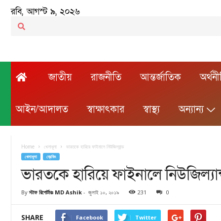
রবি, আগস্ট ৯, ২০২৬
জাতীয়
রাজনীতি
আন্তর্জাতিক
অর্থন
আইন/আদালত
স্বাক্ষাৎকার
স্বাস্থ্য
অন্যান্য
Home
খেলাধূলা
ভারতকে হারিয়ে ফাইনালে নিউজিল্যান্ড
খেলাধূলা
ব্রেকিং
ভারতকে হারিয়ে ফাইনালে নিউজিল্যান
By
স্টাফ রিপোর্টারঃ MD Ashik
-
জুলাই ১০, ২০১৯
231
0
SHARE
Facebook
Twitter