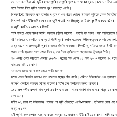
৫২ বলে এসেছিল এই জুটির হাফসেঞ্চুরি। সেঞ্চুরি পূরণ হলো আরও দ্রুত। ৯৭ বলে তিন অঙ
বলে সিঙ্গেল নিয়ে জুটির শতরান পূরণ করেছেন ধোনি।
বিশ্বকাপের ইতিহাসে রান তাড়ায় সপ্তম বা এর পরের কোনো উইকেট জুটিতে কেবল দ্বিতীয়
বিপক্ষেই অষ্টম উইকেটে ১১৭ রানের জুটি গড়েছিলেন জিম্বাবুয়ের ইয়ান বুচার্ট ও ডেভ হটন।
মারমুখী ব্যাটিংয়ে জাদেজার ফিফটি
আট নম্বরে নেমে দারুণ ব্যাটিং করছেন রবীন্দ্র জাদেজা। বাহারি সব শটের পসরা সাজিয়েছেন 
খাবি খেয়েছেন, সেখানে তার ব্যাটে উল্টো সুর। চড়াও হয়েছেন নিউজিল্যান্ডের বোলারদের ওপ
মাত্র ৩৯ বলে হাফসেঞ্চুরি পূরণ করেছেন বাঁহাতি জাদেজা। ফিফটি তুলে নিতে সমান তিনটি
পঞ্চম বলটি স্কয়ার লেগে ঠেলে দিয়ে ২ রান নিয়ে ব্যক্তিগত মাইলফলক ছুঁয়েছেন তিনি।
৪৫ ওভার শেষে ভারতের স্কোর ১৮৮/৬। মহেন্দ্র সিং ধোনি ৫৫ বলে ২৯ ও জাদেজা ৪৩ ব
ভারতের চাই ৫২ রান।
ভারতকে জয়ের আশা দেখাচ্ছেন ধোনি-জাদেজা
দলের এমন বিপর্যয়ে আগেও হাল ধরেছেন মহেন্দ্র সিং ধোনি। এদিনও উইকেটের এক প্রান্তে ধী
মারমুখী মেজাজে আছেন রবীন্দ্র জাদেজা। তিনি রান বাড়াচ্ছেন দ্রুত গতিতে।
১৯৫ বলে দলীয় একশো রান পূরণ হয়েছিল ভারতের। পরের পঞ্চাশ রান এসেছে মাত্র ৫৫ বলে
শেষ বলে।
দলীয় ৯২ রানে ষষ্ঠ উইকেটের পতনের পর জুটি বেঁধেছেন ধোনি-জাদেজা। ইনিংসের সেরা এই জ
মাত্র ৫২ বল।
এই প্রতিবেদন লেখার সময়, ভারতের সংগ্রহ ৪১ ওভারে ৬ উইকেটে ১৫৯ রান। ধোনি ৪৯ ব