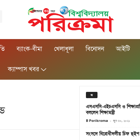
ীতি
ব্যাংক-বীমা
খেলাধূলা
বিনোদন
আইটি
ক্যাম্পাস খবর
জ
এসএসসি-এইচএসসি ও শিক্ষাপ্রত
্ড
বললেন শিক্ষামন্ত্রী
B Porikroma
-
জুন ৩০, ২০২১
সংসদে বিরোধীদলীয় চিফ হুইপ র