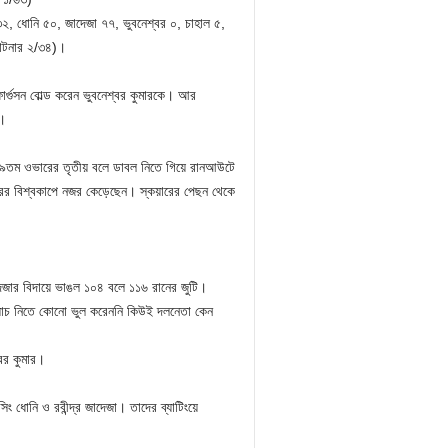
৩২, ধোনি ৫০, জাদেজা ৭৭, ভুবনেশ্বর ০, চাহাল ৫,
যান্টনার ২/৩৪)।
ুসন বোল্ড করেন ভুবনেশ্বর কুমারকে। আর
ম।
তু ৪৯তম ওভারের তৃতীয় বলে ডাবল নিতে গিয়ে রানআউটে
বারের বিশ্বকাপে নজর কেড়েছেন। স্কয়ারের পেছন থেকে
াদেজার বিদায়ে ভাঙল ১০৪ বলে ১১৬ রানের জুটি।
ক্যাচ নিতে কোনো ভুল করেননি কিউই দলনেতা কেন
বর কুমার।
ং ধোনি ও রবীন্দ্র জাদেজা। তাদের ব্যাটিংয়ে