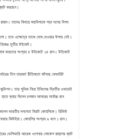
ব্যাট করছেন।
 রাহুল। তাদের বিদায়ে মহাবিপাকে পড়া দলের বিপদ
 হলো। তবে এক্ষেত্রে তাকে দোষ দেওয়ার উপায় নেই।
েন নিজের তৃতীয় উইকেট।
শেষে ভারতের সংগ্রহ ৪ উইকেটে ২৪ রান। উইকেটে
র্ডারের তিন তারকা! রীতিমতো কাঁপছে ফেভারিট
্ডিশন। তার সুবিধা নিয়ে ইনিংসের দ্বিতীয় ওভারেই
হাতে ক্যাচ দিলেন চলমান আসরের সর্বোচ্চ রান
ঁদে ফেলেন ভারতীয় দলনেতা বিরাট কোহলিকে। রিভিউ
রে ফেরায় কিউইরা। কোহলির সংগ্রহ ৬ বলে ১ রান।
ইরের ডেলিভারি আরেক ওপেনার লোকেশ রাহুলের ব্যাট