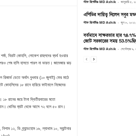
স্টাফ রিপোর্টারঃ MD Ashik
-
জানুয়ারি ৫, 
এপিডির দায়িত্ব নিলেন সবুর মন্
স্টাফ রিপোর্টারঃ MD Ashik
-
জুন ৮, ২০২২
বর্তমানে সাক্ষরতার হার ৭৪.৭
জোট সরকারের সময় 53.5%ছি
স্টাফ রিপোর্টারঃ MD Ashik
-
সেপ্টেম্বর ৯,
মা, বিরাট কোহলি, লোকেশ রাহুলদের ব্যর্থ হওয়ার
 তারপরও শেষ হাসি হাসতে পারল না ভারত। জাদেজার ঝড়
ল রিজার্ভ ডেতে অর্থাৎ বুধবার (১০ জুলাই) ফের মাঠে
বিরাট কোহলিদের ১৮ রানে হারিয়ে ফাইনালে নিজেদের
। ১৮ রানের জয়ে টানা দ্বিতীয়বারের মতো
 রান। ধোনির ব্যাট থেকে আসে ৭২ বলে ৫০ রান।
ম ১২, ডি গ্র্যান্ডহোম ১৬, ল্যাথাম ১০, স্যান্টনার
ল ১/৬৩)