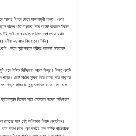
 দলকে আবার বিপদে ফেলে সাজঘরমুখী পান্ত। এবার
াটসম্যান রানের গতি বাড়াতে গিয়ে আউট হয়েছেন মিচেল
িড উইকেটে সে ক্যাচ লুফে নিতে বেগ পেতে হয়নি
া। দলীয় ৯২ রানে বিদায় নেন তিনি।
নি। নতুন ব্যাটসম্যান রবীন্দ্র জাদেজা উইকেটে
জুটি গড়ে ইঙ্গিত দিচ্ছিলেন ভালো কিছুর। কিন্তু একটি
 পান্ত। ছোট মাঠের সুবিধা নিয়ে রানের গতি বাড়াতে
ধরা পড়েন কলিন ডি গ্র্যান্ডহোমের হাতে। ৫৬ বলে
ব্যাটসম্যান হিসেবে মাঠে নেমেছেন সাবেক অধিনায়ক
কেশ রাহুলের সঙ্গে নেই অধিনায়ক বিরাট কোহলিও।
ে দারুণ চাপে পড়া দলটির হাল হার্দিক পান্ডিয়াকে
১ ওভারে (১০৫ বলে) এসেছে দলের হাফসেঞ্চুরি।