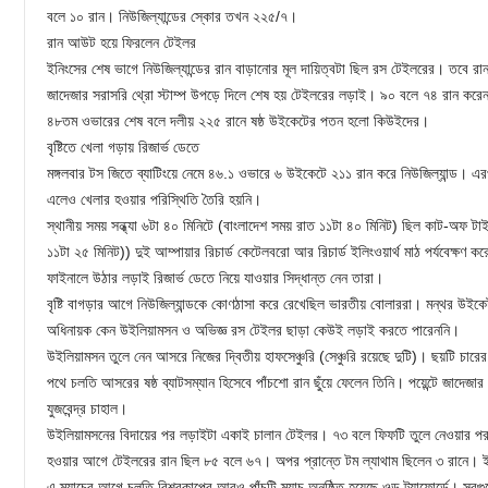
বলে ১০ রান। নিউজিল্যান্ডের স্কোর তখন ২২৫/৭।
রান আউট হয়ে ফিরলেন টেইলর
ইনিংসের শেষ ভাগে নিউজিল্যান্ডের রান বাড়ানোর মূল দায়িত্বটা ছিল রস টেইলরের। তবে রা
জাদেজার সরাসরি থ্রো স্টাম্প উপড়ে দিলে শেষ হয় টেইলরের লড়াই। ৯০ বলে ৭৪ রান করে
৪৮তম ওভারের শেষ বলে দলীয় ২২৫ রানে ষষ্ঠ উইকেটের পতন হলো কিউইদের।
বৃষ্টিতে খেলা গড়ায় রিজার্ভ ডেতে
মঙ্গলবার টস জিতে ব্যাটিংয়ে নেমে ৪৬.১ ওভারে ৬ উইকেটে ২১১ রান করে নিউজিল্যান্ড। এরপরই
এলেও খেলার হওয়ার পরিস্থিতি তৈরি হয়নি।
স্থানীয় সময় সন্ধ্যা ৬টা ৪০ মিনিটে (বাংলাদেশ সময় রাত ১১টা ৪০ মিনিট) ছিল কাট-অফ টা
১১টা ২৫ মিনিট)) দুই আম্পায়ার রিচার্ড কেটেলবরো আর রিচার্ড ইলিংওয়ার্থ মাঠ পর্যবেক্ষণ
ফাইনালে উঠার লড়াই রিজার্ভ ডেতে নিয়ে যাওয়ার সিদ্ধান্ত নেন তারা।
বৃষ্টি বাগড়ার আগে নিউজিল্যান্ডকে কোণঠাসা করে রেখেছিল ভারতীয় বোলাররা। মন্থর উইকেট
অধিনায়ক কেন উইলিয়ামসন ও অভিজ্ঞ রস টেইলর ছাড়া কেউই লড়াই করতে পারেননি।
উইলিয়ামসন তুলে নেন আসরে নিজের দ্বিতীয় হাফসেঞ্চুরি (সেঞ্চুরি রয়েছে দুটি)। ছয়টি চা
পথে চলতি আসরের ষষ্ঠ ব্যাটসম্যান হিসেবে পাঁচশো রান ছুঁয়ে ফেলেন তিনি। পয়েন্টে জাদেজ
যুজবেন্দ্র চাহাল।
উইলিয়ামসনের বিদায়ের পর লড়াইটা একাই চালান টেইলর। ৭৩ বলে ফিফটি তুলে নেওয়ার পর হাত
হওয়ার আগে টেইলরের রান ছিল ৮৫ বলে ৬৭। অপর প্রান্তে টম ল্যাথাম ছিলেন ৩ রানে।
এ ম্যাচের আগে চলতি বিশ্বকাপের আরও পাঁচটি ম্যাচ অনুষ্ঠিত হয়েছে ওল্ড ট্র্যাফোর্ডে। স