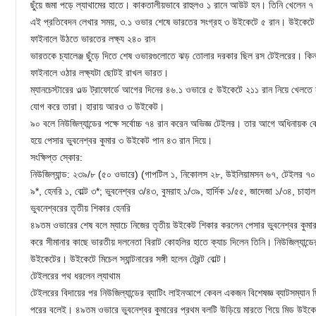
ছুঁয়ে জমা পড়ে ল্যাথামের হাতে। কাকতালীয়ভাবে রাহুলও ১ রানে আউট হন। তিনি খেলেন 
এই প্রতিবেদন লেখার সময়, ৩.১ ওভার শেষে ভারতের সংগ্রহ ৩ উইকেটে ৫ রান। উইকেটে আ
ফাইনালে উঠতে ভারতের লক্ষ্য ২৪০ রান
ভারতকে চ্যালেঞ্জ ছুঁড়ে দিতে শেষ ওভারগুলোতে ঝড় তোলার দরকার ছিল রস টেইলরের। কিন্তু 
ফাইনালে ওঠার লক্ষ্যটা ছোটই রাখল ভারত।
ম্যানচেস্টারের ওল্ড ট্রাফোর্ডে আগের দিনের ৪৬.১ ওভারে ৫ উইকেটে ২১১ রান নিয়ে খেলতে 
যোগ করে তারা। হারায় আরও ৩ উইকেট।
৯০ বলে নিউজিল্যান্ডের পক্ষে সর্বোচ্চ ৭৪ রান করেন অভিজ্ঞ টেইলর। তার আগে অধিনায়
হয়ে পেসার ভুবনেশ্বর কুমার ৩ উইকেট পান ৪৩ রান দিয়ে।
সংক্ষিপ্ত স্কোর:
নিউজিল্যান্ড: ২৩৯/৮ (৫০ ওভারে) (গাপটিল ১, নিকোলস ২৮, উইলিয়ামসন ৬৭, টেইলর ৭০, নিশা
৯*, হেনরি ১, বোল্ট ৩*; ভুবনেশ্বর ৩/৪৩, বুমরাহ ১/৩৯, হার্দিক ১/৫৫, জাদেজা ১/৩৪, চাহ
ভুবনেশ্বরের তৃতীয় শিকার হেনরি
৪৯তম ওভারের শেষ বলে ম্যাচে নিজের তৃতীয় উইকেট শিকার করলেন পেসার ভুবনেশ্বর কুমা
করে সীমানার কাছে ভারতীয় দলনেতা বিরাট কোহলির হাতে ক্যাচ দিলেন তিনি। নিউজিল্যান্ড
উইকেটের। উইকেটে মিচেল স্যান্টনারের সঙ্গী হলেন ট্রেন্ট বোল্ট।
টেইলরের পথ ধরলেন ল্যাথাম
টেইলরের বিদায়ের পর নিউজিল্যান্ডের ব্যাটিং লাইনআপে কেবল একজন বিশেষজ্ঞ ব্যাটসম্যান
পরের বলেই। ৪৯তম ওভারে ভুবনেশ্বর কুমারের প্রথম বলটি উড়িয়ে মারতে গিয়ে মিড উইকেট