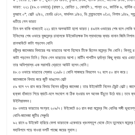
ভারত: ২২১ (৪৯.৩ ওভারে) (রাহুল ১, রোহিত ১, কোহলি ১, পান্ত ৩২, কার্তিক ৬, হার্দিক 
বুমরাহ ০*; বোল্ট ২/৪২, হেনরি ৩/৩৭, ফার্গুসন ১/৪৩, ডি গ্র্যান্ডহোম ০/১৩, নিশাম ১/৪৯, স্
গুটিয়ে গেল ভারত
তিন বল বাকি থাকতেই ২২১ রানে অলআউট হলো ভারত। ৪৯তম ওভারের শেষ বলে লোকি ফার্গ
ইনিংসের শেষ ওভারে যুজবেন্দ্র চাহালকে উইকেটরক্ষক টম ল্যাথামের ক্যাচ বানান জিমি নিশা
রানআউটে কাটা পড়লেন ধোনি
রবীন্দ্র জাদেজার বিদায়ের পর ভারতের আশা হিসেবে টিকে ছিলেন মহেন্দ্র সিং ধোনি। কিন্
কাটা পড়লেন তিনি। নিভে গেল ভারতের আশা। মার্টিন গাপটিল দুর্দান্ত কিছু ক্যাচ ধরে এ
তার অবিশ্বাস্য এক সরাসরি থ্রোতে আউট হলেন ধোনি।
৪৮.৩ ওভারে ভারতের স্কোর ২১৬/৮। ধোনি সাজঘরে ফিরলেন ৭২ বলে ৫০ রান করে।
জাদেজাকে বিদায় করে জুটি ভাঙলেন বোল্ট
৫৯ বলে ৭৭ রান করে বিদায় নিলেন রবীন্দ্র জাদেজা। তার উইকেটটি নিলেন ট্রেন্ট বোল্ট। জ
ছক্কা হাঁকাতে গিয়ে ব্যাটে-বলে সংযোগ না ঠিক হওয়ায় বল অনেক উঁচুতে উঠে যায়। তবে 
উইলিয়ামসন।
৪৮ ওভারে ভারতের সংগ্রহ ২০৯/৭। উইকেটে ৪৩ রান করা মহেন্দ্র সিং ধোনির সঙ্গী ভুবনেশ্
ধোনি-জাদেজা জুটির সেঞ্চুরি
৯২ রানে ৬ উইকেট হারিয়ে ফেলা ভারতকে একেবারে ধ্বংসস্তূপ থেকে টেনে তুলেছেন মহেন্দ্র সি
মহাবিপদে পড়ে যাওয়া দলটি পাচ্ছে জয়ের সুবাস।