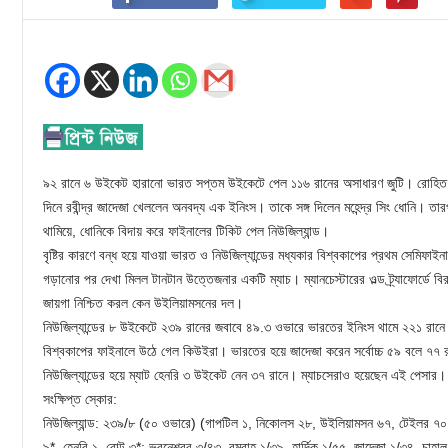
৯২ রানে ৬ উইকেট হারানো ভারত সপ্তম উইকেটে পেল ১১৬ রানের অসাধারণ জুটি। রোহিত শর্
দিনে রবীন্দ্র জাদেজা খেললেন অনবদ্য এক ইনিংস। তাকে সঙ্গ দিলেন মহেন্দ্র সিং ধোনি।
থামিয়ে, ধোনিকে বিদায় করে ফাইনালের টিকিট পেল নিউজিল্যান্ড।
বৃষ্টির কারণে বন্ধ হয়ে যাওয়া ভারত ও নিউজিল্যান্ডের মধ্যকার বিশ্বকাপের প্রথম সেমিফাইনা
গড়ানোর পর দেখা মিলল টানটান উত্তেজনার একটি ম্যাচ। ম্যানচেস্টারের ওল্ড ট্র্যাফোর্ডে 
জায়গা নিশ্চিত করল কেন উইলিয়ামসনের দল।
নিউজিল্যান্ডের ৮ উইকেটে ২৩৯ রানের জবাবে ৪৯.৩ ওভারে ভারতের ইনিংস থামে ২২১ রানে
বিশ্বকাপের ফাইনালে উঠে গেল কিউইরা। ভারতের হয়ে জাদেজা করেন সর্বোচ্চ ৫৯ বলে ৭৭
নিউজিল্যান্ডের হয়ে ম্যাট হেনরি ৩ উইকেট নেন ৩৭ রানে। ম্যাচসেরাও হয়েছেন এই পেসার।
সংক্ষিপ্ত স্কোর:
নিউজিল্যান্ড: ২৩৯/৮ (৫০ ওভারে) (গাপটিল ১, নিকোলস ২৮, উইলিয়ামসন ৬৭, টেইলর ৭০, নিশা
৯*, হেনরি ১, বোল্ট ৩*; ভুবনেশ্বর ৩/৪৩, বুমরাহ ১/৩৯, হার্দিক ১/৫৫, জাদেজা ১/৩৪, চাহা