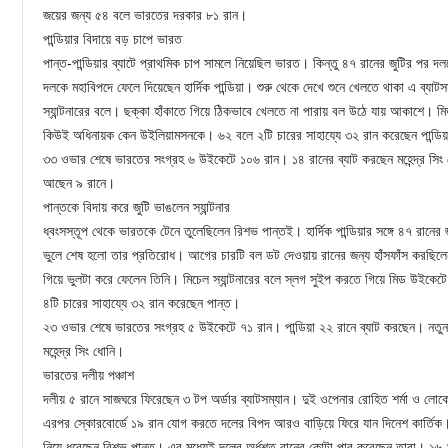
জয়ের জন্য ৫৪ বলে ভারতের দরকার ৮১ রান।
পান্ডিয়ার বিদায়ে বড় চাপে ভারত
পান্ত-পান্ডিয়ার ব্যাটে প্রাথমিক চাপ সামলে নিয়েছিল ভারত। কিন্তু ৪৭ রানের জুটির পর
দলকে মহাবিপদে ফেলে দিয়েছেন হার্দিক পান্ডিয়া। শুরু থেকে দেখে শুনে খেলতে থাকা এ ব্য
স্যান্টনারের বলে। ছক্কা হাঁকাতে গিয়ে ঠিকভাবে খেলতে না পারায় বল উঠে যায় আকাশে। ম
কিউই অধিনায়ক কেন উইলিয়ামসনকে। ৬২ বলে ২টি চারের সাহায্যে ৩২ রান করেছেন পান্ডিয়
৩৩ ওভার শেষে ভারতের সংগ্রহ ৬ উইকেটে ১০৬ রান। ১৪ রানের ব্যাট করছেন মহেন্দ্র সিং ধো
আছেন ৯ রানে।
পান্তকে বিদায় করে জুটি ভাঙলেন স্যান্টনার
ধ্বংসস্তূপ থেকে ভারতকে টেনে তুলেছিলেন রিশভ পান্তই। হার্দিক পান্ডিয়ার সঙ্গে ৪৭ রানের 
ভুলে শেষ হলো তার প্রতিরোধ। আগের চারটি বল ডট দেওয়ায় রানের জন্য হাঁসফাঁস করছিলেন
গিয়ে ভুলটা করে ফেলেন তিনি। মিচেল স্যান্টনারের বলে স্লগ সুইপ করতে গিয়ে মিড উইকেটে 
৪টি চারের সাহায্যে ৩২ রান করেছেন পান্ত।
২৩ ওভার শেষে ভারতের সংগ্রহ ৫ উইকেটে ৭১ রান। পান্ডিয়া ২২ রানে ব্যাট করছেন। নতুন 
মহেন্দ্র সিং ধোনি।
ভারতের দলীয় পঞ্চাশ
দলীয় ৫ রানে সাজঘরে ফিরেছেন ৩ টপ অর্ডার ব্যাটসম্যান। দুই ওপেনার রোহিত শর্মা ও লো
এরপর স্কোরবোর্ডে ১৯ রান যোগ করতে দলের বিপদ আরও বাড়িয়ে ফিরে যান দিনেশ কার্তিক। তব
নিয়ে ধরেছেন রিশভ পান্ত। এর মধ্যেই দলের অর্ধশত রানের কোটা পার করেছেন তারা। ১৬.