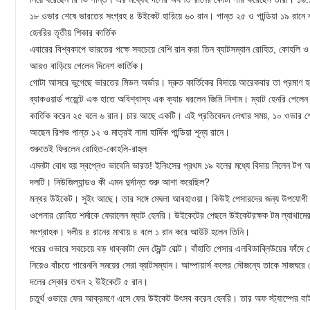
১৮ ওভার শেষে ভারতের সংগ্রহ ৪ উইকেট হারিয়ে ৬০ রান। পান্ত ২৫ ও পান্ডিয়া ১৯ রানে 
হেনরির তৃতীয় শিকার কার্তিক
এবারের বিশ্বকাপে ভারতের পক্ষে সবচেয়ে বেশি রান করা তিন ব্যাটসম্যান রোহিত, কোহলি ও
আরও বাড়িয়ে গেলেন দিনেশ কার্তিক।
গোটা আসরে ভুগেছে ভারতের মিডল অর্ডার। দ্রুত কার্তিকের বিদায়ে আরেকবার তা প্রমাণ
ব্যাকওয়ার্ড পয়েন্টে এক হাতে অবিশ্বাস্য এক ক্যাচ ধরলেন জিমি নিশাম। ম্যাট হেনরি পেল
কার্তিক করেন ২৫ বলে ৬ রান। চার আছে একটি। এই প্রতিবেদন লেখার সময়, ১০ ওভার 
আছেন রিশভ পান্ত ১২ ও মাত্রই নামা হার্দিক পান্ডিয়া শূন্য রানে।
শুরুতেই ফিরলেন রোহিত-কোহলি-রাহুল
এমনটা বোধ হয় স্বপ্নেও ভাবেনি ভারত! ইনিংসের প্রথম ১৯ বলের মধ্যে বিদায় নিলেন টপ অ
দলটি। নিউজিল্যান্ডও কী এমন দুর্দান্ত শুরু আশা করেছিল?
মন্থর উইকেট। সুইং আছে। তার সঙ্গে মেঘলা আবহাওয়া। কিউই পেসারদের জন্য উপযোগী কন
ওপেনার রোহিত শর্মাকে ফেরালেন ম্যাট হেনরি। উইকেটের পেছনে উইকেটরক্ষক টম ল্যাথামের 
সংগ্রাহক। দলীয় ৪ রানের মাথায় ৪ বলে ১ রান করে আউট হলেন তিনি।
পরের ওভারে সবচেয়ে বড় ধাক্কাটা দেন ট্রেন্ট বোল্ট। বাঁহাতি পেসার এলবিডাব্লিউয়ের ফা
নিয়েও বাঁচতে পারেননি সময়ের সেরা ব্যাটসম্যান। আম্পায়ার্স কলের সৌজন্যে তাকে সাজঘ
দলের স্কোর তখন ২ উইকেটে ৫ রান।
চতুর্থ ওভারে ফের আক্রমণে এসে ফের উইকেট উৎসব করেন হেনরি। তার অফ স্ট্যাম্পের বা