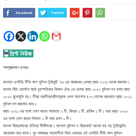
Facebook
Twitter
শামসুজ্জামান ডলারঃ
মতলবে এলইডি টিভি কাপ ফুটবল টূর্নামেন্ট ‘১৯ এর আজকের খেলায় ব্যাচ ২০২১ দলের জয়লাভ।
মতলব হিউ হোস্টেল মাঠে বৃহস্পতিবার বিকাল ৩টর ১ম খেলায় ব্যাচ ২০২১ ফুটবল দল বনাম ব্যাচ
২০২০ মুখোমুখি হয়। তীব্র প্রতীদ্বন্ধীতামূলক খেলা অবশেষে ৪-৩ গোলের ব্যবধানে ব্যাচ ২০২১
ফুটবল দল জয়লাভ করে।
ব্যাচ ২০২১ এর পক্ষে গোল করেন শাহাদাত ২ টি, জিহাদ ১ টি, রাকিব ১ টি। আর ব্যাচ ২০২০
এর পক্ষে গোল করেন সিফাত ২ টি আর রতন ১ টি।
মতলব ক্রিড়াঙ্গনের ঐতিহ্য দীর্ঘদিনের। মতলবে ফুটবল ও ক্রিকেটে অনেক বড় বড় টুর্নামেন্টের
আয়োজন হয়ে থাকে। যুব সমাজের সহযোগীতা নিয়ে এবারের এই এলইডি টিভি কাপ ফুটবল