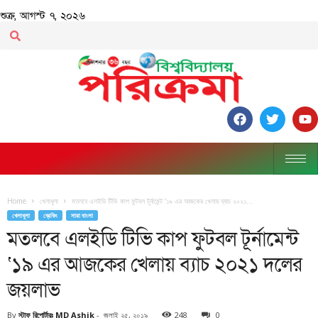
শুক্র, আগস্ট ৭, ২০২৬
Home
খেলাধূলা
মতলবে এলইডি টিভি কাপ ফুটবল টূর্নামেন্ট ‘১৯ এর আজকের খেলায় ব্যাচ ২০২১...
খেলাধূলা
ব্রেকিং
সারা বাংলা
মতলবে এলইডি টিভি কাপ ফুটবল টূর্নামেন্ট
‘১৯ এর আজকের খেলায় ব্যাচ ২০২১ দলের
জয়লাভ
By
স্টাফ রিপোর্টারঃ MD Ashik
-
জুলাই ২৫, ২০১৯
248
0