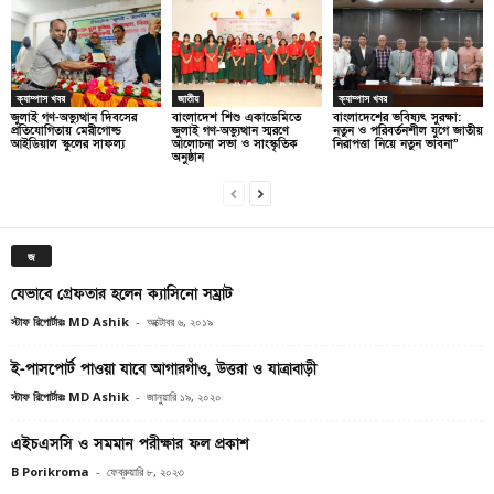
ক্যাম্পাস খবর
জাতীয়
ক্যাম্পাস খবর
জুলাই গণ-অভ্যুত্থান দিবসের
বাংলাদেশ শিশু একাডেমিতে
বাংলাদেশের ভবিষ্যৎ সুরক্ষা:
প্রতিযোগিতায় মেরীগোল্ড
জুলাই গণ-অভ্যুত্থান স্মরণে
নতুন ও পরিবর্তনশীল যুগে জাতীয়
আইডিয়াল স্কুলের সাফল্য
আলোচনা সভা ও সাংস্কৃতিক
নিরাপত্তা নিয়ে নতুন ভাবনা”
অনুষ্ঠান
জ
যেভাবে গ্রেফতার হলেন ক্যাসিনো সম্রাট
স্টাফ রিপোর্টারঃ MD Ashik
-
অক্টোবর ৬, ২০১৯
ই-পাসপোর্ট পাওয়া যাবে আগারগাঁও, উত্তরা ও যাত্রাবাড়ী
স্টাফ রিপোর্টারঃ MD Ashik
-
জানুয়ারি ১৯, ২০২০
এইচএসসি ও সমমান পরীক্ষার ফল প্রকাশ
B Porikroma
-
ফেব্রুয়ারি ৮, ২০২৩