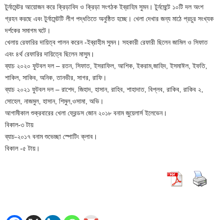
টুর্নামেন্টর আয়োজন করে ক্রিড়াবিদ ও ক্রিড়া সংগঠক ইব্রাহিম সুমন। টুর্নমেন্টে ১০টি দল অংশ
গ্রহন করছে এবং টুর্নামেন্টটি লীগ পদ্ধতিতে অনুষ্ঠিত হচ্ছে। খেলা দেখার জন্য মাঠে প্রচুর সংখ্যক
দর্শকের সমাগম ঘটে।
খেলায় রেফারির দায়িত্ব পালন করেন -ইব্রাহীম সুমন। সহকারী রেফারী ছিলেন জামিল ও সিফাত
এবং ৪র্থ রেফারির দায়িত্বে ছিলেন মাসুম।
ব্যাচ ২০২০ ফুটবল দল – রতন, সিফাত, ইসরাফিল, আশিক, ইকরাম,জাহিদ, ইসমাঈল, ইফতি,
শাকিল, সাকিব, অনিক, তানভীর, সাগর, রাফি।
ব্যাচ ২০২১ ফুটবল দল – রাশেদ, জিহাদ, হাসান, রাহিব, শাহাদাত, বিপ্লব, রাকিব, রাকিব ২,
সোহেল, নাজমুল, হাসান, শিমুল,ওসামা, অভি।
আগামীকাল শুক্রবারের খেলা ফ্রেন্ডস জোন ২০১৮ বনাম জুয়েলার্স ইলেভেন।
বিকাল-৩ টায়
ব্যাচ-২০১৭ বনাম শুভেচ্ছা স্পোটিং ক্লাব।
বিকাল -৫ টায়।