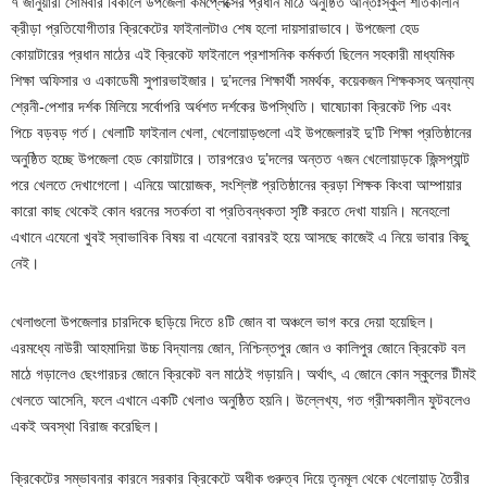
৭ জানুয়ারী সোমবার বিকালে উপজেলা কমপ্লেক্সের প্রধান মাঠে অনুষ্ঠিত আন্তঃস্কুল শীতকালীন
ক্রীড়া প্রতিযোগীতার ক্রিকেটের ফাইনালটাও শেষ হলো দায়সারাভাবে। উপজেলা হেড
কোয়াটারের প্রধান মাঠের এই ক্রিকেট ফাইনালে প্রশাসনিক কর্মকর্তা ছিলেন সহকারী মাধ্যমিক
শিক্ষা অফিসার ও একাডেমী সুপারভাইজার। দু’দলের শিক্ষার্থী সমর্থক, কয়েকজন শিক্ষকসহ অন্যান্য
শ্রেনী-পেশার দর্শক মিলিয়ে সর্বোপরি অর্ধশত দর্শকের উপস্থিতি। ঘাষেঢাকা ক্রিকেট পিচ এবং
পিচে বড়বড় গর্ত। খেলাটি ফাইনাল খেলা, খেলোয়াড়গুলো এই উপজেলারই দু’টি শিক্ষা প্রতিষ্ঠানের
অনুষ্ঠিত হচ্ছে উপজেলা হেড কোয়াটারে। তারপরেও দু’দলের অন্তত ৭জন খেলোয়াড়কে জিন্সপ্যান্ট
পরে খেলতে দেখাগেলো। এনিয়ে আয়োজক, সংশ্লিষ্ট প্রতিষ্ঠানের ক্রড়া শিক্ষক কিংবা আম্পায়ার
কারো কাছ থেকেই কোন ধরনের সতর্কতা বা প্রতিবন্ধকতা সৃষ্টি করতে দেখা যায়নি। মনেহলো
এখানে এযেনো খুবই স্বাভাবিক বিষয় বা এযেনো বরাবরই হয়ে আসছে কাজেই এ নিয়ে ভাবার কিছু
নেই।
খেলাগুলো উপজেলার চারদিকে ছড়িয়ে দিতে ৪টি জোন বা অঞ্চলে ভাগ করে দেয়া হয়েছিল।
এরমধ্যে নাউরী আহমাদিয়া উচ্চ বিদ্যালয় জোন, নিশ্চিন্তপুর জোন ও কালিপুর জোনে ক্রিকেট বল
মাঠে গড়ালেও ছেংগারচর জোনে ক্রিকেট বল মাঠেই গড়ায়নি। অর্থাৎ, এ জোনে কোন স্কুলের টীমই
খেলতে আসেনি, ফলে এখানে একটি খেলাও অনুষ্ঠিত হয়নি। উল্লেখ্য, গত গ্রীস্মকালীন ফুটবলেও
একই অবস্থা বিরাজ করেছিল।
ক্রিকেটের সম্ভাবনার কারনে সরকার ক্রিকেটে অধীক গুরুত্ব দিয়ে তৃনমূল থেকে খেলোয়াড় তৈরীর