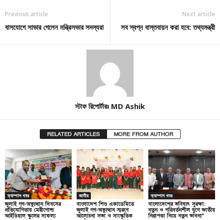
Previous article
Next article
বাসযোগে সাভার গেলেন মন্ত্রিসভার সদস্যরা
সব স্বপ্ন বাস্তবায়ন করা হবে: তথ্যমন্ত্রী
স্টাফ রিপোর্টারঃ MD Ashik
RELATED ARTICLES
MORE FROM AUTHOR
ক্যাম্পাস খবর
জাতীয়
ক্যাম্পাস খবর
জুলাই গণ-অভ্যুত্থান দিবসের
বাংলাদেশ শিশু একাডেমিতে
বাংলাদেশের ভবিষ্যৎ সুরক্ষা:
প্রতিযোগিতায় মেরীগোল্ড
জুলাই গণ-অভ্যুত্থান স্মরণে
নতুন ও পরিবর্তনশীল যুগে জাতীয়
আইডিয়াল স্কুলের সাফল্য
আলোচনা সভা ও সাংস্কৃতিক
নিরাপত্তা নিয়ে নতুন ভাবনা”