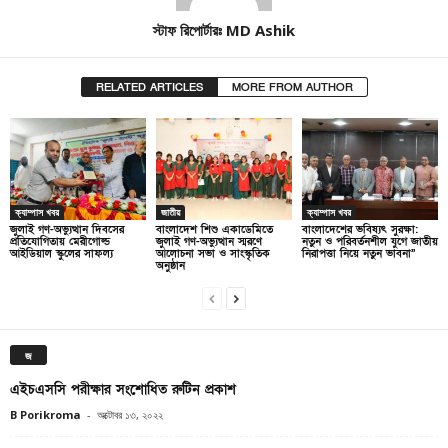
স্টাফ রিপোর্টারঃ MD Ashik
RELATED ARTICLES
MORE FROM AUTHOR
ক্যাম্পাস খবর
জাতীয়
ক্যাম্পাস খবর
জুলাই গণ-অভ্যুত্থান দিবসের
বাংলাদেশ শিশু একাডেমিতে
বাংলাদেশের ভবিষ্যৎ সুরক্ষা:
প্রতিযোগিতায় মেরীগোল্ড
জুলাই গণ-অভ্যুত্থান স্মরণে
নতুন ও পরিবর্তনশীল যুগে জাতীয়
আইডিয়াল স্কুলের সাফল্য
আলোচনা সভা ও সাংস্কৃতিক
নিরাপত্তা নিয়ে নতুন ভাবনা”
অনুষ্ঠান
জ
এইচএসসি পরীক্ষার সংশোধিত রুটিন প্রকাশ
B Porikroma
-
অক্টোবর ১৩, ২০২২