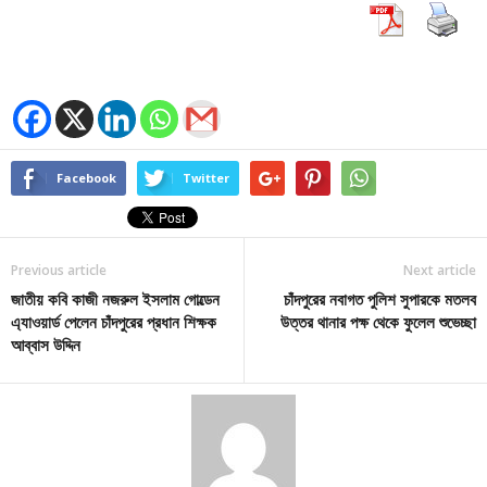
Facebook
Twitter
Previous article
Next article
জাতীয় কবি কাজী নজরুল ইসলাম গোল্ডেন
চাঁদপুরের নবাগত পুলিশ সুপারকে মতলব
এ্যাওয়ার্ড পেলেন চাঁদপুরের প্রধান শিক্ষক
উত্তর থানার পক্ষ থেকে ফুলেল শুভেচ্ছা
আব্বাস উদ্দিন