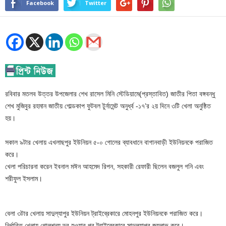
Facebook
Twitter
রবিবার মতলব উত্তর উপজেলার শেখ রাসেল মিনি স্টেডিয়ামে(প্রস্তাবিত) জাতীর পিতা বঙ্গবন্ধু
শেখ মুজিবুর রহমান জাতীয় গোল্ডকাপ ফুটবল টুর্নামেন্ট অনুর্ধ্ব -১৭’র ২য় দিনে ৩টি খেলা অনুষ্ঠিত
হয়।
সকাল ৯টার খেলায় এখলাছপুর ইউনিয়ন ৫-০ গোলের ব্যাবধানে বাগানবাড়ী ইউনিয়নকে পরাজিত
করে।
খেলা পরিচারনা করেন ইবনাল মঈন আহমেদ রিপন, সহকারী রেফারী ছিলেন বজলুল গনি এবং
শরীফুল ইসলাম।
বেলা ৩টার খেলায় সাদুল্যাপুর ইউনিয়ন ট্রাইব্রেকারে মোহনপুর ইউনিয়নকে পরাজিত করে।
নির্ধারিত খেলায় গোলশূন্য ড্র হওয়ার পর ট্রাইব্রেকারে সাদুল্যাপুর জয়লাভ করে।