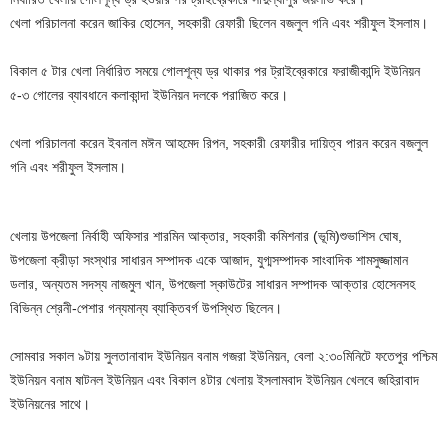
খেলা পরিচালনা করেন জাকির হোসেন, সহকারী রেফারী ছিলেন বজলুল গনি এবং শরীফুল ইসলাম।
বিকাল ৫ টার খেলা নির্ধারিত সময়ে গোলশূন্য ড্র থাকার পর ট্রাইব্রেকারে ফরাজীকান্দি ইউনিয়ন
৫-৩ গোলের ব্যাবধানে কলাকান্দা ইউনিয়ন দলকে পরাজিত করে।
খেলা পরিচালনা করেন ইবনাল মঈন আহমেদ রিপন, সহকারী রেফারীর দায়িত্ব পারন করেন বজলুল
গনি এবং শরীফুল ইসলাম।
খেলায় উপজেলা নির্বাহী অফিসার শারমিন আক্তার, সহকারী কমিশনার (ভূমি)শুভাশিস ঘোষ,
উপজেলা ক্রীড়া সংস্থার সাধারন সম্পাদক একে আজাদ, যুগ্মসম্পাদক সাংবাদিক শামসুজ্জামান
ডলার, অন্যতম সদস্য নাজমুল খান, উপজেলা স্কাউটের সাধারন সম্পাদক আক্তার হোসেনসহ
বিভিন্ন শ্রেনী-পেশার গন্যমান্য ব্যাক্তিবর্গ উপস্থিত ছিলেন।
সোমবার সকাল ৯টায় সুলতানাবাদ ইউনিয়ন বনাম গজরা ইউনিয়ন, বেলা ২:৩০মিনিটে ফতেপুর পশ্চিম
ইউনিয়ন বনাম ষাটনল ইউনিয়ন এবং বিকাল ৪টার খেলায় ইসলামবাদ ইউনিয়ন খেলবে জহিরাবাদ
ইউনিয়নের সাথে।