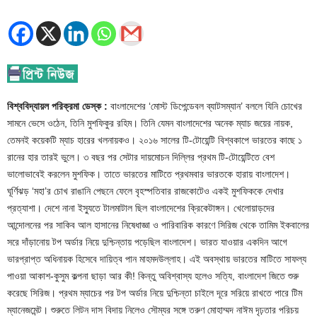
বিশ্ববিদ্যায়ল পরিক্রমা ডেস্ক :
বাংলাদেশের ‘মোস্ট ডিপেন্ডেবল ব্যাটসম্যান’ বললে যিনি চোখের
সামনে ভেসে ওঠেন, তিনি মুশফিকুর রহিম। তিনি যেমন বাংলাদেশের অনেক ম্যাচ জয়ের নায়ক,
তেমনই কয়েকটি ম্যাচ হারের খলনায়কও। ২০১৬ সালের টি-টোয়েন্টি বিশ্বকাপে ভারতের কাছে ১
রানের হার তারই ভুলে। ৩ বছর পর সেটার দায়মোচন দিল্লির প্রথম টি-টোয়েন্টিতে বেশ
ভালোভাবেই করলেন মুশফিক। তাতে ভারতের মাটিতে প্রথমবার ভারতকে হারায় বাংলাদেশ।
ঘূর্ণিঝড় ‘মহা’র চোখ রাঙানি পেছনে ফেলে বৃহস্পতিবার রাজকোটেও একই মুশফিককে দেখার
প্রত্যাশা। দেশে নানা ইস্যুতে টালমাটাল ছিল বাংলাদেশের ক্রিকেটাঙ্গন। খেলোয়াড়দের
আন্দোলনের পর সাকিব আল হাসানের নিষেধাজ্ঞা ও পারিবারিক কারণে সিরিজ থেকে তামিম ইকবালের
সরে দাঁড়ানোয় টপ অর্ডার নিয়ে দুশ্চিন্তায় পড়েছিল বাংলাদেশ। ভারত যাওয়ার একদিন আগে
ভারপ্রাপ্ত অধিনায়ক হিসেবে দায়িত্ব পান মাহমদউল্লাহ। এই অবস্থায় ভারতের মাটিতে সাফল্য
পাওয়া আকাশ-কুসুম কল্পনা ছাড়া আর কী! কিন্তু অবিশ্বাস্য হলেও সত্যি, বাংলাদেশ জিতে শুরু
করেছে সিরিজ। প্রথম ম্যাচের পর টপ অর্ডার নিয়ে দুশ্চিন্তা চাইলে দূরে সরিয়ে রাখতে পারে টিম
ম্যানেজমেন্ট। শুরুতে লিটন দাস বিদায় নিলেও সৌম্যর সঙ্গে তরুণ মোহাম্মদ নাঈম দৃঢ়তার পরিচয়