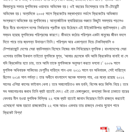
জিম্বাবুয়ে সফরে মুশফিকের ওয়ানডে অভিষেক হয়। ওই বছরের ডিসেম্বরে তার টি-টোয়েন্টি
অভিষেক হয়। অন্যদিকে ২০০৫ সালে ক্রিকেটের মক্কাখ্যাত লর্ডসে ক্রিকেটের অভিজাত
সংস্করণে অভিষেক হয় মুশফিকের। আন্তর্জাতিক ক্যারিয়ারের শুরুতে কিছুটা সমস্যায় পড়লেও
ধীরে ধীরে বাংলাদেশ দলের নির্ভরতার প্রতীক হয়ে উঠেছেন এই উইকেটকিপার ব্যাটসম্যান। এটা
সম্ভব হয়েছে মুশফিকের পরিশ্রমের কারণে। কীভাবে কঠোর পরিশ্রম একটা মানুষের জীবন বদলে
দিতে পারে তার জ্বলন্ত উদাহরণ তিনি। পরিশ্রম আর একাগ্রতা দিয়ে টেকনিক্যালি ও
টেম্পারামেন্টে দেশের সেরা ব্যাটসম্যান হিসেবে নিজের নাম লিখিয়েছেন মুশফিক। বাংলাদেশের সেরা
ওপেনার তামিম ইকবাল তাইতো মুশফিকে মুগ্ধ, ‘আমার ছেলেকে যদি আমি ক্রিকেটার বানাই বা সে
যদি ক্রিকেটার হতে চায়, তবে আমি তাকে মুশফিককে অনুসরণ করতে বলবো।’ ২০০৯ সালে
মুশফিক অধিনায়ক সাকিবের ডেপুটির দায়িত্ব পান এবং ২০১১ সালে হন অধিনায়ক, সেই দায়িত্বে
ছিলেন ২০১৪ সাল পর্যন্ত। তার অধীনে বাংলাদেশ অনেক সাফল্য পায়, এর মধ্যে রয়েছে ২০১২
সালের এশিয়া কাপের ফাইনাল খেলা। তবে সমালোচিতও কম হননি, বিশেষ করে কিপিং নিয়ে। তবে
সব সমালোচনার জবাব তিনি ব্যাট হাতেই দেন। এই তো বেঙ্গালুরুতে, কলম্বো কিংবা ঢাকাতে হারের
বেদনায় নীল হওয়া মুশফিক দিল্লির ২২ গজে ব্যাট হাতেই জানান দিয়েছেন তিনি রাজত্ব করতেই
এসেছেন! আজ হয়তো রাজকোটের ২২ গজে আরও একবার তার রাজত্ব দেখার সুযোগ পাবে
ক্রিকেট বিশ্ব!