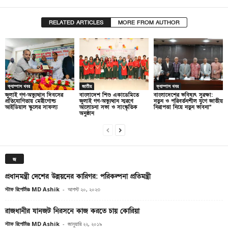
RELATED ARTICLES
MORE FROM AUTHOR
ক্যাম্পাস খবর
জাতীয়
ক্যাম্পাস খবর
জুলাই গণ-অভ্যুত্থান দিবসের
বাংলাদেশ শিশু একাডেমিতে
বাংলাদেশের ভবিষ্যৎ সুরক্ষা:
প্রতিযোগিতায় মেরীগোল্ড
জুলাই গণ-অভ্যুত্থান স্মরণে
নতুন ও পরিবর্তনশীল যুগে জাতীয়
আইডিয়াল স্কুলের সাফল্য
আলোচনা সভা ও সাংস্কৃতিক
নিরাপত্তা নিয়ে নতুন ভাবনা”
অনুষ্ঠান
জ
প্রধানমন্ত্রী দেশের উন্নয়নের কারিগর: পরিকল্পনা প্রতিমন্ত্রী
স্টাফ রিপোর্টারঃ MD Ashik
-
আগস্ট ২০, ২০২৩
রাজধানীর যানজট নিরসনে কাজ করতে চায় কোরিয়া
স্টাফ রিপোর্টারঃ MD Ashik
-
জানুয়ারি ২২, ২০১৯