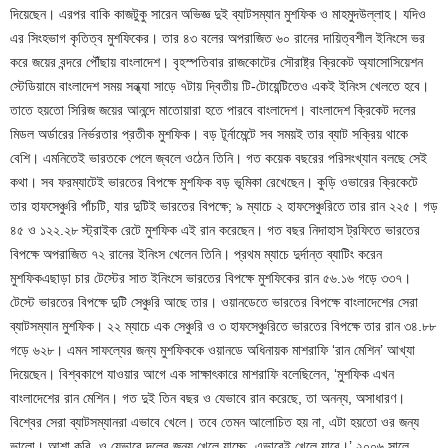
দিয়েছেন। এরপর বাকি কাজটুকু সারেন অভিজ্ঞ দুই ব্যাটসম্যান মুশফিক ও মাহমুদউল্লাহ। যদিও
এর সিংহভাগ কৃতিত্ব মুশফিকের। তার ৪৩ বলের অপরাজিত ৬০ রানের দায়িত্বশীল ইনিংসে ভর
করে জয়ের বন্দরে পৌঁছায় বাংলাদেশ। বৃহস্পতিবার রাজকোটের সৌরাষ্ট্র ক্রিকেট অ্যাসোসিয়েশন
স্টেডিয়ামে বাংলাদেশ সময় সন্ধ্যা সাড়ে ৭টায় দ্বিতীয় টি-টোয়েন্টিতেও একই ইনিংস খেলতে হবে।
তাতে হয়তো সিরিজ জয়ের আনন্দে মাতোয়ারা হতে পারবে বাংলাদেশ। বাংলাদেশ ক্রিকেট দলের
মিডল অর্ডারের নির্ভরতার প্রতীক মুশফিক। বড় টূর্নামেন্টে সব সময়ই তার ব্যাট সক্রিয় থাকে
বেশি। এমনিতেই ভারতকে পেলে জ্বলে ওঠেন তিনি। গত কয়েক বছরের পরিসংখ্যান বলছে সেই
কথা। সব ফরম্যাটেই ভারতের বিপক্ষে মুশফিক বড় ভূমিকা রেখেছেন। কুড়ি ওভারের ক্রিকেটে
তার হাফসেঞ্চুরি পাঁচটি, যার দুটিই ভারতের বিপক্ষে; ৯ ম্যাচে ২ হাফসেঞ্চুরিতে তার রান ২২৫। গড়
৪৫ ও ১২২.২৮ স্ট্রাইক রেটে মুশফিক এই রান করেছেন। গত বছর নিদাহাস ট্রফিতে ভারতের
বিপক্ষে অপরাজিত ৭২ রানের ইনিংস খেলেন তিনি। প্রথম ম্যাচে দুর্দান্ত ব্যাটিং করেন
মুশফিকএছাড়া চার টেস্টের সাত ইনিংসে ভারতের বিপক্ষে মুশফিকের রান ৫৬.১৬ গড়ে ৩৩৭।
টেস্টে ভারতের বিপক্ষে দুটি সেঞ্চুরি আছে তার। ওয়ানডেতে ভারতের বিপক্ষে বাংলাদেশের সেরা
ব্যাটসম্যান মুশফিক। ২২ ম্যাচে এক সেঞ্চুরি ও ৩ হাফসেঞ্চুরিতে ভারতের বিপক্ষে তার রান ৩৪.৮৮
গড়ে ৬২৮। এমন সাফল্যের জন্য মুশফিককে ওয়ানডে অধিনায়ক মাশরাফি ‘রান মেশিন’ আখ্যা
দিয়েছেন। বিশ্বকাপে যাওয়ার আগে এক সাক্ষাৎকারে মাশরাফি বলেছিলেন, ‘মুশফিক এখন
বাংলাদেশের রান মেশিন। গত দুই তিন বছর ও যেভাবে রান করেছে, তা অনন্য, অসাধারণ।
বিশ্বের সেরা ব্যাটসম্যানরা এভাবে খেলে। তবে তেমন আলোচিত হয় না, এটা হয়তো ওর জন্য
ভালো। আশা করি, ও যেভাবে দলের জন্য খেলে যাচ্ছে, এভাবেই খেলে যাবে।’ ২০০৬ সালে