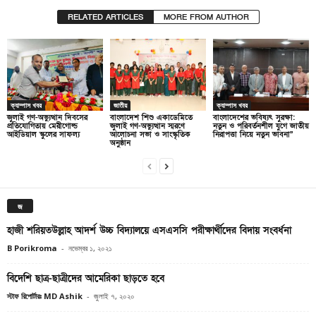
RELATED ARTICLES
MORE FROM AUTHOR
ক্যাম্পাস খবর
জাতীয়
ক্যাম্পাস খবর
জুলাই গণ-অভ্যুত্থান দিবসের
বাংলাদেশ শিশু একাডেমিতে
বাংলাদেশের ভবিষ্যৎ সুরক্ষা:
প্রতিযোগিতায় মেরীগোল্ড
জুলাই গণ-অভ্যুত্থান স্মরণে
নতুন ও পরিবর্তনশীল যুগে জাতীয়
আইডিয়াল স্কুলের সাফল্য
আলোচনা সভা ও সাংস্কৃতিক
নিরাপত্তা নিয়ে নতুন ভাবনা”
অনুষ্ঠান
জ
হাজী শরিয়তউল্লাহ আদর্শ উচ্চ বিদ্যালয়ে এসএসসি পরীক্ষার্থীদের বিদায় সংবর্ধনা
B Porikroma
-
নভেম্বর ১, ২০২১
বিদেশি ছাত্র-ছাত্রীদের আমেরিকা ছাড়তে হবে
স্টাফ রিপোর্টারঃ MD Ashik
-
জুলাই ৭, ২০২০