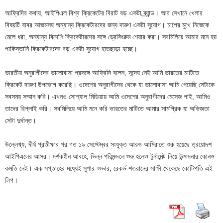
আফ্রিদির কথায়, আইপিএল বিশ্ব ক্রিকেটের বিরাট বড় একটা ব্র্যান্ড। আর সেখানে খেলার
বিষয়টি বাবর আজমসহ অন্যান্য ক্রিকেটারদের জন্য দারুণ একটা সুযোগ। চাপের মুখে নিজেকে
মেলে ধরা, অন্যান্য বিদেশি ক্রিকেটারদের সঙ্গে ড্রেসিংরুম শেয়ার করা। সবমিলিয়ে আমার মনে হয়
পাকিস্তানি ক্রিকেটারদের বড় একটা সুযোগ হাতছাড়া হচ্ছে।
ভারতীয় অনুরাগীদের ভালোবাসা প্রসঙ্গে আফ্রিদি বলেন, সন্দেহ নেই আমি ভারতের মাটিতে
ক্রিকেট দারুণ উপভোগ করেছি। ওদেশের অনুরাগীদের থেকে যা ভালোবাসা আমি পেয়েছি সেটাকে
সবসময় সম্মান করি। এখনও সোশ্যাল মিডিয়ায় আমি ওদেশের অনুরাগীদের মেসেজ পাই, আমিও
তাদের রিপ্লাই করি। সবমিলিয়ে আমি মনে করি ভারতের মাটিতে আমার সামগ্রিক যা অভিজ্ঞতা
সেটা দুর্দান্ত।
উল্লেখ্য, দীর্ঘ প্রতীক্ষার পর গত ১৯ সেপ্টেম্বর সংযুক্ত আরও আমিরাতে শুরু হয়েছে ত্রয়োদশ
আইপিএলের আসর। দর্শকহীন আবহে, ভিন্ন পরিমন্ডলে শুরু হলেও টুর্নামেন্ট নিয়ে উন্মাদনার কোনও
কমতি নেই। এক সপ্তাহের মধ্যেই সুপার-ওভার, রেকর্ড শতরানের সাক্ষী থেকেছে কোটিপতি এই
লিগ।