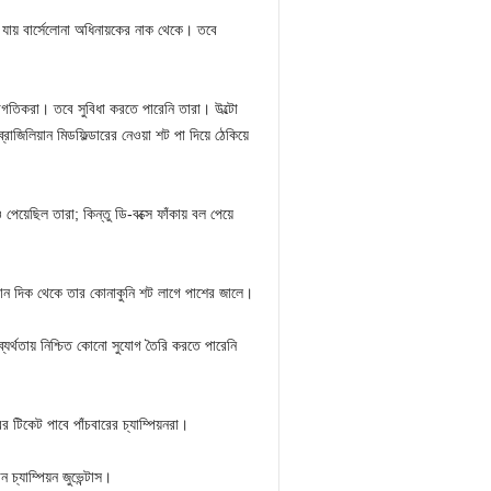
া যায় বার্সেলোনা অধিনায়কের নাক থেকে। তবে
গতিকরা। তবে সুবিধা করতে পারেনি তারা। উল্টো
্রাজিলিয়ান মিডফিল্ডারের নেওয়া শট পা দিয়ে ঠেকিয়ে
 পেয়েছিল তারা; কিন্তু ডি-বক্সে ফাঁকায় বল পেয়ে
 ডান দিক থেকে তার কোনাকুনি শট লাগে পাশের জালে।
যর্থতায় নিশ্চিত কোনো সুযোগ তৈরি করতে পারেনি
র টিকেট পাবে পাঁচবারের চ্যাম্পিয়নরা।
 চ্যাম্পিয়ন জুভেন্টাস।