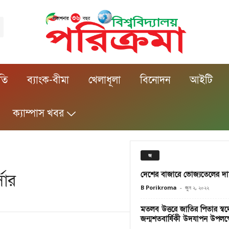
ীতি
ব্যাংক-বীমা
খেলাধূলা
বিনোদন
আইটি
ক্যাম্পাস খবর
জ
দেশের বাজারে ভোজ্যতেলের দাম ক
সার
B Porikroma
-
জুন ২, ২০২২
মতলব উত্তরে জাতির পিতার স্বদে
জন্মশতবার্ষিকী উদযাপন উপলক্ষ্য