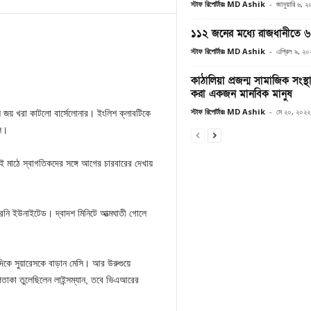
স্টাফ রিপোর্টারঃ MD Ashik
-
জানুয়ারি ৬, 
১১২ জনের মধ্যে রাজধানীতে 
স্টাফ রিপোর্টারঃ MD Ashik
-
এপ্রিল ৯, ২
কাঠালিয়া প্রজন্ম সামাজিক সংস্থা 
করা একজন মানবিক মানুষ
স্টাফ রিপোর্টারঃ MD Ashik
-
মে ২০, ২০২২
 জয় খরা কাটলো বার্সেলোনার। ইংলিশ ক্লাবটিকে
দল।
এই মাঠে স্বাগতিকদের সঙ্গে আগের চারবারের দেখায়
ারেনি ইউনাইটেড। দ্বাদশ মিনিটে আত্মঘাতী গোলে
ন দিকে সুয়ারেসকে বাড়ান মেসি। আর উরুগুয়ে
পতাকা তুলেছিলেন লাইন্সম্যান, তবে ভিএআরের