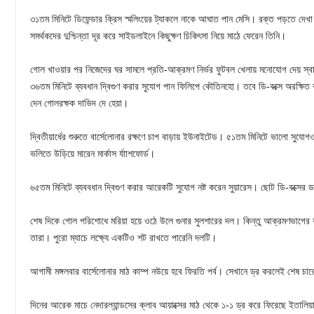
৩১তম মিনিটে ডিফেন্ডার ক্রিস স্মলিংয়ের ট্যাকলে নাকে আঘাত পান মেসি। রক্ত পড়তে দেখ
সমর্থকদের দুশ্চিন্তা দূর করে সাইডলাইনে কিছুক্ষণ চিকিৎসা নিয়ে মাঠে ফেরেন তিনি।
গোল খাওয়ার পর নিজেদের ঘর সামলে প্রতি-আক্রমণ নির্ভর ফুটবল খেলায় মনোযোগ দেয় স্বা
৩৬তম মিনিটে ব্যবধান দ্বিগুণ করার সুযোগ পান ফিলিপে কৌতিনহো। তবে ডি-বক্সে অরক্ষিত ব
দেন গোলরক্ষক দাভিদ দে হেয়া।
দ্বিতীয়ার্ধের শুরুতে বার্সেলোনার রক্ষণে চাপ বাড়ায় ইউনাইটেড। ৫১তম মিনিটে ভালো সুযোগও
ভলিতে উড়িয়ে মারেন মার্কাস র্যাাশফোর্ড।
৬৫তম মিনিটে ব্যববধান দ্বিগুণ করার আরেকটি সুযোগ নষ্ট করেন সুয়ারেস। ছোট ডি-বক্সের
শেষ দিকে গোল পরিশোধে মরিয়া হয়ে ওঠে উলে গুনার সুলশারের দল। কিন্তু আক্রমণভাগের ব্
তারা। পুরো ম্যাচে লক্ষ্যে একটিও শট রাখতে পারেনি দলটি।
আগামী মঙ্গলবার বার্সেলোনার মাঠ কাম্প নউয়ে হবে ফিরতি পর্ব। সেখানে ড্র করলেই শেষ চারে
দিনের আরেক মাচে নেদারল্যান্ডসের ক্লাব আয়াক্সের মাঠ থেকে ১-১ ড্র করে ফিরেছে ইতালিয়ান