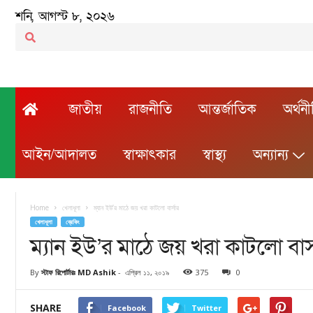
শনি, আগস্ট ৮, ২০২৬
জাতীয়
রাজনীতি
আন্তর্জাতিক
অর্থন
আইন/আদালত
স্বাক্ষাৎকার
স্বাস্থ্য
অন্যান্য
Home
খেলাধূলা
ম্যান ইউ’র মাঠে জয় খরা কাটলো বার্সার
খেলাধূলা
ব্রেকিং
ম্যান ইউ’র মাঠে জয় খরা কাটলো বার্
By
স্টাফ রিপোর্টারঃ MD Ashik
-
এপ্রিল ১১, ২০১৯
375
0
SHARE
Facebook
Twitter