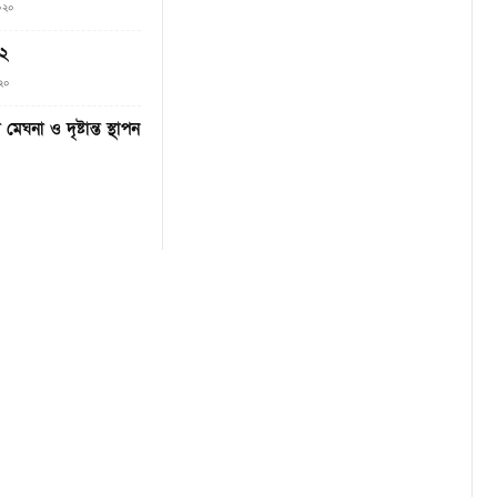
২০২০
৬২
০২০
মেঘনা ও দৃষ্টান্ত স্থাপন