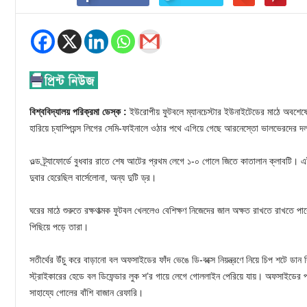
বিশ্ববিদ্যালয় পরিক্রমা ডেস্ক :
ইউরোপীয় ফুটবলে ম্যানচেস্টার ইউনাইটেডের মাঠে অবশেষে
হারিয়ে চ্যাম্পিয়ন্স লিগের সেমি-ফাইনালে ওঠার পথে এগিয়ে গেছে আরনেস্তো ভালভেরদের 
ওল্ড ট্র্যাফোর্ডে বুধবার রাতে শেষ আটের প্রথম লেগে ১-০ গোলে জিতে কাতালান ক্লাবটি। 
দুবার হেরেছিল বার্সেলোনা, অন্য দুটি ড্র।
ঘরের মাঠে শুরুতে রক্ষণাত্মক ফুটবল খেললেও বেশিক্ষণ নিজেদের জাল অক্ষত রাখতে রাখতে প
পিছিয়ে পড়ে তারা।
সতীর্থের উঁচু করে বাড়ানো বল অফসাইডের ফাঁদ ভেঙে ডি-বক্সে নিয়ন্ত্রণে নিয়ে চিপ শটে ডা
স্ট্রাইকারের হেডে বল ডিফেন্ডার লুক শ’র গায়ে লেগে গোললাইন পেরিয়ে যায়। অফসাইডের 
সাহায্যে গোলের বাঁশি বাজান রেফারি।