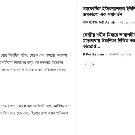
ড্যাফোডিল ইন্টারন্যাশনাল ইউনিভা
জমকালো এক সমাবর্তন
স্টাফ রিপোর্টারঃ MD Ashik
-
মার্চ ১৬, ২০১
কেন্দ্রীয় শহীদ মিনারে ভাষাশহীদদে
মাতৃভাষায় উচ্চশিক্ষা নিশ্চিত
ভারপ্রাপ্ত...
B Porikroma
-
ফেব্রুয়ারি ২১, ২০২৪
 বেছে নিয়েছিল শচীন, সৌরভ এবং লক্ষ্মণের উপদেষ্টা
র্টস্টাফ নিয়োগের জন্য গত মঙ্গলবার নিজেদের
দন করতে পারবেন না সাবেক ভারত অধিনায়ক সৌরভ
্ঞতা প্রয়োজন। অথবা অ্যাসোসিয়েট দেশ, আইপিএল বা
্তত তিন বছর হেড কোচ হিসেবে কাজ করার অভিজ্ঞতা