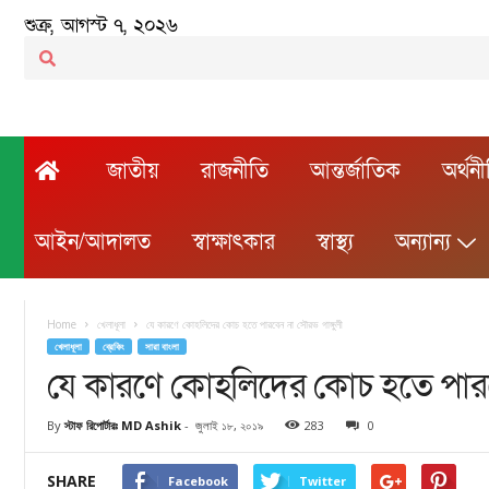
শুক্র, আগস্ট ৭, ২০২৬
জাতীয়
রাজনীতি
আন্তর্জাতিক
অর্থন
আইন/আদালত
স্বাক্ষাৎকার
স্বাস্থ্য
অন্যান্য
Home
খেলাধূলা
যে কারণে কোহলিদের কোচ হতে পারবেন না সৌরভ গাঙ্গুলী
খেলাধূলা
ব্রেকিং
সারা বাংলা
যে কারণে কোহলিদের কোচ হতে পারবে
By
স্টাফ রিপোর্টারঃ MD Ashik
-
জুলাই ১৮, ২০১৯
283
0
SHARE
Facebook
Twitter