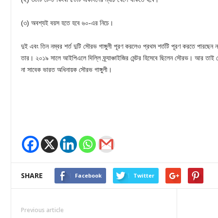
(৩) অবশ্যই বয়স হতে হবে ৬০-এর নিচে।
দুই এবং তিন নম্বর শর্ত দুটি সৌরভ গাঙ্গুলী পূরণ করলেও প্রথম শর্তটি পূরণ করতে পারছে
তার। ২০১৯ সালে আইপিএলে দিল্লি ফ্র্যাঞ্চাইজির মেন্টর হিসেবে ছিলেন সৌরভ। আর তা
না সাবেক ভারত অধিনায়ক সৌরভ গাঙ্গুলী।
SHARE
Facebook
Twitter
Previous article