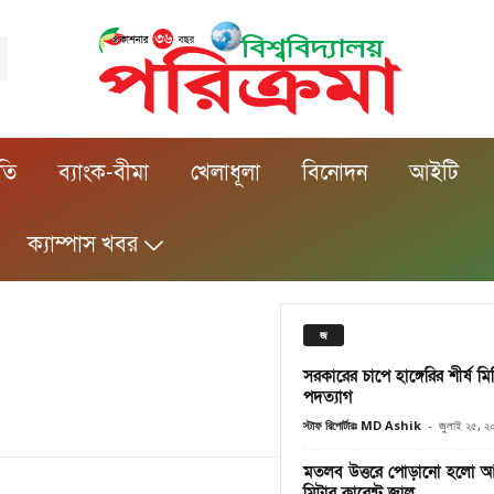
ীতি
ব্যাংক-বীমা
খেলাধূলা
বিনোদন
আইটি
ক্যাম্পাস খবর
জ
সরকারের চাপে হাঙ্গেরির শীর্ষ 
পদত্যাগ
স্টাফ রিপোর্টারঃ MD Ashik
-
জুলাই ২৫, ২
মতলব উত্তরে পোড়ানো হলো 
মিটার কারেন্ট জাল