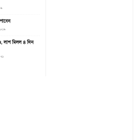
১৯
পাবেন
 ২০১৯
াও, লাশ মিলল ৪ দিন
০২১