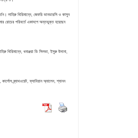
তন। লাহিরু থিরিমান্নে, জেফরি ভানডারসি ও কাসুন
ার রোচের পরিবর্তে একাদশে অন্তভুক্ত হয়েছেন
াহিরু থিরিমান্নে, ধনাঞ্জয়া ডি সিলভা, ইসুরু উদানা,
ার্লোস ব্র্যাথওয়েট, ফ্যাবিয়ান অ্যালেন, শ্যানন