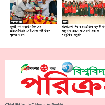
ক্যাম্পাস খবর
জাতীয়
জুলাই গণ-অভ্যুত্থান দিবসের
বাংলাদেশ শিশু একাডেমিতে জুলাই গ
প্রতিযোগিতায় মেরীগোল্ড আইডিয়াল
অভ্যুত্থান স্মরণে আলোচনা সভা ও
স্কুলের সাফল্য
সাংস্কৃতিক অনুষ্ঠান
Chief Editor :
MD Harun-Ar Rashid