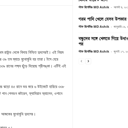
স্টাফ রিপোর্টারঃ MD Ashik
-
আগস্ট ৪, ২০
গরম পানি খেলে যেসব উপকার 
স্টাফ রিপোর্টারঃ MD Ashik
-
জানুয়ারি ১৯,
বন্ধুদের সঙ্গে খেলতে গিয়ে উধ
পর
স্টাফ রিপোর্টারঃ MD Ashik
-
জুলাই ১৭, ২
্রথম রাউন্ড থেকে বিদায় নিশ্চিত দুদলেরই। এই নিয়ম
াপের ৩৯ তম ম্যাচে মুখোমুখি হয় তারা। টসে হেরে
৩৯ রানের লক্ষ্য ছুঁড়ে দিয়েছে শ্রীলঙ্কা। এটিই এই
ন্নের ঝড়ো ৪৫ রানে ভর করে ৬ উইকেটে হারিয়ে ৩৩৮
ট পান শেলডন কটরেল, ফ্যাবিয়ান অ্যালেন, ওশানে
ছে আজকের মুখোমুখি দুদলের।
 মাত্র ৩।