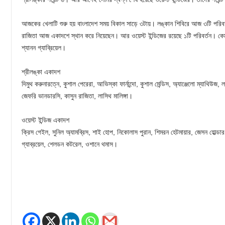
আজকের খেলাটি শুরু হয় বাংলাদেশ সময় বিকাল সাড়ে ৩টায়। লঙ্কান শিবিরে আজ ৩টি পরিবর্
রাজিতা আজ একাদশে স্থান করে নিয়েছেন। আর ওয়েস্ট ইন্ডিজের রয়েছে ১টি পরিবর্তন। কেম
শ্যানন গ্যাব্রিয়েল।
শ্রীলঙ্কা একাদশ
দিমুথ করুনারত্নে, কুশাল পেরেরা, আভিস্কা ফার্নান্দো, কুশাল মেন্ডিস, অ্যাঞ্জেলো ম্যাথিউজ, ল
জেফরি ভানডারসি, কাসুন রাজিতা, লাসিথ মালিঙ্গা।
ওয়েস্ট ইন্ডিজ একাদশ
ক্রিস গেইল, সুনিল অ্যামব্রিস, শাই হোপ, নিকোলাস পুরান, শিমরন হেটমায়ার, জেসন হোল্ডার, ক
গ্যাব্রয়েল, শেলডন কটরেল, ওশানে থমাস।