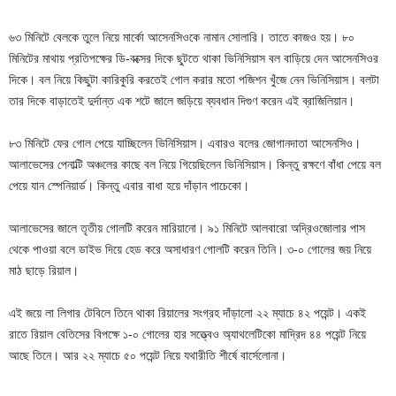
৬৩ মিনিটে বেলকে তুলে নিয়ে মার্কো আসেনসিওকে নামান সোলারি। তাতে কাজও হয়। ৮০
মিনিটের মাথায় প্রতিপক্ষের ডি-বক্সের দিকে ছুটতে থাকা ভিনিসিয়াস বল বাড়িয়ে দেন আসেনসিওর
দিকে। বল নিয়ে কিছুটা কারিকুরি করতেই গোল করার মতো পজিশন খুঁজে নেন ভিনিসিয়াস। বলটা
তার দিকে বাড়াতেই দুর্দান্ত এক শটে জালে জড়িয়ে ব্যবধান দিগুণ করেন এই ব্রাজিলিয়ান।
৮৩ মিনিটে ফের গোল পেয়ে যাচ্ছিলেন ভিনিসিয়াস। এবারও বলের জোগানদাতা আসেনসিও।
আলাভেসের পেনাল্টি অঞ্চলের কাছে বল নিয়ে গিয়েছিলেন ভিনিসিয়াস। কিন্তু রক্ষণে বাঁধা পেয়ে বল
পেয়ে যান স্পেনিয়ার্ড। কিন্তু এবার বাধা হয়ে দাঁড়ান পাচেকো।
আলাভেসের জালে তৃতীয় গোলটি করেন মারিয়ানো। ৯১ মিনিটে আলবারো অদ্রিওজোলার পাস
থেকে পাওয়া বলে ডাইভ দিয়ে হেড করে অসাধারণ গোলটি করেন তিনি। ৩-০ গোলের জয় নিয়ে
মাঠ ছাড়ে রিয়াল।
এই জয়ে লা লিগার টেবিলে তিনে থাকা রিয়ালের সংগ্রহ দাঁড়ালো ২২ ম্যাচে ৪২ পয়েন্ট। একই
রাতে রিয়াল বেতিসের বিপক্ষে ১-০ গোলের হার সত্ত্বেও অ্যাথলেটিকো মাদ্রিদ ৪৪ পয়েন্ট নিয়ে
আছে তিনে। আর ২২ ম্যাচে ৫০ পয়েন্ট নিয়ে যথারীতি শীর্ষে বার্সেলোনা।