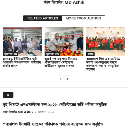
স্টাফ রিপোর্টারঃ MD Ashik
RELATED ARTICLES
MORE FROM AUTHOR
ক্যাম্পাস খবর
ক্যাম্পাস খবর
জাতীয়
মানারাত ইউনিভার্সিটিতে আট
জুলাই গণ-অভ্যুত্থান দিবসের
বাংলাদেশ শিশু একাডেমিতে
শিক্ষার্থীর অন-ক্যাম্পাস পার্টটাইম
প্রতিযোগিতায় মেরীগোল্ড
জুলাই গণ-অভ্যুত্থান স্মরণে
চাকরি প্রদান
আইডিয়াল স্কুলের সাফল্য
আলোচনা সভা ও সাংস্কৃতিক
অনুষ্ঠান
জ
দুই শিফটে এনএসইউতে ফল-২০২৬ সেমিস্টারের ভর্তি পরীক্ষা অনুষ্ঠিত
স্টাফ রিপোর্টারঃ MD Ashik
-
আগস্ট ১, ২০২৬
শাহ্জালাল ইসলামী ব্যাংকের পরিচালক পর্ষদের ২৮৫তম সভা অনুষ্ঠিত