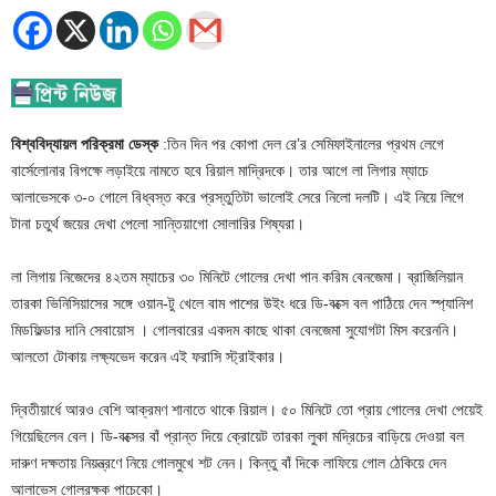
বিশ্ববিদ্যায়ল পরিক্রমা ডেস্ক
:তিন দিন পর কোপা দেল রে’র সেমিফাইনালের প্রথম লেগে
বার্সেলোনার বিপক্ষে লড়াইয়ে নামতে হবে রিয়াল মাদ্রিদকে। তার আগে লা লিগার ম্যাচে
আলাভেসকে ৩-০ গোলে বিধ্বস্ত করে প্রস্তুতিটা ভালোই সেরে নিলো দলটি। এই নিয়ে লিগে
টানা চতুর্থ জয়ের দেখা পেলো সান্তিয়াগো সোলারির শিষ্যরা।
লা লিগায় নিজেদের ৪২তম ম্যাচের ৩০ মিনিটে গোলের দেখা পান করিম বেনজেমা। ব্রাজিলিয়ান
তারকা ভিনিসিয়াসের সঙ্গে ওয়ান-টু খেলে বাম পাশের উইং ধরে ডি-বক্সে বল পাঠিয়ে দেন স্প্যানিশ
মিডফিল্ডার দানি সেবায়োস । গোলবারের একদম কাছে থাকা বেনজেমা সুযোগটা মিস করেননি।
আলতো টোকায় লক্ষ্যভেদ করেন এই ফরাসি স্ট্রাইকার।
দ্বিতীয়ার্ধে আরও বেশি আক্রমণ শানাতে থাকে রিয়াল। ৫০ মিনিটে তো প্রায় গোলের দেখা পেয়েই
গিয়েছিলেন বেল। ডি-বক্সের বাঁ প্রান্ত দিয়ে ক্রোয়েট তারকা লুকা মদ্রিচের বাড়িয়ে দেওয়া বল
দারুণ দক্ষতায় নিয়ন্ত্রণে নিয়ে গোলমুখে শট নেন। কিন্তু বাঁ দিকে লাফিয়ে গোল ঠেকিয়ে দেন
আলাভেস গোলরক্ষক পাচেকো।