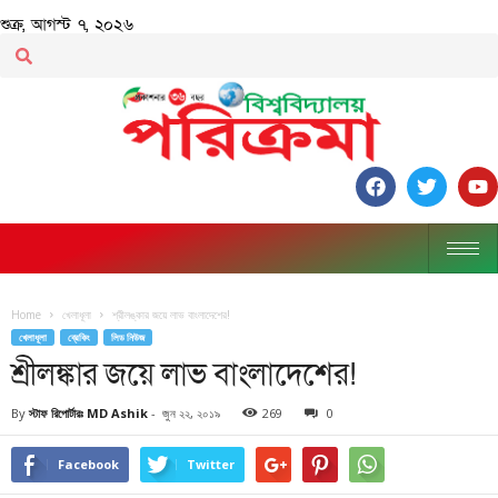
শুক্র, আগস্ট ৭, ২০২৬
Home
খেলাধূলা
শ্রীলঙ্কার জয়ে লাভ বাংলাদেশের!
খেলাধূলা
ব্রেকিং
লিড নিউজ
শ্রীলঙ্কার জয়ে লাভ বাংলাদেশের!
By
স্টাফ রিপোর্টারঃ MD Ashik
-
জুন ২২, ২০১৯
269
0
Facebook
Twitter