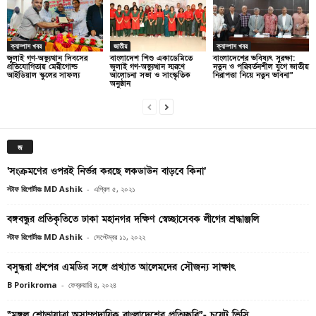
ক্যাম্পাস খবর
জাতীয়
ক্যাম্পাস খবর
জুলাই গণ-অভ্যুত্থান দিবসের
বাংলাদেশ শিশু একাডেমিতে
বাংলাদেশের ভবিষ্যৎ সুরক্ষা:
প্রতিযোগিতায় মেরীগোল্ড
জুলাই গণ-অভ্যুত্থান স্মরণে
নতুন ও পরিবর্তনশীল যুগে জাতীয়
আইডিয়াল স্কুলের সাফল্য
আলোচনা সভা ও সাংস্কৃতিক
নিরাপত্তা নিয়ে নতুন ভাবনা”
অনুষ্ঠান
জ
‘সংক্রমণের ওপরই নির্ভর করছে লকডাউন বাড়বে কিনা’
স্টাফ রিপোর্টারঃ MD Ashik
-
এপ্রিল ৫, ২০২১
বঙ্গবন্ধুর প্রতিকৃতিতে ঢাকা মহানগর দক্ষিণ স্বেচ্ছাসেবক লীগের শ্রদ্ধাঞ্জলি
স্টাফ রিপোর্টারঃ MD Ashik
-
সেপ্টেম্বর ১১, ২০২২
বসুন্ধরা গ্রুপের এমডির সঙ্গে প্রখ্যাত আলেমদের সৌজন্য সাক্ষাৎ
B Porikroma
-
ফেব্রুয়ারি ৪, ২০২৪
“মঙ্গল শোভাযাত্রা অসাম্প্রদায়িক বাংলাদেশের প্রতিচ্ছবি”- চুয়েট ভিসি