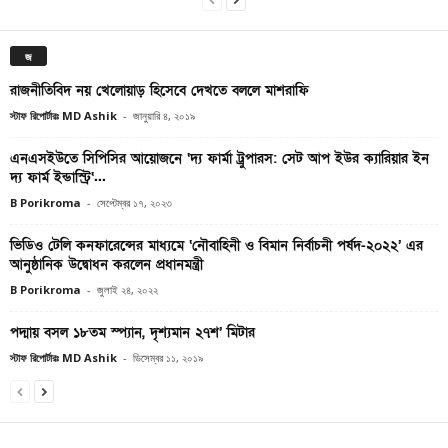
জ
রাজনীতিবিদ নয় খেলোয়াড় হিসেবে দেখতে বললে মাশরাফি
স্টাফ রিপোর্টারঃ MD Ashik
-
জানুয়ারি ৪, ২০১৯
এনএসইউতে সিপিসির আয়োজনে ‘দ্য ফার্মা ট্রুপারস: সেট আপ ইউর ক্যারিয়ার ইন
দ্য ফার্ম ইন্ডাস্ট্রি‘...
B Porikroma
-
সেপ্টেম্বর ১৭, ২০২৩
ভিডিও টেলি কনফারেন্সের মাধ্যমে ‘নৌবাহিনী ও বিমান নির্বাচনী পর্ষদ-২০২২’ এর
আনুষ্ঠানিক উদ্বোধন করলেন প্রধানমন্ত্রী
B Porikroma
-
জুলাই ২৪, ২০২২
পদ্মায় বসল ১৮তম স্প্যান, দৃশ্যমান ২৭শ’ মিটার
স্টাফ রিপোর্টারঃ MD Ashik
-
ডিসেম্বর ১১, ২০১৯