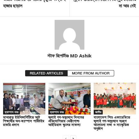
হাজার ছাড়াল
মা আর নেই
স্টাফ রিপোর্টারঃ MD Ashik
RELATED ARTICLES
MORE FROM AUTHOR
ক্যাম্পাস খবর
ক্যাম্পাস খবর
জাতীয়
মানারাত ইউনিভার্সিটিতে আট
জুলাই গণ-অভ্যুত্থান দিবসের
বাংলাদেশ শিশু একাডেমিতে
শিক্ষার্থীর অন-ক্যাম্পাস পার্টটাইম
প্রতিযোগিতায় মেরীগোল্ড
জুলাই গণ-অভ্যুত্থান স্মরণে
চাকরি প্রদান
আইডিয়াল স্কুলের সাফল্য
আলোচনা সভা ও সাংস্কৃতিক
অনুষ্ঠান