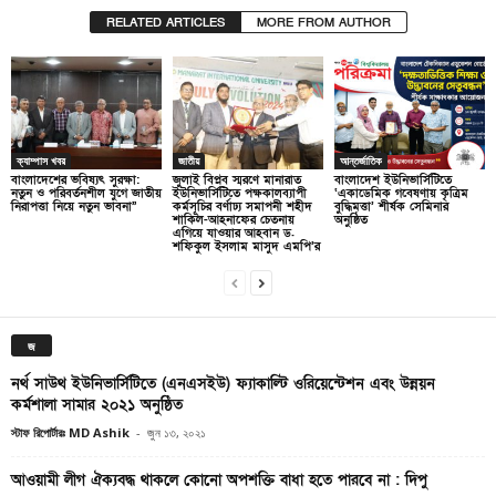
RELATED ARTICLES
MORE FROM AUTHOR
ক্যাম্পাস খবর
জাতীয়
আন্তর্জাতিক
বাংলাদেশের ভবিষ্যৎ সুরক্ষা:
জুলাই বিপ্লব স্মরণে মানারাত
বাংলাদেশ ইউনিভার্সিটিতে
নতুন ও পরিবর্তনশীল যুগে জাতীয়
ইউনিভার্সিটিতে পক্ষকালব্যাপী
‘একাডেমিক গবেষণায় কৃত্রিম
নিরাপত্তা নিয়ে নতুন ভাবনা”
কর্মসূচির বর্ণাঢ্য সমাপনী শহীদ
বুদ্ধিমত্তা’ শীর্ষক সেমিনার
শাকিল-আহনাফের চেতনায়
অনুষ্ঠিত
এগিয়ে যাওয়ার আহবান ড.
শফিকুল ইসলাম মাসুদ এমপি’র
জ
নর্থ সাউথ ইউনিভার্সিটিতে (এনএসইউ) ফ্যাকাল্টি ওরিয়েন্টেশন এবং উন্নয়ন
কর্মশালা সামার ২০২১ অনুষ্ঠিত
স্টাফ রিপোর্টারঃ MD Ashik
-
জুন ১৩, ২০২১
আওয়ামী লীগ ঐক্যবদ্ধ থাকলে কোনো অপশক্তি বাধা হতে পারবে না : দিপু