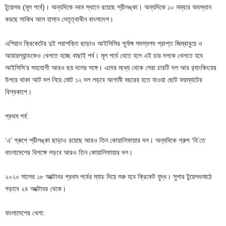
টুয়েলভ (মূল পর্বে)। অন্যদিকে নবম স্থানে রয়েছে শ্রীলঙ্কা। অন্যদিকে ১০ নম্বরে অবস্থান
করছে সাকিব আল হাসান নেতৃত্বাধীন বাংলাদেশ।
এশিয়ান ক্রিকেটের দুই পরাশক্তি ছাড়াও আইসিসির পূর্নাঙ্গ সদস্যপদ প্রাপ্ত জিম্বাবুয়ে ও
আয়ারল্যান্ডকেও খেলতে হচ্ছে বাছাই পর্ব। মূল পর্বে যেতে হলে এই চার দলকে খেলতে হবে
আইসিসি’র সহযোগী আরও ছয় দলের সঙ্গে। এদের মধ্যে থেকে সেরা চারটি দল আর র‌্যাংকিংয়ের
উপরে থাকা আট দল নিয়ে মোট ১২ দল লড়বে আগামী বছরের হতে যাওয়া ছোট ফরম্যাটের
বিশ্বকাপে।
প্রথম পর্ব:
‘এ’ গ্রুপে শ্রীলঙ্কা ছাড়াও রয়েছে আরও তিন কোয়ালিফায়ার দল। অন্যদিকে গ্রুপ ‘বি’তে
বাংলাদেশের বিপক্ষে লড়বে আরও তিন কোয়ালিফায়ার দল।
২০২০ সালের ১৮ অক্টোবর প্রথম পর্বের ম্যাচ দিয়ে শুরু হবে ক্রিকেট যুদ্ধ। সুপার টুয়েলভ​মাঠে
গড়াবে ২৪ অক্টোবর থেকে।
বাংলাদেশের খেলা: