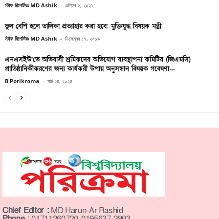
স্টাফ রিপোর্টারঃ MD Ashik
-
এপ্রিল ৬, ২০২২
ভুল বেশি হলে তালিকা প্রত্যাহার করা হবে: মুক্তিযুদ্ধ বিষয়ক মন্ত্রী
স্টাফ রিপোর্টারঃ MD Ashik
-
ডিসেম্বর ১৭, ২০১৯
এনএসইউ’তে অভিবাসী শ্রমিকদের অভিযোগ ব্যবস্থাপনা কমিটির (জিএমসি)
প্রাতিষ্ঠানিকীকরণের জন্য কার্যকরী উপায় অনুসন্ধান বিষয়ক গবেষণা...
B Porikroma
-
মার্চ ২৪, ২০২৪
Chief Editor :
MD Harun-Ar Rashid
Phone :
01711260720, 0195637-2903