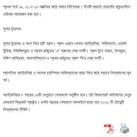
প্রথম পর্বে ১৯, ২১ ও ২৩ অক্টোবর মাঠে নামবে টাইগাররা। তিনটি ম্যাচই হোবার্টের ব্লান্ডস্টোন
এরিনায় আয়োজন করা হবে।
সুপার টুয়েলভ​:
সুপার টুয়েলভ এ অংশ নিবে দুটি গ্রুপ​। গ্রুপ ওয়ানে খেলবে অস্ট্রেলিয়া, পাকিস্তান, ওয়েস্ট
ইন্ডিজ, নিউজিল্যান্ড ও প্রথম রাউন্ডের ‘এ’ গ্রুপের সেরা দলটি। গ্রুপ টুতে ভারত, ইংল্যান্ড,
দক্ষিণ আফ্রিকা, আফগানিস্তান ও প্রথম রাউন্ডের গ্রুপ ‘বি’র সেরা দলটি।
স্বাগতিক অস্ট্রেলিয়া ও সাবেক চ্যাম্পিয়ন পাকিস্তানের ম্যাচ দিয়ে মাঠে গড়াবে বিশ্বকাপের মূল
পর্ব। ​
অস্ট্রেলিয়ার ৮ শহরের ১৩টি ভেন্যুতে খেলাগুলো অনুষ্ঠিত হবে। দুই বিভাগেরই ফাইনালের ভেন্যু
মেলবোর্ন ক্রিকেট গ্রাউন্ড। চলতি বছরের শেষভাগে অনলাইনে ছাড়া হবে ২০২০ টি টোয়েন্টি
বিশ্বকাপের টিকিট।