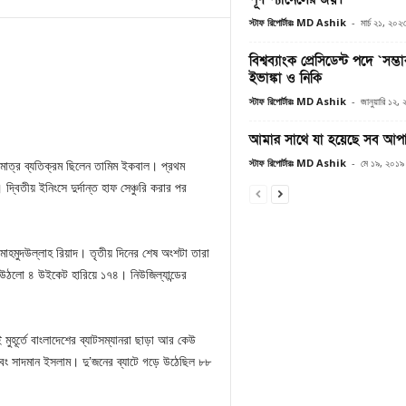
স্টাফ রিপোর্টারঃ MD Ashik
-
মার্চ ২১, ২০২
বিশ্বব্যাংক প্রেসিডেন্ট পদে `সম্ভাব
ইভাঙ্কা ও নিকি
স্টাফ রিপোর্টারঃ MD Ashik
-
জানুয়ারি ১২,
আমার সাথে যা হয়েছে সব আপা
স্টাফ রিপোর্টারঃ MD Ashik
-
মে ১৯, ২০১৯
াত্র ব্যতিক্রম ছিলেন তামিম ইকবাল। প্রথম
িতীয় ইনিংসে দুর্দান্ত হাফ সেঞ্চুরি করার পর
মুদউল্লাহ রিয়াদ। তৃতীয় দিনের শেষ অংশটা তারা
ন উঠলো ৪ উইকেট হারিয়ে ১৭৪। নিউজিল্যান্ডের
ুহূর্তে বাংলাদেশের ব্যাটসম্যানরা ছাড়া আর কেউ
বং সাদমান ইসলাম। দু’জনের ব্যাটে গড়ে উঠেছিল ৮৮