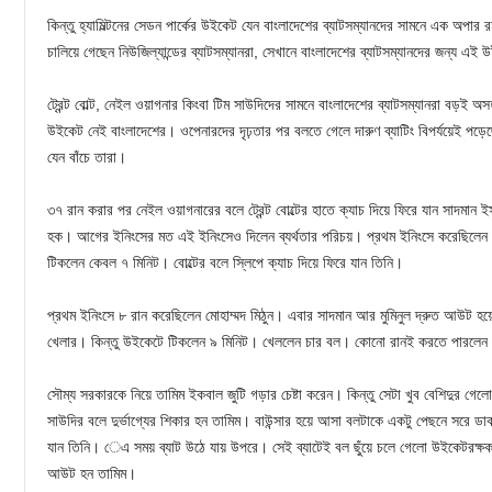
কিন্তু হ্যামিল্টনের সেডন পার্কের উইকেট যেন বাংলাদেশের ব্যাটসম্যানদের সামনে এক অপার
চালিয়ে গেছেন নিউজিল্যান্ডের ব্যাটসম্যানরা, সেখানে বাংলাদেশের ব্যাটসম্যানদের জন্য 
ট্রেন্ট বোল্ট, নেইল ওয়াগনার কিংবা টিম সাউদিদের সামনে বাংলাদেশের ব্যাটসম্যানরা বড়ই 
উইকেট নেই বাংলাদেশের। ওপেনারদের দৃঢ়তার পর বলতে গেলে দারুণ ব্যাটিং বিপর্যয়েই প
যেন বাঁচে তারা।
৩৭ রান করার পর নেইল ওয়াগনারের বলে ট্রেন্ট বোল্টের হাতে ক্যাচ দিয়ে ফিরে যান সাদমান 
হক। আগের ইনিংসের মত এই ইনিংসেও দিলেন ব্যর্থতার পরিচয়। প্রথম ইনিংসে করেছিলে
টিকলেন কেবল ৭ মিনিট। বোল্টের বলে স্লিপে ক্যাচ দিয়ে ফিরে যান তিনি।
প্রথম ইনিংসে ৮ রান করেছিলেন মোহাম্মদ মিঠুন। এবার সাদমান আর মুমিনুল দ্রুত আউট হয়ে
খেলার। কিন্তু উইকেটে টিকলেন ৯ মিনিট। খেললেন চার বল। কোনো রানই করতে পারলেন ন
সৌম্য সরকারকে নিয়ে তামিম ইকবাল জুটি গড়ার চেষ্টা করেন। কিন্তু সেটা খুব বেশিদুর গে
সাউদির বলে দুর্ভাগ্যের শিকার হন তামিম। বাউন্সার হয়ে আসা বলটাকে একটু পেছনে সরে ড
যান তিনি। েএ সময় ব্যাট উঠে যায় উপরে। সেই ব্যাটেই বল ছুঁয়ে চলে গেলো উইকেটরক্ষ
আউট হন তামিম।