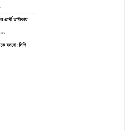
৩
্য প্রার্থী তালিকায়’
 ২০১৯
কে বলবো: লিপি