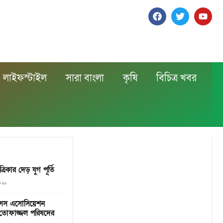
লাইফস্টাইল
সারা বাংলা
কৃষি
বিচিত্র খবর
িকার দেড় যুগ পূর্তি
২০২০
্সসেস এসোসিয়েশন
মিন-তোফাজ্জল পরিষদের