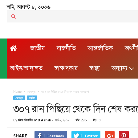
শনি, আগস্ট ৮, ২০২৬
জাতীয়
রাজনীতি
আন্তর্জাতিক
অর্থন
আইন/আদালত
স্বাক্ষাৎকার
স্বাস্থ্য
অন্যান্য
Home
খেলাধূলা
৩০৭ রান পিছিয়ে থেকে দিন শেষ করলো বাংলাদেশ
খেলাধূলা
ব্রেকিং
৩০৭ রান পিছিয়ে থেকে দিন শেষ কর
By
স্টাফ রিপোর্টারঃ MD Ashik
-
মার্চ ২, ২০১৯
295
0
SHARE
Facebook
Twitter