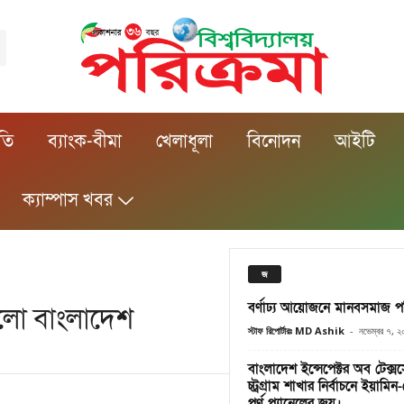
ীতি
ব্যাংক-বীমা
খেলাধূলা
বিনোদন
আইটি
ক্যাম্পাস খবর
জ
বর্ণাঢ্য আয়োজনে মানবসমাজ পত্র
লো বাংলাদেশ
স্টাফ রিপোর্টারঃ MD Ashik
-
নভেম্বর ৭, 
বাংলাদেশ ইন্সেপেক্টর অব টেক
চ্ট্রগ্রাম শাখার নির্বাচনে ইয়া
পূর্ণ প্যানেলের জয়।