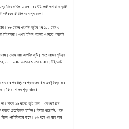
 রহস্য নিয়ে হাজির হয়েছে। যে উইকেটে অনায়াসে ব্যাট
এই উইকেট যেন টোটালি আনপ্লেয়েবল।
অসহায়। ৮৮ রানের ওপেনিং জুটির পর ১১০ রানে ৩
ড়েছে টাইগাররা। এখন ইনিংস পরাজয় এড়াতে পারলেই
ইসলাম। ভেঙে যায় ওপেনিং জুটি। মাঠে নামেন মুমিনুল
ন ১২ রান। এবার করলেন ৬ বলে ৮ রান। উইকেটে
 যাওয়ার পর মিঠুনের প্রয়োজন ছিল একটু ধৈয্য ধরে
া। ফিরে গেলেন শূন্য রানে।
লো না। মাত্র ১৬ রানের জুটি হলো। এরপরই টিম
াক করতে চেয়েছিলেন তামিম। কিন্তু পারেননি, পড়ে
ক বিজে ওয়াটলিংয়ের হাতে। ৮৬ বলে ৭৪ রান করে