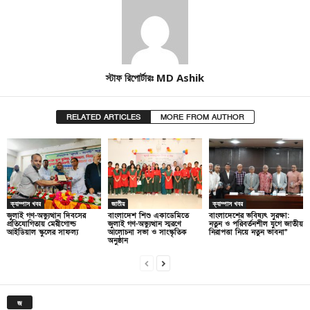
স্টাফ রিপোর্টারঃ MD Ashik
RELATED ARTICLES
MORE FROM AUTHOR
ক্যাম্পাস খবর
জাতীয়
ক্যাম্পাস খবর
জুলাই গণ-অভ্যুত্থান দিবসের
বাংলাদেশ শিশু একাডেমিতে
বাংলাদেশের ভবিষ্যৎ সুরক্ষা:
প্রতিযোগিতায় মেরীগোল্ড
জুলাই গণ-অভ্যুত্থান স্মরণে
নতুন ও পরিবর্তনশীল যুগে জাতীয়
আইডিয়াল স্কুলের সাফল্য
আলোচনা সভা ও সাংস্কৃতিক
নিরাপত্তা নিয়ে নতুন ভাবনা”
অনুষ্ঠান
জ