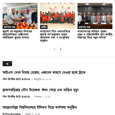
ক্যাম্পাস খবর
জাতীয়
ক্যাম্পাস খবর
জুলাই গণ-অভ্যুত্থান দিবসের
বাংলাদেশ শিশু একাডেমিতে
বাংলাদেশের ভবিষ্যৎ সুরক্ষা:
প্রতিযোগিতায় মেরীগোল্ড
জুলাই গণ-অভ্যুত্থান স্মরণে
নতুন ও পরিবর্তনশীল যুগে জাতীয়
আইডিয়াল স্কুলের সাফল্য
আলোচনা সভা ও সাংস্কৃতিক
নিরাপত্তা নিয়ে নতুন ভাবনা”
অনুষ্ঠান
জ
আইএস নেতা নিমাহ গ্রেপ্তার, ওজনের কারণে নেওয়া হলো ট্রাকে
স্টাফ রিপোর্টারঃ MD Ashik
-
জানুয়ারি ১৯, ২০২০
ব্রাহ্মণবাড়িয়ায় যৌন উত্তেজক ঔষধ খেয়ে এক ব্যক্তির মৃত্যু
স্টাফ রিপোর্টারঃ MD Ashik
-
নভেম্বর ২, ২০১৯
আহ্ছানউল্লা বিশ্ববিদ্যালয়ে ইথিকস নিয়ে কর্মশালা অনুষ্ঠিত
B Porikroma
-
এপ্রিল ৩, ২০২৪