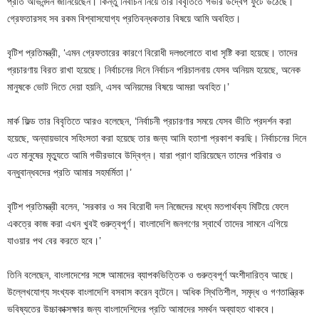
প্রতি অভিনন্দন জানিয়েছেন। কিন্তু নির্বাচন নিয়ে তার বিবৃতিতে গভীর উদ্বেগ ফুটে উঠেছে।
গ্রেফতারসহ সব রকম বিশ্বাসযোগ্য প্রতিবন্ধকতার বিষয়ে আমি অবহিত।
বৃটিশ প্রতিমন্ত্রী, ‘এমন গ্রেফতারের কারণে বিরোধী দলগুলোতে বাধা সৃষ্টি করা হয়েছে। তাদের
প্রচারণায় বিরত রাখা হয়েছে। নির্বাচনের দিনে নির্বাচন পরিচালনায় যেসব অনিয়ম হয়েছে, অনেক
মানুষকে ভোট দিতে দেয়া হয়নি, এসব অনিয়মের বিষয়ে আমরা অবহিত।’
মার্ক ফিল্ড তার বিবৃতিতে আরও বলেছেন, ‘নির্বাচনী প্রচারণার সময়ে যেসব ভীতি প্রদর্শন করা
হয়েছে, অন্যায়ভাবে সহিংসতা করা হয়েছে তার জন্য আমি হতাশা প্রকাশ করছি। নির্বাচনের দিনে
এত মানুষের মৃত্যুতে আমি গভীরভাবে উদ্বিগ্ন। যারা প্রাণ হারিয়েছেন তাদের পরিবার ও
বন্ধুবান্ধবদের প্রতি আমার সহমর্মিতা।’
বৃটিশ প্রতিমন্ত্রী বলেন, ‘সরকার ও সব বিরোধী দল নিজেদের মধ্যে মতপার্থক্য মিটিয়ে ফেলে
একত্রে কাজ করা এখন খুবই গুরুত্বপূর্ণ। বাংলাদেশি জনগণের স্বার্থে তাদের সামনে এগিয়ে
যাওয়ার পথ বের করতে হবে।’
তিনি বলেছেন, বাংলাদেশের সঙ্গে আমাদের ব্যাপকভিত্তিক ও গুরুত্বপূর্ণ অংশীদারিত্ব আছে।
উল্লেখযোগ্য সংখ্যক বাংলাদেশি বসবাস করেন বৃটেনে। অধিক স্থিতিশীল, সমৃদ্ধ ও গণতান্ত্রিক
ভবিষ্যতের উচ্চাকাক্সক্ষার জন্য বাংলাদেশিদের প্রতি আমাদের সমর্থন অব্যাহত থাকবে।