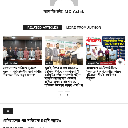
স্টাফ রিপোর্টারঃ MD Ashik
RELATED ARTICLES
MORE FROM AUTHOR
ক্যাম্পাস খবর
জাতীয়
আন্তর্জাতিক
বাংলাদেশের ভবিষ্যৎ সুরক্ষা:
জুলাই বিপ্লব স্মরণে মানারাত
বাংলাদেশ ইউনিভার্সিটিতে
নতুন ও পরিবর্তনশীল যুগে জাতীয়
ইউনিভার্সিটিতে পক্ষকালব্যাপী
‘একাডেমিক গবেষণায় কৃত্রিম
নিরাপত্তা নিয়ে নতুন ভাবনা”
কর্মসূচির বর্ণাঢ্য সমাপনী শহীদ
বুদ্ধিমত্তা’ শীর্ষক সেমিনার
শাকিল-আহনাফের চেতনায়
অনুষ্ঠিত
এগিয়ে যাওয়ার আহবান ড.
শফিকুল ইসলাম মাসুদ এমপি’র
জ
রেমিট্যান্সের পর বাজিমাত রপ্তানি আয়েও
B Porikroma
-
আগস্ট ১০, ২০২২