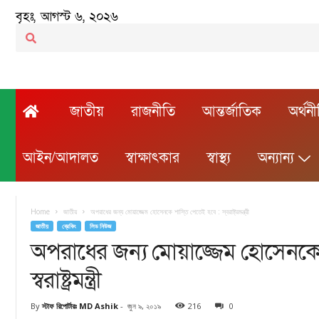
বৃহঃ, আগস্ট ৬, ২০২৬
জাতীয়
রাজনীতি
আন্তর্জাতিক
অর্থন
আইন/আদালত
স্বাক্ষাৎকার
স্বাস্থ্য
অন্যান্য
Home
জাতীয়
অপরাধের জন্য মোয়াজ্জেম হোসেনকে শাস্তি পেতেই হবে : স্বরাষ্ট্রমন্ত্রী
জাতীয়
ব্রেকিং
লিড নিউজ
অপরাধের জন্য মোয়াজ্জেম হোসেনকে 
স্বরাষ্ট্রমন্ত্রী
By
স্টাফ রিপোর্টারঃ MD Ashik
-
জুন ৯, ২০১৯
216
0