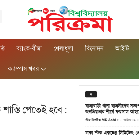
ীতি
ব্যাংক-বীমা
খেলাধূলা
বিনোদন
আইটি
ক্যাম্পাস খবর
জ
যাত্রাবাড়ী থানা ছাত্রলীগের স
শাস্তি পেতেই হবে :
জনপ্রিয়তার শীর্ষে ফয়সাল আহ
স্টাফ রিপোর্টারঃ MD Ashik
-
অক্টোবর ২২, 
ঢাকা স্টক এক্সচেঞ্জ লিমিটেড; প্রে