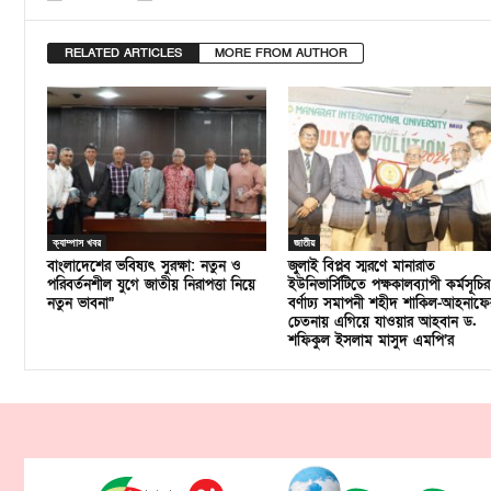
RELATED ARTICLES
MORE FROM AUTHOR
ক্যাম্পাস খবর
জাতীয়
বাংলাদেশের ভবিষ্যৎ সুরক্ষা: নতুন ও
জুলাই বিপ্লব স্মরণে মানারাত
পরিবর্তনশীল যুগে জাতীয় নিরাপত্তা নিয়ে
ইউনিভার্সিটিতে পক্ষকালব্যাপী কর্মসূচির
নতুন ভাবনা”
বর্ণাঢ্য সমাপনী শহীদ শাকিল-আহনাফে
চেতনায় এগিয়ে যাওয়ার আহবান ড.
শফিকুল ইসলাম মাসুদ এমপি’র