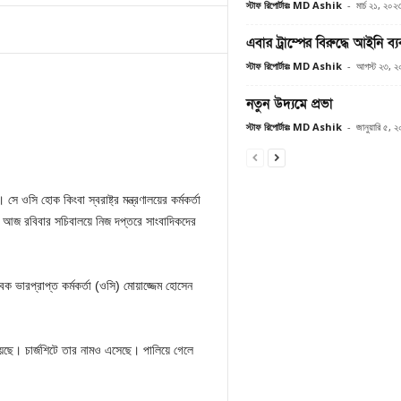
স্টাফ রিপোর্টারঃ MD Ashik
-
মার্চ ২১, ২০২
এবার ট্রাম্পের বিরুদ্ধে আইনি ব্য
স্টাফ রিপোর্টারঃ MD Ashik
-
আগস্ট ২৩, 
নতুন উদ্যমে প্রভা
স্টাফ রিপোর্টারঃ MD Ashik
-
জানুয়ারি ৫, 
 ওসি হোক কিংবা স্বরাষ্ট্র মন্ত্রণালয়ের কর্মকর্তা
ল। আজ রবিবার সচিবালয়ে নিজ দপ্তরে সাংবাদিকদের
ক ভারপ্রাপ্ত কর্মকর্তা (ওসি) মোয়াজ্জেম হোসেন
া হয়েছে। চার্জশিটে তার নামও এসেছে। পালিয়ে গেলে