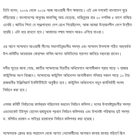
তিনি বলেন, ২০০৯ থেকে ২০১৯ আজ আওয়ামী লীগ ক্ষমতায়। এই এক দশকেই বাংলাদেশ ঘুরে
দাঁড়িয়েছে। বাংলাদেশের মানুষের মাথাপিছু আয় বেড়েছে, দারিদ্র্যের হার ২০ দশমিক ৫ ভাগে নামিয়ে
এনেছি। জাতির পিতা যে স্বল্পোন্নত দেশ রেখে গিয়েছিলেন, আজ আমরা উন্নয়নশীল দেশে উন্নীত
হয়েছি। এটা ধরে রাখতে হবে। আমাদের লক্ষ্য সামনে আরও এগিয়ে যাওয়া।
এর আগে সম্মেলনে আওয়ামী লীগের সভাপতিমন্ডলীর সদস্য এবং সম্মেলন উপলক্ষে গঠিত অভ্যর্থনা
উপ-কমিটির আহবায়ক মোহাম্মদ নাসিম আগত অথিতিদের স্বাগত জানিয়ে বক্তব্য রাখেন।
দলীয় সূত্রে জানা গেছে, জাতীয় সম্মেলনের দ্বিতীয় অধিবেশনে আগামীকাল প্রায় সাড়ে ৭ হাজার
কাউন্সিলর অংশ নিচ্ছেন। সম্মেলনের কাউন্সিল অধিবেশন আগামীকাল শনিবার সকাল সাড়ে ১০ টায়
রাজধানীর ইঞ্জিনিয়ার্স ইনস্টিটিউটে অনুষ্ঠিত হবে। কাউন্সিল অধিবেশনে নতুন কার্যনির্বাহী সংসদ
নির্বাচন করা হবে।
এসময় কমিটি নির্বাচনের কার্যক্রম পরিচালনা করবেন নির্বাচন কমিশন। দলের উপদেষ্টামন্ডলীর সদস্য
এডভোকেট ইউসূফ হোসেন হুমায়ুনকে প্রধান নির্বাচন কমিশনার এবং উপদেষ্টা পরিষদের দুই সদস্য
ড. মসিউর রহমান ও সাইদুর রহমানকে নির্বাচন কমিশনার করা হয়েছে।
সম্মেলনকে কেন্দ্র করে সারাদেশ থেকে আগত নেতাকর্মীদের আগমনে কানায় কানায় পরিপূর্ণ ছিল