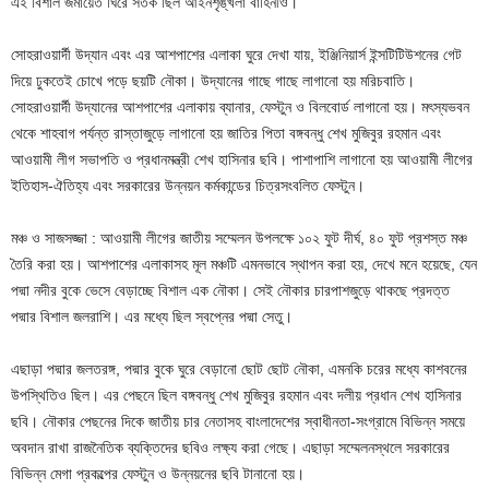
এই বিশাল জমায়েত ঘিরে সতর্ক ছিল আইনশৃঙ্খলা বাহিনীও।
সোহরাওয়ার্দী উদ্যান এবং এর আশপাশের এলাকা ঘুরে দেখা যায়, ইঞ্জিনিয়ার্স ইন্সটিটিউশনের গেট
দিয়ে ঢুকতেই চোখে পড়ে ছয়টি নৌকা। উদ্যানের গাছে গাছে লাগানো হয় মরিচবাতি।
সোহরাওয়ার্দী উদ্যানের আশপাশের এলাকায় ব্যানার, ফেস্টুন ও বিলবোর্ড লাগানো হয়। মৎস্যভবন
থেকে শাহবাগ পর্যন্ত রাস্তাজুড়ে লাগানো হয় জাতির পিতা বঙ্গবন্ধু শেখ মুজিবুর রহমান এবং
আওয়ামী লীগ সভাপতি ও প্রধানমন্ত্রী শেখ হাসিনার ছবি। পাশাপাশি লাগানো হয় আওয়ামী লীগের
ইতিহাস-ঐতিহ্য এবং সরকারের উন্নয়ন কর্মকান্ডের চিত্রসংবলিত ফেস্টুন।
মঞ্চ ও সাজসজ্জা : আওয়ামী লীগের জাতীয় সম্মেলন উপলক্ষে ১০২ ফুট দীর্ঘ, ৪০ ফুট প্রশস্ত মঞ্চ
তৈরি করা হয়। আশপাশের এলাকাসহ মূল মঞ্চটি এমনভাবে স্থাপন করা হয়, দেখে মনে হয়েছে, যেন
পদ্মা নদীর বুকে ভেসে বেড়াচ্ছে বিশাল এক নৌকা। সেই নৌকার চারপাশজুড়ে থাকছে প্রদত্ত
পদ্মার বিশাল জলরাশি। এর মধ্যে ছিল স্বপ্নের পদ্মা সেতু।
এছাড়া পদ্মার জলতরঙ্গ, পদ্মার বুকে ঘুরে বেড়ানো ছোট ছোট নৌকা, এমনকি চরের মধ্যে কাশবনের
উপস্থিতিও ছিল। এর পেছনে ছিল বঙ্গবন্ধু শেখ মুজিবুর রহমান এবং দলীয় প্রধান শেখ হাসিনার
ছবি। নৌকার পেছনের দিকে জাতীয় চার নেতাসহ বাংলাদেশের স্বাধীনতা-সংগ্রামে বিভিন্ন সময়ে
অবদান রাখা রাজনৈতিক ব্যক্তিদের ছবিও লক্ষ্য করা গেছে। এছাড়া সম্মেলনস্থলে সরকারের
বিভিন্ন মেগা প্রকল্পের ফেস্টুন ও উন্নয়নের ছবি টানানো হয়।