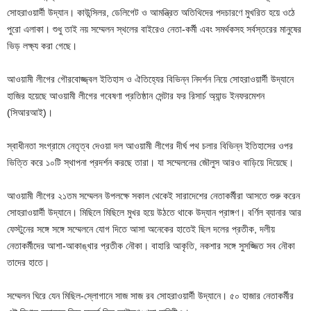
সোহরাওয়ার্দী উদ্যান। কাউন্সিলর, ডেলিগেট ও আমন্ত্রিত অতিথিদের পদচারণে মুখরিত হয়ে ওঠে
পুরো এলাকা। শুধু তাই নয় সম্মেলন স্থলের বাইরেও নেতা-কর্মী এবং সমর্থকসহ সর্বস্তরের মানুষের
ভিড় লক্ষ্য করা গেছে।
আওয়ামী লীগের গৌরবোজ্জ্বল ইতিহাস ও ঐতিহ্যের বিভিন্ন নিদর্শন নিয়ে সোহরাওয়ার্দী উদ্যানে
হাজির হয়েছে আওয়ামী লীগের গবেষণা প্রতিষ্ঠান সেন্টার ফর রিসার্চ অ্যান্ড ইনফরমেশন
(সিআরআই)।
স্বাধীনতা সংগ্রামে নেতৃত্ব দেওয়া দল আওয়ামী লীগের দীর্ঘ পথ চলার বিভিন্ন ইতিহাসের ওপর
ভিত্তি করে ১০টি স্থাপনা প্রদর্শন করছে তারা। যা সম্মেলনের জৌলুস আরও বাড়িয়ে দিয়েছে।
আওয়ামী লীগের ২১তম সম্মেলন উপলক্ষে সকাল থেকেই সারাদেশের নেতাকর্মীরা আসতে শুরু করেন
সোহরাওয়ার্দী উদ্যানে। মিছিলে মিছিলে মুখর হয়ে উঠতে থাকে উদ্যান প্রাঙ্গণ। বর্ণিল ব্যানার আর
ফেস্টুনের সঙ্গে সঙ্গে সম্মেলনে যোগ দিতে আসা অনেকের হাতেই ছিল দলের প্রতীক, দলীয়
নেতাকর্মীদের আশা-আকাঙ্খার প্রতীক নৌকা। বাহারি আকৃতি, নকশার সঙ্গে সুসজ্জিত সব নৌকা
তাদের হাতে।
সম্মেলন ঘিরে যেন মিছিল-স্লোগানে সাজ সাজ রব সোহরাওয়ার্দী উদ্যানে। ৫০ হাজার নেতাকর্মীর