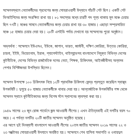
সম্মেলনস্থলে নেতাকর্মীদের প্রবেশের জন্য সোহরাওয়ার্দী উদ্যানে পাঁচটি গেট ছিল। একটি গেট
ভিআইপিদের জন্য সংরক্ষিত রাখা হয়। ৮১ সদস্যের মধ্যে চারটি পদ শূন্য থাকায় মূল মঞ্চে চেয়ার
ছিল ৭৭টি। মঞ্চের সামনে নেতাকর্মীদের জন্য চেয়ার রাখা হয় ৩০ হাজার। এছাড়া সম্প্রসারিত
মঞ্চে ১৫ হাজার চেয়ার দেয়া হয়। ২৮টি এলইডি পর্দায় দেখানো হয় সম্মেলনের পুরো অনুষ্ঠান।
অভ্যর্থনা : সম্মেলনে ইউএসএ, ইউকে, জাপান, ভারত, জার্মানী, দক্ষিণ কোরিয়া, উত্তর কোরিয়া,
চায়না, ইইউ, ভিয়েতনাম, ইরাক, প্যালেস্টাইন, থাইল্যান্ডসহ বাংলাদেশে নিযুক্ত বিভিন্ন দেশের
কূটনীতিক, দেশের বিভিন্ন রাজনৈতিক দলের নেতা, শিক্ষক, চিকিৎসক, আইনজীবীসহ অন্যসব
পেশার বিশিষ্টজনরা উপস্থিত ছিলেন।
সম্মেলন উপলক্ষে ১০০ চিকিৎসক নিয়ে ১২টি প্রাথমিক চিকিৎসা কেন্দ্র প্রস্তুত করেছিল স্বাস্থ্য
উপকমিটি। দুপুরে ৫০ হাজার নেতাকর্মীকে খাবার দেয়া হয়। আন্তর্জাতিক উপকমিটির পক্ষ থেকে
সম্মেলন স্থানে কূটনীতিকদের জন্য বিশেষ স্টল স্থাপনের ব্যবস্থা করা হয়।
১৯৪৯ সালের ২৩ জুন রোজ গার্ডেনে জন্ম আওয়ামী লীগের। এখন ঐতিহ্যবাহী এই দলটির বয়স ৭০
বছর। এ পর্যন্ত দলটির ২০টি জাতীয় সম্মেলন অনুষ্ঠিত হয়েছে।
এর আগে দুই দিনব্যাপী বাংলাদেশ আওয়ামী লীগের ২০তম জাতীয় সম্মেলন ২০১৬ সালের ২২ ও
২৩ অক্টোবর সোহরাওয়ার্দী উদ্যানে অনুষ্ঠিত হয়। সম্মেলনে শেখ হাসিনা সভাপতি ও ওবায়দুল