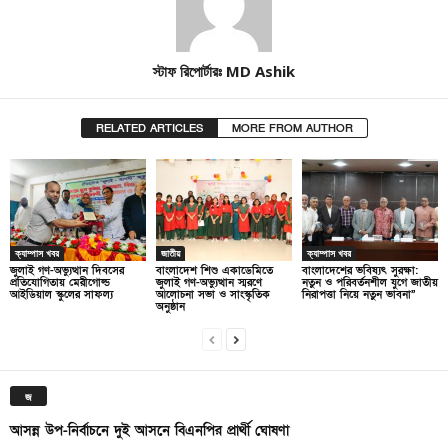
স্টাফ রিপোর্টারঃ MD Ashik
RELATED ARTICLES
MORE FROM AUTHOR
ক্যাম্পাস খবর
জাতীয়
ক্যাম্পাস খবর
জুলাই গণ-অভ্যুত্থান দিবসের
বাংলাদেশ শিশু একাডেমিতে
বাংলাদেশের ভবিষ্যৎ সুরক্ষা:
প্রতিযোগিতায় মেরীগোল্ড
জুলাই গণ-অভ্যুত্থান স্মরণে
নতুন ও পরিবর্তনশীল যুগে জাতীয়
আইডিয়াল স্কুলের সাফল্য
আলোচনা সভা ও সাংস্কৃতিক
নিরাপত্তা নিয়ে নতুন ভাবনা”
অনুষ্ঠান
জ
আসন্ন উপ-নির্বাচনে দুই আসনে বিএনপির প্রার্থী ঘোষণা