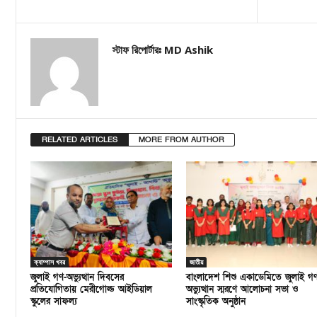
স্টাফ রিপোর্টারঃ MD Ashik
RELATED ARTICLES
MORE FROM AUTHOR
ক্যাম্পাস খবর
জাতীয়
জুলাই গণ-অভ্যুত্থান দিবসের
বাংলাদেশ শিশু একাডেমিতে জুলাই গ
প্রতিযোগিতায় মেরীগোল্ড আইডিয়াল
অভ্যুত্থান স্মরণে আলোচনা সভা ও
স্কুলের সাফল্য
সাংস্কৃতিক অনুষ্ঠান