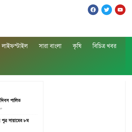
লাইফস্টাইল
সারা বাংলা
কৃষি
বিচিত্র খবর
য় দিবস পালিত
২০
 পুত্র সায়ামের ৮ম