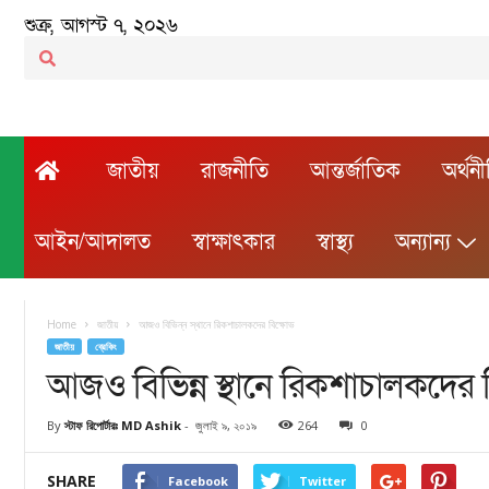
শুক্র, আগস্ট ৭, ২০২৬
জাতীয়
রাজনীতি
আন্তর্জাতিক
অর্থন
আইন/আদালত
স্বাক্ষাৎকার
স্বাস্থ্য
অন্যান্য
Home
জাতীয়
আজও বিভিন্ন স্থানে রিকশাচালকদের বিক্ষোভ
জাতীয়
ব্রেকিং
আজও বিভিন্ন স্থানে রিকশাচালকদের 
By
স্টাফ রিপোর্টারঃ MD Ashik
-
জুলাই ৯, ২০১৯
264
0
SHARE
Facebook
Twitter