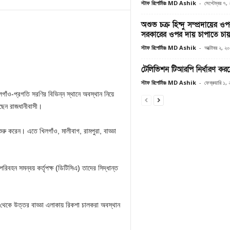
স্টাফ রিপোর্টারঃ MD Ashik
-
সেপ্টেম্বর ৭,
অশুভ চক্র হিন্দু সম্প্রদায়ের ও
সরকারের ওপর দায় চাপাতে চায় 
স্টাফ রিপোর্টারঃ MD Ashik
-
অক্টোবর ২, ২
টেলিভিশন টিআরপি নির্ধারণ করবে 
স্টাফ রিপোর্টারঃ MD Ashik
-
ফেব্রুয়ারি ১
ঁও-প্রগতি সরণির বিভিন্ন স্থানে অবস্থান নিয়ে
ছেন রাজধানীবাসী।
ু করেন। এতে খিলগাঁও, মালীবাগ, রামপুরা, বাড্ডা
িবহন সমন্বয় কর্তৃপক্ষ (ডিটিসিএ) তাদের সিদ্ধান্ত
া থেকে উত্তর বাড্ডা এলাকায় রিকশা চালকরা অবস্থান