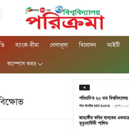
ীতি
ব্যাংক-বীমা
খেলাধূলা
বিনোদন
আইটি
ক্যাম্পাস খবর
জ
পবিপ্রবি’র ২০ তম বিশ্ববিদ্যাল
বিক্ষোভ
স্টাফ রিপোর্টারঃ MD Ashik
-
জুলাই ৮, ২০
জাহাঙ্গীর কবির নানকের একমাত্র
মৃত্যুবার্ষিকী পালিত