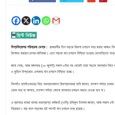
বিশ্ববিদ্যালয় পরিক্রমা ডেস্ক :
রাজধানীর তিন সড়কে রিকশা চলাচল বন্ধ করায় আজও খিলগা
বিক্ষোভ করছেন চালক-মালিকরা। এতে সড়কে যান চলাচল বিঘ্নিত হওয়ায় ভোগান্তিতে পড়ে
জানা গেছে, আজ মঙ্গলবার (০৮ জুলাই) সকাল ৮টার পর থেকেই তারা সড়কে অবস্থান নিতে শুর
ও কুড়িল বিশ্বরোড এলাকায় যান চলাচল বিঘ্নিত হচ্ছে।
খিলগাঁও ফ্লাইওভারের নিচে অবস্থানকালে রিকশাচালকরা দাবি জানান, যতক্ষণ পর্যন্ত ঢাকার পর
থেকে সরে না আসবে, ততক্ষণ পর্যন্ত কোনো যানবাহন চলাচল করতে দেওয়া হবে না।
এ ব্যাপারে বাড্ডা থানার ভারপ্রাপ্ত কর্মকর্তা (ওসি) রফিকুল ইসলাম জানান, আজ সকাল ৮ট
নিয়েছেন। যার ফলে সড়কের দুই পাশেই যান চলাচল বন্ধ রয়েছে।