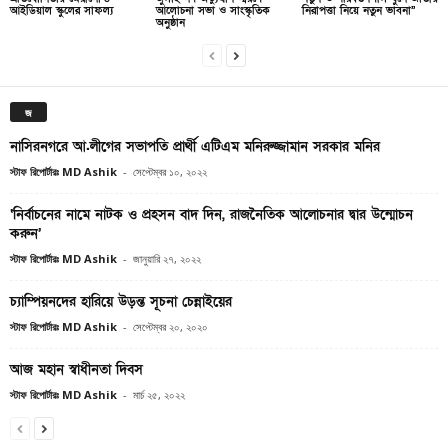
আইডিয়াল স্কুলের সাফল্য
আলোচনা সভা ও সাংস্কৃতিক
নিরাপত্তা নিয়ে নতুন ভাবনা”
অনুষ্ঠান
জ
নাসিরনগরে আ.লীগের সভাপতি প্রার্থী এটিএম মনিরুজ্জামান সরকার মনির
স্টাফ রিপোর্টারঃ MD Ashik
-
সেপ্টেম্বর ১০, ২০২২
‘নির্বাচনের নামে নাটক ও প্রহসন বাদ দিন, রাজনৈতিক আলোচনার দ্বার উন্মোচন
করুন’
স্টাফ রিপোর্টারঃ MD Ashik
-
জানুয়ারি ২৭, ২০২২
চ্যাম্পিয়নদের হারিয়ে উড়ন্ত সূচনা চেন্নাইয়ের
স্টাফ রিপোর্টারঃ MD Ashik
-
সেপ্টেম্বর ২০, ২০২০
আজ মহান স্বাধীনতা দিবস
স্টাফ রিপোর্টারঃ MD Ashik
-
মার্চ ২৫, ২০২২