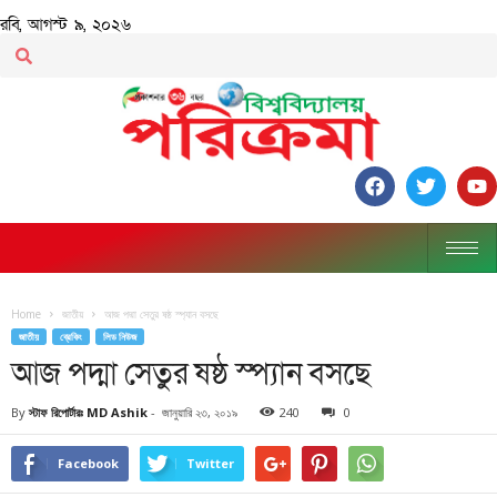
রবি, আগস্ট ৯, ২০২৬
Home
জাতীয়
আজ পদ্মা সেতুর ষষ্ঠ স্প্যান বসছে
জাতীয়
ব্রেকিং
লিড নিউজ
আজ পদ্মা সেতুর ষষ্ঠ স্প্যান বসছে
By
স্টাফ রিপোর্টারঃ MD Ashik
-
জানুয়ারি ২৩, ২০১৯
240
0
Facebook
Twitter