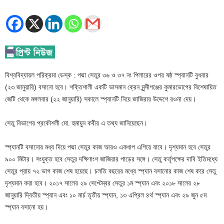
বিশ্ববিদ্যায়ল পরিক্রমা ডেস্ক : পদ্মা সেতুর ৩৬ ও ৩৭ নং পিলারের ওপর ষষ্ঠ স্প্যানটি বুধবার
(২৩ জানুয়ারি) বসানো হবে। শক্তিশালী একটি ভাসমান ক্রেন মুন্সীগঞ্জের কুমারভোগের বিশেষায়িত
জেটি থেকে মঙ্গলবার (২২ জানুয়ারি) সকালে স্প্যানটি নিয়ে জাজিরার উদ্দেশে রওনা দেয়।
সেতু বিভাগের প্রকৌশলী মো. হুমায়ুন কবীর এ তথ্য জানিয়েছেন।
স্প্যানটি বসানোর মধ্য দিয়ে পদ্মা সেতুর কাজ আরও একধাপ এগিয়ে যাবে। দৃশ্যমান হবে সেতুর
৯০০ মিটার। সংযুক্ত হবে সেতুর দক্ষিণাংশ জাজিরার পাড়ের সঙ্গে। সেতু কর্তৃপক্ষের দাবি ইতিমধ্যে
সেতুর প্রায় ৭২ ভাগ কাজ শেষ হয়েছে। চলতি বছরের মধ্যে স্প্যান বসানোর কাজ শেষ করে সেতু
দৃশ্যমান করা হবে। ২০১৭ সালের ২৯ সেপ্টেম্বর সেতুর ১ম স্প্যান এবং ২০১৮ সালের ২৮
জানুয়ারি দ্বিতীয় স্প্যান এবং ১০ মার্চ তৃতীয় স্প্যান, ১৩ এপ্রিল ৪র্থ স্প্যান এবং ২৯ জুন ৫ম
স্প্যান বসানো হয়।