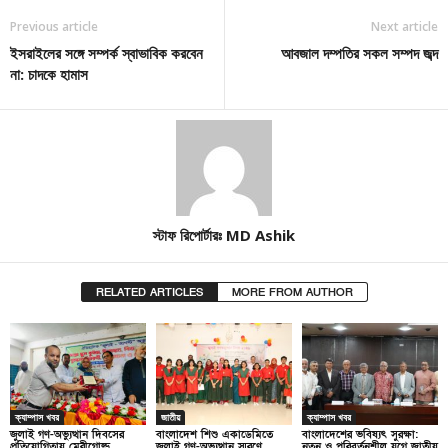
Previous article
Next article
ইসরাইলের সঙ্গে সম্পর্ক স্বাভাবিক করবেন
আবজাল দম্পতির সকল সম্পদ জব্দ
না: চাদকে হামাস
স্টাফ রিপোর্টারঃ MD Ashik
RELATED ARTICLES
MORE FROM AUTHOR
ক্যাম্পাস খবর
জাতীয়
ক্যাম্পাস খবর
জুলাই গণ-অভ্যুত্থান দিবসের
বাংলাদেশ শিশু একাডেমিতে
বাংলাদেশের ভবিষ্যৎ সুরক্ষা:
প্রতিযোগিতায় মেরীগোল্ড
জুলাই গণ-অভ্যুত্থান স্মরণে
নতুন ও পরিবর্তনশীল যুগে জাতীয়