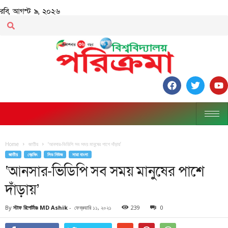
রবি, আগস্ট ৯, ২০২৬
Home
জাতীয়
‘আনসার-ভিডিপি সব সময় মানুষের পাশে দাঁড়ায়’
জাতীয়
ব্রেকিং
লিড নিউজ
সারা বাংলা
‘আনসার-ভিডিপি সব সময় মানুষের পাশে
দাঁড়ায়’
By
স্টাফ রিপোর্টারঃ MD Ashik
-
ফেব্রুয়ারি ১১, ২০২১
239
0