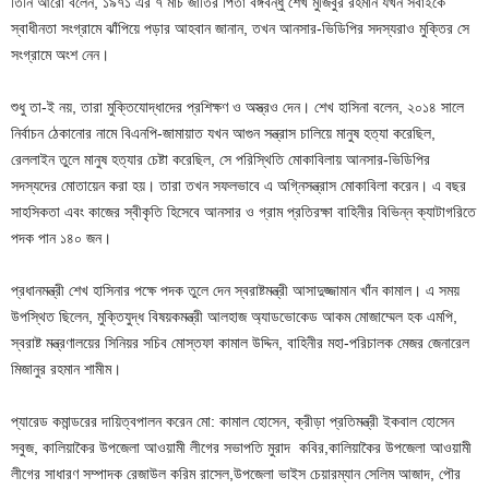
তিনি আরো বলেন, ১৯৭১ এর ৭ মার্চ জাতির পিতা বঙ্গবন্ধু শেখ মুজিবুর রহমান যখন সবাইকে
স্বাধীনতা সংগ্রামে ঝাঁপিয়ে পড়ার আহবান জানান, তখন আনসার-ভিডিপির সদস্যরাও মুক্তির সে
সংগ্রামে অংশ নেন।
শুধু তা-ই নয়, তারা মুক্তিযোদ্ধাদের প্রশিক্ষণ ও অস্ত্রও দেন। শেখ হাসিনা বলেন, ২০১৪ সালে
নির্বাচন ঠেকানোর নামে বিএনপি-জামায়াত যখন আগুন সন্ত্রাস চালিয়ে মানুষ হত্যা করেছিল,
রেললাইন তুলে মানুষ হত্যার চেষ্টা করেছিল, সে পরিস্থিতি মোকাবিলায় আনসার-ভিডিপির
সদস্যদের মোতায়েন করা হয়। তারা তখন সফলভাবে এ অগ্নিসন্ত্রাস মোকাবিলা করেন। এ বছর
সাহসিকতা এবং কাজের স্বীকৃতি হিসেবে আনসার ও গ্রাম প্রতিরক্ষা বাহিনীর বিভিন্ন ক্যাটাগরিতে
পদক পান ১৪০ জন।
প্রধানমন্ত্রী শেখ হাসিনার পক্ষে পদক তুলে দেন স্বরাষ্টমন্ত্রী আসাদুজ্জামান খাঁন কামাল। এ সময়
উপস্থিত ছিলেন, মুক্তিযুদ্ধ বিষয়কমন্ত্রী আলহাজ অ্যাডভোকেড আকম মোজাম্মেল হক এমপি,
স্বরাষ্ট মন্ত্রণালয়ের সিনিয়র সচিব মোস্তফা কামাল উদ্দিন, বাহিনীর মহা-পরিচালক মেজর জেনারেল
মিজানুর রহমান শামীম।
প্যারেড কমান্ডরের দায়িত্বপালন করেন মো: কামাল হোসেন, ক্রীড়া প্রতিমন্ত্রী ইকবাল হোসেন
সবুজ, কালিয়াকৈর উপজেলা আওয়ামী লীগের সভাপতি মুরাদ কবির,কালিয়াকৈর উপজেলা আওয়ামী
লীগের সাধারণ সম্পাদক রেজাউল করিম রাসেল,উপজেলা ভাইস চেয়ারম্যান সেলিম আজাদ, পৌর