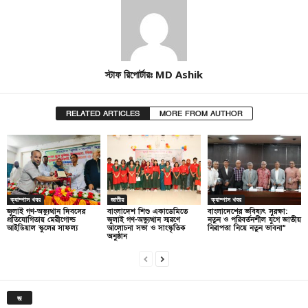
স্টাফ রিপোর্টারঃ MD Ashik
RELATED ARTICLES
MORE FROM AUTHOR
ক্যাম্পাস খবর
জাতীয়
ক্যাম্পাস খবর
জুলাই গণ-অভ্যুত্থান দিবসের
বাংলাদেশ শিশু একাডেমিতে
বাংলাদেশের ভবিষ্যৎ সুরক্ষা:
প্রতিযোগিতায় মেরীগোল্ড
জুলাই গণ-অভ্যুত্থান স্মরণে
নতুন ও পরিবর্তনশীল যুগে জাতীয়
আইডিয়াল স্কুলের সাফল্য
আলোচনা সভা ও সাংস্কৃতিক
নিরাপত্তা নিয়ে নতুন ভাবনা”
অনুষ্ঠান
জ