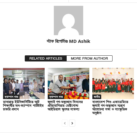
স্টাফ রিপোর্টারঃ MD Ashik
RELATED ARTICLES
MORE FROM AUTHOR
ক্যাম্পাস খবর
ক্যাম্পাস খবর
জাতীয়
মানারাত ইউনিভার্সিটিতে আট
জুলাই গণ-অভ্যুত্থান দিবসের
বাংলাদেশ শিশু একাডেমিতে
শিক্ষার্থীর অন-ক্যাম্পাস পার্টটাইম
প্রতিযোগিতায় মেরীগোল্ড
জুলাই গণ-অভ্যুত্থান স্মরণে
চাকরি প্রদান
আইডিয়াল স্কুলের সাফল্য
আলোচনা সভা ও সাংস্কৃতিক
অনুষ্ঠান