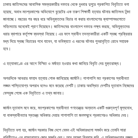
ঢাকায় জাতিসংঘের আবাসিক সমন্বয়কারীর দফতর থেকে বুধবার দুপুরে প্রকাশিত বিবৃতিতে বলা
হয়েছে, অবাধ মতপ্রকাশের অভিযোগে বুয়েটের এক তরুণ শিক্ষার্থী হত্যার ঘটনায় জাতিসংঘ নিন্দা
জানাচ্ছে। বছরের পর বছর ধরে অভিযুক্তদের বিচার না করায় বাংলাদেশের ক্যাম্পাসগুলোতে
সহিংসতায় অনেকেই প্রাণ দিয়েছেন। জাতিসংঘের বাংলাদেশ দফতর লক্ষ্য করছে, অভিযুক্তদের
ধরার ব্যাপারে কর্তৃপক্ষ ব্যবস্থা নিয়েছে। এর ফলে স্বাধীন তদন্তকারীরা একটি স্বচ্ছ প্রক্রিয়ার
মধ্য দিয়ে স্বচ্ছ বিচারের পথে যাবেন, যা ভবিষ্যতে এ ধরনের ঘটনার পুনরাবৃত্তি রোধে সহায়ক
হবে।
এ হত্যাকাণ্ডে এর আগে বিস্মিত ও মর্মাহত হওয়ার কথা জানিয়ে বিবৃতি দেয় যুক্তরাজ্য।
অপরদিকে আবরার ফাহাদ হত্যায় শোক জানিয়েছে জার্মানি। পাশাপাশি মত প্রকাশের স্বাধীনতা
লঙ্ঘন শাস্তিযোগ্য অপরাধ বলেও মনে করেছে দেশটি। ঢাকায় অবস্থিত দেশটির দূতাবাস নিজেদের
ফেসবুজ পেজে এক বিবৃতিতে এ তথ্য জানায়।
জার্মান দূতাবাস মনে করে, মতপ্রকাশের স্বাধীনতা গণতন্ত্রের অন্যতম একটি গুরুত্বপূর্ণ মূল্যবোধ,
যা বাকস্বাধীনতার স্বতন্ত্র অধিকার দেয়ার পাশাপাশি তা জনসম্মুখে প্রকাশেরও অধিকার দেয়।
বিবৃতিতে বলা হয়, জার্মান সরকার নিজ দেশে যেমন এই অধিকারগুলো সমর্থন করে তেমনি সারা
পৃথিবীতেও এর বাস্তবায়নে জোর সমর্থন দেয়। আর আমরা বিশ্বাস করি, এ অধিকারগুলোর লঙ্ঘন