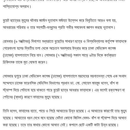
শাস্তিযোগ্য অপরাধ।
বুয়েট ছাত্রের মৃত্যুর ঘটনায় জার্মান দূতাবাস মর্মাহত উল্লেখ করে বিবৃতিতে আরও বলা হয়,
আবরারের পরিবার ও তার সহপাঠী-বন্ধুদের প্রতি গভীর সমবেদনা জ্ঞাপন করছে দূতাবাস।
রোববার (৬ অক্টোবর) দিবাগত মধ্যরাতে বুয়েটের সাধারণ ছাত্র ও বিশ্ববিদ্যালয় কর্তৃপক্ষ ফাহাদকে
শেরেবাংলা হলের দ্বিতীয় তলা থেকে অচেতন অবস্থায় উদ্ধার করে ঢাকা মেডিকেল কলেজ
(ঢামেক) হাসপাতালে নিয়ে যান। সোমবার (৭ অক্টোবর) সকাল সাড়ে ৬টার দিকে কর্তব্যরত
চিকিৎসক তাকে মৃত ঘোষণা করেন।
সোমবার দুপুরে ঢাকা মেডিকেল কলেজ (ঢামেক) হাসপাতালে মরদেহের ময়নাতদন্ত শেষে এক সংবাদ
সম্মেলনে ঢামেক ফরেনসিক মেডিসিন বিভাগের প্রধান ডা. মো. সোহেল মাহমুদ বলেন, বাঁশ বা
স্ট্যাম্প দিয়ে পেটানো হয়ে থাকতে পারে বুয়েট ছাত্র আবরার ফাহাদকে। এর ফলেই রক্তক্ষরণ বা
পেইনের (ব্যথা) কারণে ফাহাদের মৃত্যু হয়েছে।
তিনি বলেন, ফাহাদের হাতে, পায়ে ও পিঠে আঘাতের চিহ্ন রয়েছে। এ আঘাতের কারণেই তার মৃত্যু
হয়েছে। আঘাতের ধরন দেখে মনে হয়েছে ভোঁতা কোনো জিনিস যেমন- বাঁশ বা স্ট্যাম্প দিয়ে আঘাত
করা হয়েছে। তবে তার মাথায় কোনো আঘাত নেই। কপালে ছোট একটি কাটা চিহ্ন রয়েছে।