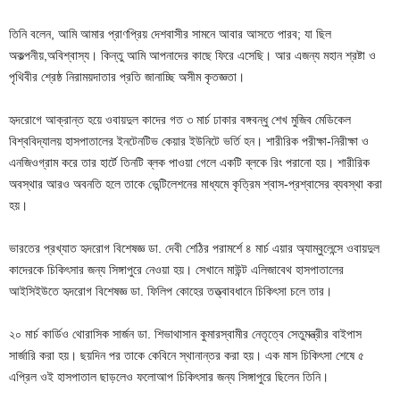
তিনি বলেন, আমি আমার প্রাণপ্রিয় দেশবাসীর সামনে আবার আসতে পারব; যা ছিল
অকল্পনীয়,অবিশ্বাস্য। কিন্তু আমি আপনাদের কাছে ফিরে এসেছি। আর এজন্য মহান শ্রষ্টা ও
পৃথিবীর শ্রেষ্ঠ নিরাময়দাতার প্রতি জানাচ্ছি অসীম কৃতজ্ঞতা।
হৃদরোগে আক্রান্ত হয়ে ওবায়দুল কাদের গত ৩ মার্চ ঢাকার বঙ্গবন্ধু শেখ মুজিব মেডিকেল
বিশ্ববিদ্যালয় হাসপাতালের ইনটেনটিভ কেয়ার ইউনিটে ভর্তি হন। শারীরিক পরীক্ষা-নিরীক্ষা ও
এনজিওগ্রাম করে তার হার্টে তিনটি ব্লক পাওয়া গেলে একটি ব্লকে রিং পরানো হয়। শারীরিক
অবস্থার আরও অবনতি হলে তাকে ভেন্টিলেশনের মাধ্যমে কৃত্রিম শ্বাস-প্রশ্বাসের ব্যবস্থা করা
হয়।
ভারতের প্রখ্যাত হৃদরোগ বিশেষজ্ঞ ডা. দেবী শেঠির পরামর্শে ৪ মার্চ এয়ার অ্যাম্বুলেন্সে ওবায়দুল
কাদেরকে চিকিৎসার জন্য সিঙ্গাপুরে নেওয়া হয়। সেখানে মাউন্ট এলিজাবেথ হাসপাতালের
আইসিইউতে হৃদরোগ বিশেষজ্ঞ ডা. ফিলিপ কোহের তত্ত্বাবধানে চিকিৎসা চলে তার।
২০ মার্চ কার্ডিও থোরাসিক সার্জন ডা. শিভাথাসান কুমারস্বামীর নেতৃত্বে সেতুমন্ত্রীর বাইপাস
সার্জারি করা হয়। ছয়দিন পর তাকে কেবিনে স্থানান্তর করা হয়। এক মাস চিকিৎসা শেষে ৫
এপ্রিল ওই হাসপাতাল ছাড়লেও ফলোআপ চিকিৎসার জন্য সিঙ্গাপুরে ছিলেন তিনি।