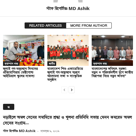
স্টাফ রিপোর্টারঃ MD Ashik
RELATED ARTICLES
MORE FROM AUTHOR
ক্যাম্পাস খবর
জাতীয়
ক্যাম্পাস খবর
জুলাই গণ-অভ্যুত্থান দিবসের
বাংলাদেশ শিশু একাডেমিতে
বাংলাদেশের ভবিষ্যৎ সুরক্ষা:
প্রতিযোগিতায় মেরীগোল্ড
জুলাই গণ-অভ্যুত্থান স্মরণে
নতুন ও পরিবর্তনশীল যুগে জাতীয়
আইডিয়াল স্কুলের সাফল্য
আলোচনা সভা ও সাংস্কৃতিক
নিরাপত্তা নিয়ে নতুন ভাবনা”
অনুষ্ঠান
জ
নড়াইলে অমল সেনের সমাধিতে শ্রদ্ধা ও খুলনা প্রতিনিধি সভায় মেনন কমরেড অমল
সেনের সংগ্রাম...
স্টাফ রিপোর্টারঃ MD Ashik
-
নভেম্বর ৯, ২০১৯