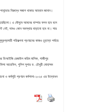
্রোপাগান্ডার বিরুদ্ধে সজাগ থাকার আহবান জানান।
দিত হয়েছিলো। এ মৌসুমে আমনের বাম্পার ফলন হবে বলে
কট নেই, দামও কোন অবস্থায় বাড়ানো হবে না। সার
ুদূরপ্রসারী পরিকল্পনা প্রণয়নের কাজও চূড়ান্ত পর্যায়ে
েঞ্জের ডিআইজি রেজাউল করিম মালিক, গাজীপুর
াফিসা আরেফিন, পুলিশ সুপার ড. চৌধুরী মোহাম্মদ
ালোচনা ও কর্মসূচি প্রণয়ন কর্মশালা-২০২৫ এর উদ্বোধন