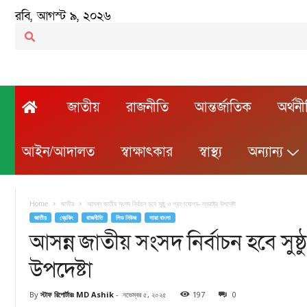
রবি, আগস্ট ৯, ২০২৬
জাতীয়
রাজনীতি
আন্তর্জাতিক
অর্থন
আইন/আদালত
স্বাক্ষাৎকার
স্বাস্থ্য
অন্যান্য
Home
জাতীয়
আসন্ন জাতীয় সংসদ নির্বাচন হবে সুষ্ঠু ও গ্রহণযোগ্য- স্বরাষ্ট্র উপদেষ্টা
জাতীয়
ব্রেকিং
রাজনীতি
লিড নিউজ
সারা বাংলা
আসন্ন জাতীয় সংসদ নির্বাচন হবে সুষ্ঠু ও 
উপদেষ্টা
By
স্টাফ রিপোর্টারঃ MD Ashik
-
নভেম্বর ৫, ২০২৫
197
0