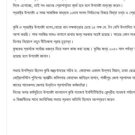
দিকে এগোচ্ছে, তাই সব ধরনের প্রোপাগান্ডা ব্যর্থ হবে বলে উপদেষ্টা মন্তব্য করেন।
স্বরাষ্ট্র উপদেষ্টা এ সময় সামাজিক মাধ্যমে ১৩তম সংসদ নির্বাচনের বিষয়ে মিথ্যা তথ্য ও প
কৃষি ও স্বরাষ্ট্র উপদেষ্টা বলেন,বোরো ধান লক্ষমাত্রার চেয়ে ১৫ লক্ষ মে. টন বেশি উৎপা
আশা করছি। শাক সবজির দামও নাগালে রাখার জন্য সরকার সচেষ্ট রয়েছে। সারের কোন সং
ডিলার নিয়োগে নতুন নীতিমালা প্রায় চূড়ান্ত।
কৃষকের স্বার্থকে সর্বোচ্চ গুরুত্ব দিয়ে সকল কাজ করা হচ্ছে। কৃষির জন্য ২০৫০ সাল পর্যন্ত স
রয়েছে বলে উপদেষ্টা জানান।
সভায় উপস্থিত ছিলেন কৃষি মন্ত্রণালয়ের সচিব ড. মোহাম্মদ এমদাদ উল্লাহ মিয়ান, ঢাকা র
মেট্রোপলিটন পুলিশের অ্যাক্টিং কমিশনার মোহাম্মদ জাহিদুল হাসান, গাজীপুর জেলা প্রশাসক ন
জাবের সাদেকসহ জেলার উর্ধ্বতন প্রশাসনিক কর্মকর্তারা।
দিনের অপর কর্মসূচিতে উপদেষ্টা বাংলাদেশ কৃষি গবেষণা ইনস্টিটিউটের কেন্দ্রীয় গবেষণা পর্য
ও বিজ্ঞানীদের সাথে মতবিনিময় সভায় প্রধান অতিথি হিসেবে অংশগ্রহণ করেন