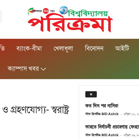
ীতি
ব্যাংক-বীমা
খেলাধূলা
বিনোদন
আইটি
ক্যাম্পাস খবর
জ
কত দিন পর নাসির!
গ্রহণযোগ্য- স্বরাষ্ট্র
স্টাফ রিপোর্টারঃ MD Ashik
-
এপ্রিল ১০, 
ভারতে নির্বাচনী প্রচারণায় ফের
স্টাফ রিপোর্টারঃ MD Ashik
-
এপ্রিল ১৬, 