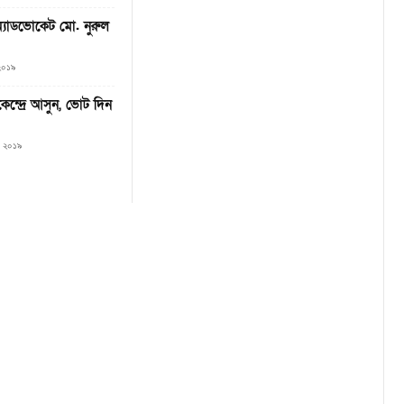
অ্যাডভোকেট মো. নুরুল
 ২০১৯
েন্দ্রে আসুন, ভোট দিন
৮, ২০১৯