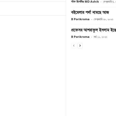
স্টাফ রিপোর্টারঃ MD Ashik
-
ফেব্রুয়ারি ৪
বইমেলার পর্দা নামছে আজ
B Porikroma
-
ফেব্রুয়ারি ২৮, ২০২৩
প্রফেসর আশরাফুল ইসলাম ইন্ত
B Porikroma
-
মার্চ ১১, ২০২৩