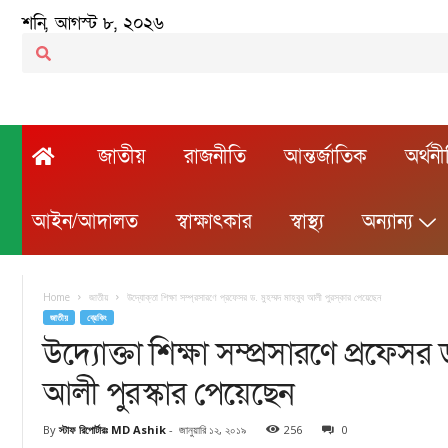
শনি, আগস্ট ৮, ২০২৬
জাতীয়
রাজনীতি
আন্তর্জাতিক
অর্থন
আইন/আদালত
স্বাক্ষাৎকার
স্বাস্থ্য
অন্যান্য
Home
জাতীয়
উদ্যোক্তা শিক্ষা সম্প্রসারণে প্রফেসর ড. মুহম্মদ মাহবুব আলী পুরস্কার পেয়েছেন
জাতীয়
ব্রেকিং
উদ্যোক্তা শিক্ষা সম্প্রসারণে প্রফেসর 
আলী পুরস্কার পেয়েছেন
By
স্টাফ রিপোর্টারঃ MD Ashik
-
জানুয়ারি ১২, ২০১৯
256
0