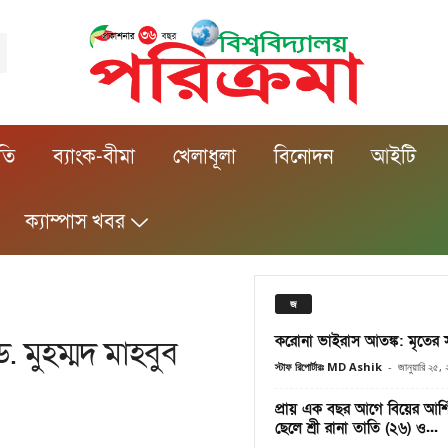
ীতি
ব্যাংক-বীমা
খেলাধূলা
বিনোদন
আইটি
ক্যাম্পাস খবর
জ
করোনা ভাইরাস আতঙ্ক: মৃতের স
ড. মুহম্মদ মাহবুব
স্টাফ রিপোর্টারঃ MD Ashik
-
জানুয়ারি ২৫,
প্রায় এক বছর আগে বিয়ের আর্শি
ছেলে শ্রী রানা তাতি (২৬) ও...